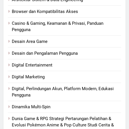
Browser dan Kompatibilitas Akses
Casino & Gaming, Keamanan & Privasi, Panduan
Pengguna
Desain Area Game
Desain dan Pengalaman Pengguna
Digital Entertainment
Digital Marketing
Digital, Perlindungan Akun, Platform Modern, Edukasi
Pengguna
Dinamika Multi-Spin
Dunia Game & RPG Strategi Pertarungan Pelatihan &
Evolusi Pokémon Anime & Pop Culture Studi Cerita &