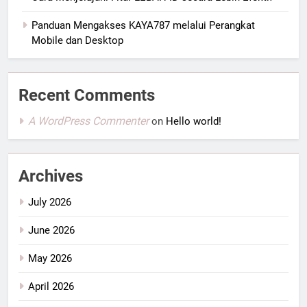
Panduan Mengakses KAYA787 melalui Perangkat
Mobile dan Desktop
Recent Comments
A WordPress Commenter
on
Hello world!
Archives
July 2026
June 2026
May 2026
April 2026