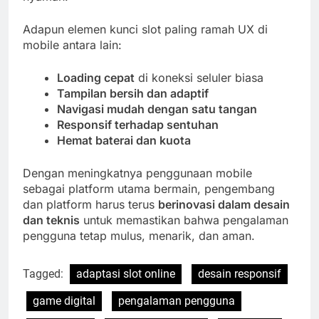
Adapun elemen kunci slot paling ramah UX di
mobile antara lain:
Loading cepat
di koneksi seluler biasa
Tampilan bersih dan adaptif
Navigasi mudah dengan satu tangan
Responsif terhadap sentuhan
Hemat baterai dan kuota
Dengan meningkatnya penggunaan mobile
sebagai platform utama bermain, pengembang
dan platform harus terus
berinovasi dalam desain
dan teknis
untuk memastikan bahwa pengalaman
pengguna tetap mulus, menarik, dan aman.
Tagged:
adaptasi slot online
desain responsif
game digital
pengalaman pengguna