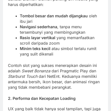
harus diperhatikan:
Tombol besar dan mudah dijangkau
oleh
ibu jari
Navigasi sederhana
, tanpa menu
tersembunyi yang membingungkan
Rasio layar vertikal
yang memanfaatkan
scroll daripada zoom
Minim teks kecil
atau simbol terlalu rumit
yang sulit dikenali
Contoh slot yang sukses menerapkan desain ini
adalah
Sweet Bonanza
dari Pragmatic Play dan
Starburst Touch
dari NetEnt. Keduanya memiliki
antarmuka bersih, ikon besar, dan animasi ringan
yang tidak membebani perangkat.
2. Performa dan Kecepatan Loading
UX yang baik tidak hanya soal tampilan, tapi juga