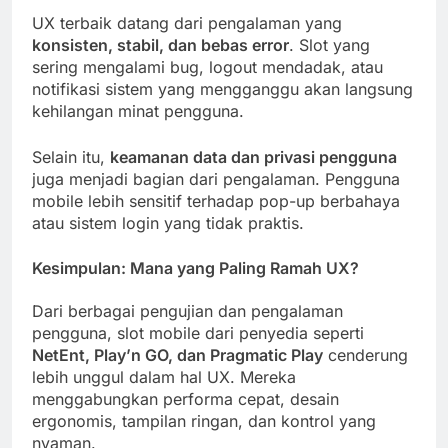
UX terbaik datang dari pengalaman yang
konsisten, stabil, dan bebas error
. Slot yang
sering mengalami bug, logout mendadak, atau
notifikasi sistem yang mengganggu akan langsung
kehilangan minat pengguna.
Selain itu,
keamanan data dan privasi pengguna
juga menjadi bagian dari pengalaman. Pengguna
mobile lebih sensitif terhadap pop-up berbahaya
atau sistem login yang tidak praktis.
Kesimpulan: Mana yang Paling Ramah UX?
Dari berbagai pengujian dan pengalaman
pengguna, slot mobile dari penyedia seperti
NetEnt, Play’n GO, dan Pragmatic Play
cenderung
lebih unggul dalam hal UX. Mereka
menggabungkan performa cepat, desain
ergonomis, tampilan ringan, dan kontrol yang
nyaman.