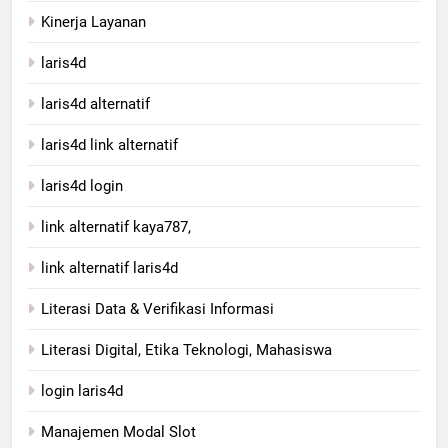
Kinerja Layanan
laris4d
laris4d alternatif
laris4d link alternatif
laris4d login
link alternatif kaya787,
link alternatif laris4d
Literasi Data & Verifikasi Informasi
Literasi Digital, Etika Teknologi, Mahasiswa
login laris4d
Manajemen Modal Slot