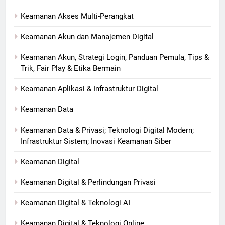
Keamanan Akses Multi-Perangkat
Keamanan Akun dan Manajemen Digital
Keamanan Akun, Strategi Login, Panduan Pemula, Tips &
Trik, Fair Play & Etika Bermain
Keamanan Aplikasi & Infrastruktur Digital
Keamanan Data
Keamanan Data & Privasi; Teknologi Digital Modern;
Infrastruktur Sistem; Inovasi Keamanan Siber
Keamanan Digital
Keamanan Digital & Perlindungan Privasi
Keamanan Digital & Teknologi AI
Keamanan Digital & Teknologi Online