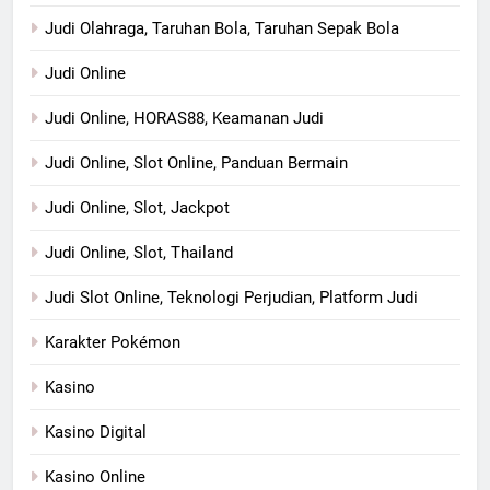
Judi Olahraga, Taruhan Bola, Taruhan Sepak Bola
Judi Online
Judi Online, HORAS88, Keamanan Judi
Judi Online, Slot Online, Panduan Bermain
Judi Online, Slot, Jackpot
Judi Online, Slot, Thailand
Judi Slot Online, Teknologi Perjudian, Platform Judi
Karakter Pokémon
Kasino
Kasino Digital
Kasino Online