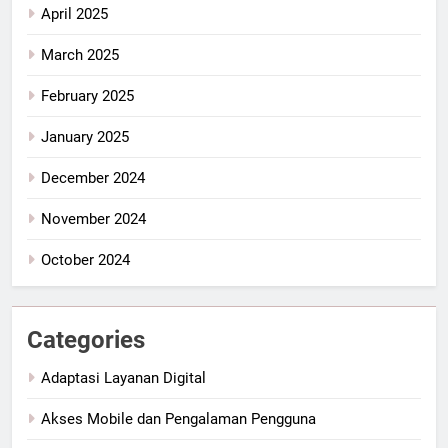
April 2025
March 2025
February 2025
January 2025
December 2024
November 2024
October 2024
Categories
Adaptasi Layanan Digital
Akses Mobile dan Pengalaman Pengguna