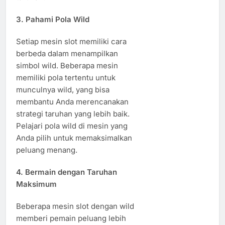
3.
Pahami Pola Wild
Setiap mesin slot memiliki cara
berbeda dalam menampilkan
simbol wild. Beberapa mesin
memiliki pola tertentu untuk
munculnya wild, yang bisa
membantu Anda merencanakan
strategi taruhan yang lebih baik.
Pelajari pola wild di mesin yang
Anda pilih untuk memaksimalkan
peluang menang.
4.
Bermain dengan Taruhan
Maksimum
Beberapa mesin slot dengan wild
memberi pemain peluang lebih