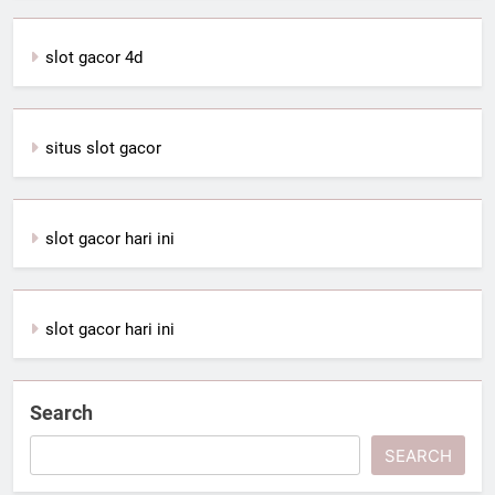
slot gacor 4d
situs slot gacor
slot gacor hari ini
slot gacor hari ini
Search
SEARCH