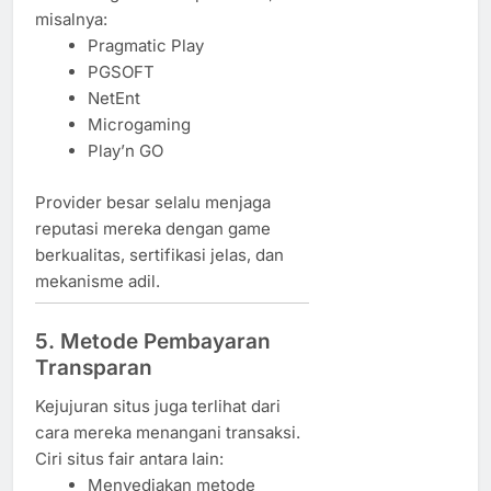
misalnya:
Pragmatic Play
PGSOFT
NetEnt
Microgaming
Play’n GO
Provider besar selalu menjaga
reputasi mereka dengan game
berkualitas, sertifikasi jelas, dan
mekanisme adil.
5. Metode Pembayaran
Transparan
Kejujuran situs juga terlihat dari
cara mereka menangani transaksi.
Ciri situs fair antara lain:
Menyediakan metode