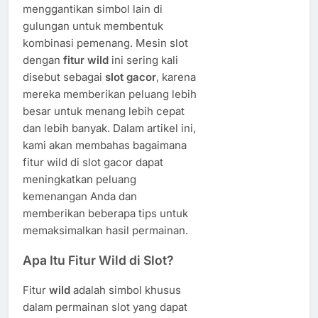
menggantikan simbol lain di
gulungan untuk membentuk
kombinasi pemenang. Mesin slot
dengan
fitur wild
ini sering kali
disebut sebagai
slot gacor
, karena
mereka memberikan peluang lebih
besar untuk menang lebih cepat
dan lebih banyak. Dalam artikel ini,
kami akan membahas bagaimana
fitur wild di slot gacor dapat
meningkatkan peluang
kemenangan Anda dan
memberikan beberapa tips untuk
memaksimalkan hasil permainan.
Apa Itu Fitur Wild di Slot?
Fitur
wild
adalah simbol khusus
dalam permainan slot yang dapat