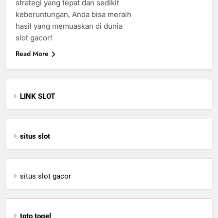
strategi yang tepat dan sedikit
keberuntungan, Anda bisa meraih
hasil yang memuaskan di dunia
slot gacor!
Read More
LINK SLOT
situs slot
situs slot gacor
toto togel