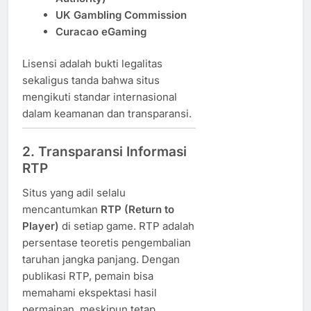
UK Gambling Commission
Curacao eGaming
Lisensi adalah bukti legalitas
sekaligus tanda bahwa situs
mengikuti standar internasional
dalam keamanan dan transparansi.
2. Transparansi Informasi
RTP
Situs yang adil selalu
mencantumkan
RTP (Return to
Player)
di setiap game. RTP adalah
persentase teoretis pengembalian
taruhan jangka panjang. Dengan
publikasi RTP, pemain bisa
memahami ekspektasi hasil
permainan, meskipun tetap