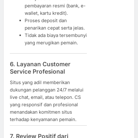
pembayaran resmi (bank, e-
wallet, kartu kredit).
Proses deposit dan
penarikan cepat serta jelas.
Tidak ada biaya tersembunyi
yang merugikan pemain.
6. Layanan Customer
Service Profesional
Situs yang adil memberikan
dukungan pelanggan 24/7 melalui
live chat, email, atau telepon. CS
yang responsif dan profesional
menandakan komitmen situs
terhadap kenyamanan pemain.
7. Review Positif dari