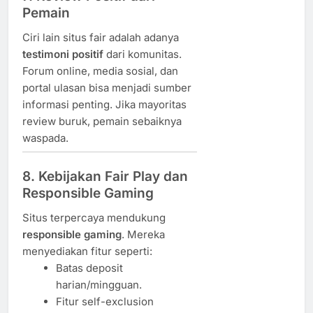
Pemain
Ciri lain situs fair adalah adanya
testimoni positif
dari komunitas.
Forum online, media sosial, dan
portal ulasan bisa menjadi sumber
informasi penting. Jika mayoritas
review buruk, pemain sebaiknya
waspada.
8. Kebijakan Fair Play dan
Responsible Gaming
Situs terpercaya mendukung
responsible gaming
. Mereka
menyediakan fitur seperti:
Batas deposit
harian/mingguan.
Fitur self-exclusion