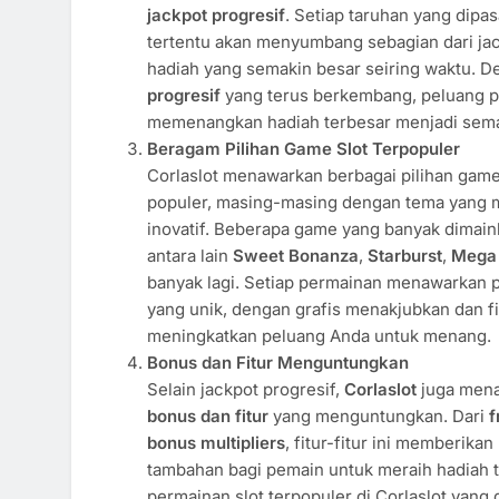
jackpot progresif
. Setiap taruhan yang dipa
tertentu akan menyumbang sebagian dari ja
hadiah yang semakin besar seiring waktu. 
progresif
yang terus berkembang, peluang 
memenangkan hadiah terbesar menjadi sema
Beragam Pilihan Game Slot Terpopuler
Corlaslot menawarkan berbagai pilihan game
populer, masing-masing dengan tema yang me
inovatif. Beberapa game yang banyak dimaink
antara lain
Sweet Bonanza
,
Starburst
,
Mega
banyak lagi. Setiap permainan menawarkan
yang unik, dengan grafis menakjubkan dan f
meningkatkan peluang Anda untuk menang.
Bonus dan Fitur Menguntungkan
Selain jackpot progresif,
Corlaslot
juga mena
bonus dan fitur
yang menguntungkan. Dari
f
bonus multipliers
, fitur-fitur ini memberika
tambahan bagi pemain untuk meraih hadiah t
permainan slot terpopuler di Corlaslot yang