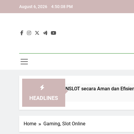
Skip
August 6, 2026
4:50:09 PM
to
content
Ald
Percayaka
at Membuka EDWINSLOT secara Aman dan Efisien
Pand
2 Wee
HEADLINES
Home
Gaming, Slot Online