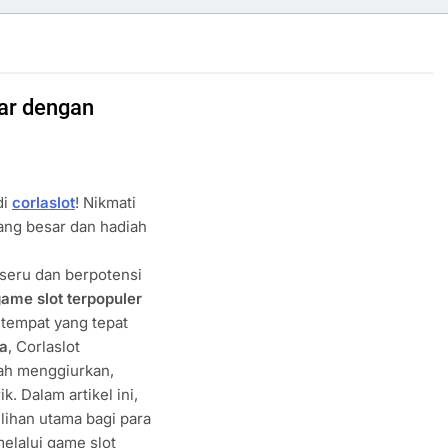
ar dengan
di
corlaslot
! Nikmati
ang besar dan hadiah
seru dan berpotensi
ame slot terpopuler
tempat yang tepat
ya
, Corlaslot
ah menggiurkan,
. Dalam artikel ini,
ihan utama bagi para
elalui game slot