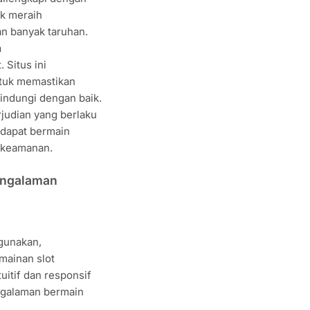
uk meraih
n banyak taruhan.
n
 Situs ini
ntuk memastikan
lindungi dengan baik.
rjudian yang berlaku
 dapat bermain
 keamanan.
engalaman
gunakan,
ainan slot
uitif dan responsif
galaman bermain