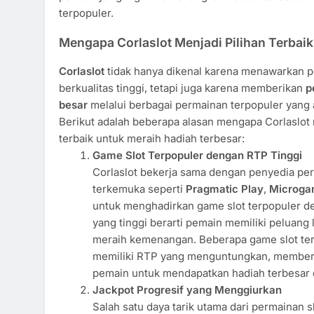
terpopuler.
Mengapa Corlaslot Menjadi Pilihan Terbai
Corlaslot
tidak hanya dikenal karena menawarkan p
berkualitas tinggi, tetapi juga karena memberikan
p
besar
melalui berbagai permainan terpopuler yang ad
Berikut adalah beberapa alasan mengapa Corlaslot
terbaik untuk meraih hadiah terbesar:
Game Slot Terpopuler dengan RTP Tinggi
Corlaslot bekerja sama dengan penyedia per
terkemuka seperti
Pragmatic Play
,
Microga
untuk menghadirkan game slot terpopuler 
yang tinggi berarti pemain memiliki peluang 
meraih kemenangan. Beberapa game slot terp
memiliki RTP yang menguntungkan, member
pemain untuk mendapatkan hadiah terbesar 
Jackpot Progresif yang Menggiurkan
Salah satu daya tarik utama dari permainan sl