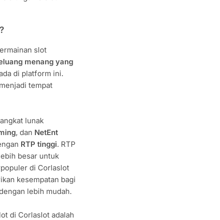
k?
ermainan slot
eluang menang yang
a di platform ini.
 menjadi tempat
angkat lunak
ming
, dan
NetEnt
dengan
RTP tinggi
. RTP
lebih besar untuk
opuler di Corlaslot
ikan kesempatan bagi
dengan lebih mudah.
ot di Corlaslot adalah