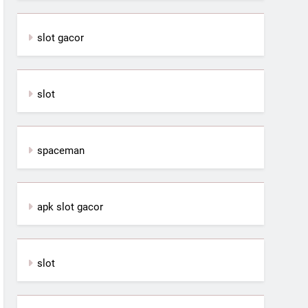
slot gacor
slot
spaceman
apk slot gacor
slot