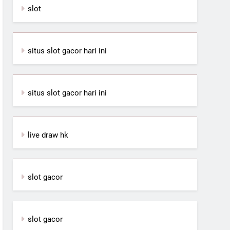
slot
situs slot gacor hari ini
situs slot gacor hari ini
live draw hk
slot gacor
slot gacor