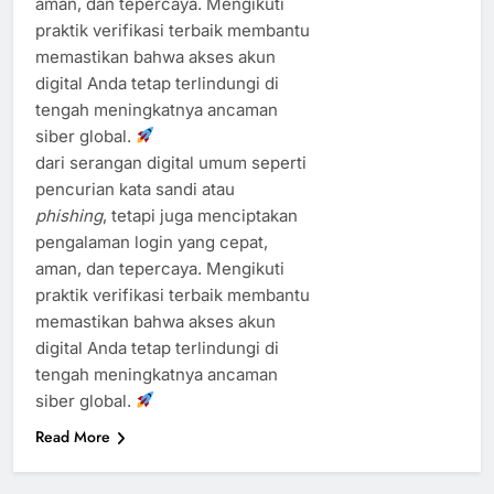
aman, dan tepercaya. Mengikuti
praktik verifikasi terbaik membantu
memastikan bahwa akses akun
digital Anda tetap terlindungi di
tengah meningkatnya ancaman
siber global.
dari serangan digital umum seperti
pencurian kata sandi atau
phishing
, tetapi juga menciptakan
pengalaman login yang cepat,
aman, dan tepercaya. Mengikuti
praktik verifikasi terbaik membantu
memastikan bahwa akses akun
digital Anda tetap terlindungi di
tengah meningkatnya ancaman
siber global.
Read More