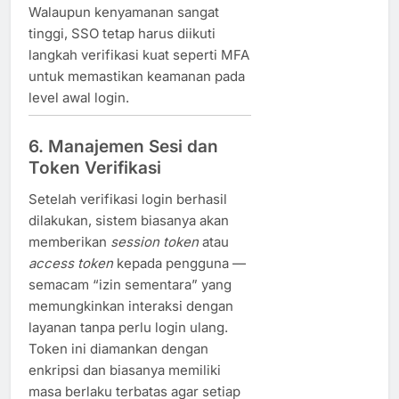
Walaupun kenyamanan sangat
tinggi, SSO tetap harus diikuti
langkah verifikasi kuat seperti MFA
untuk memastikan keamanan pada
level awal login.
6. Manajemen Sesi dan
Token Verifikasi
Setelah verifikasi login berhasil
dilakukan, sistem biasanya akan
memberikan
session token
atau
access token
kepada pengguna —
semacam “izin sementara” yang
memungkinkan interaksi dengan
layanan tanpa perlu login ulang.
Token ini diamankan dengan
enkripsi dan biasanya memiliki
masa berlaku terbatas agar setiap