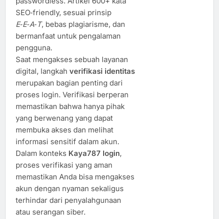
passwordless. Artikel 600+ kata
SEO‑friendly, sesuai prinsip
E‑E‑A‑T
, bebas plagiarisme, dan
bermanfaat untuk pengalaman
pengguna.
Saat mengakses sebuah layanan
digital, langkah
verifikasi identitas
merupakan bagian penting dari
proses login. Verifikasi berperan
memastikan bahwa hanya pihak
yang berwenang yang dapat
membuka akses dan melihat
informasi sensitif dalam akun.
Dalam konteks
Kaya787 login
,
proses verifikasi yang aman
memastikan Anda bisa mengakses
akun dengan nyaman sekaligus
terhindar dari penyalahgunaan
atau serangan siber.