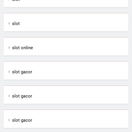
slot
slot online
slot gacor
slot gacor
slot gacor