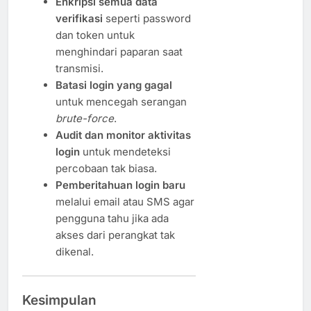
Enkripsi semua data
verifikasi
seperti password
dan token untuk
menghindari paparan saat
transmisi.
Batasi login yang gagal
untuk mencegah serangan
brute-force
.
Audit dan monitor aktivitas
login
untuk mendeteksi
percobaan tak biasa.
Pemberitahuan login baru
melalui email atau SMS agar
pengguna tahu jika ada
akses dari perangkat tak
dikenal.
Kesimpulan