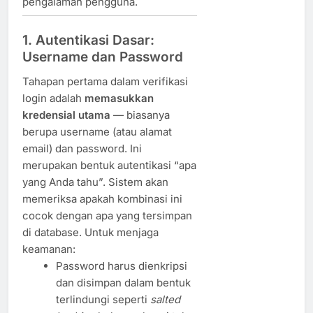
pengalaman pengguna.
1. Autentikasi Dasar:
Username dan Password
Tahapan pertama dalam verifikasi
login adalah
memasukkan
kredensial utama
— biasanya
berupa username (atau alamat
email) dan password. Ini
merupakan bentuk autentikasi “apa
yang Anda tahu”. Sistem akan
memeriksa apakah kombinasi ini
cocok dengan apa yang tersimpan
di database. Untuk menjaga
keamanan:
Password harus dienkripsi
dan disimpan dalam bentuk
terlindungi seperti
salted