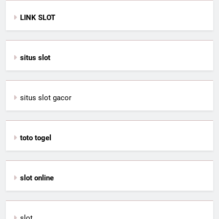
LINK SLOT
situs slot
situs slot gacor
toto togel
slot online
slot