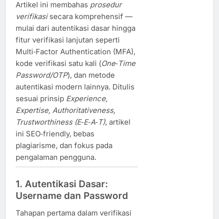
Artikel ini membahas
prosedur
verifikasi
secara komprehensif —
mulai dari autentikasi dasar hingga
fitur verifikasi lanjutan seperti
Multi‑Factor Authentication (MFA),
kode verifikasi satu kali (
One‑Time
Password/OTP
), dan metode
autentikasi modern lainnya. Ditulis
sesuai prinsip
Experience,
Expertise, Authoritativeness,
Trustworthiness (E‑E‑A‑T)
, artikel
ini SEO‑friendly, bebas
plagiarisme, dan fokus pada
pengalaman pengguna.
1. Autentikasi Dasar:
Username dan Password
Tahapan pertama dalam verifikasi