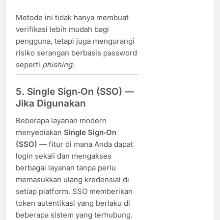
Metode ini tidak hanya membuat
verifikasi lebih mudah bagi
pengguna, tetapi juga mengurangi
risiko serangan berbasis password
seperti
phishing
.
5. Single Sign‑On (SSO) —
Jika Digunakan
Beberapa layanan modern
menyediakan
Single Sign‑On
(SSO)
— fitur di mana Anda dapat
login sekali dan mengakses
berbagai layanan tanpa perlu
memasukkan ulang kredensial di
setiap platform. SSO memberikan
token autentikasi yang berlaku di
beberapa sistem yang terhubung.