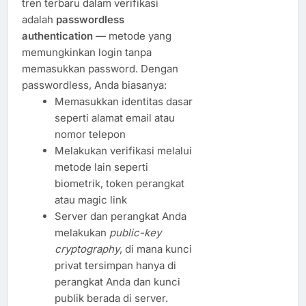
tren terbaru dalam verifikasi
adalah
passwordless
authentication
— metode yang
memungkinkan login tanpa
memasukkan password. Dengan
passwordless, Anda biasanya:
Memasukkan identitas dasar
seperti alamat email atau
nomor telepon
Melakukan verifikasi melalui
metode lain seperti
biometrik, token perangkat
atau magic link
Server dan perangkat Anda
melakukan
public-key
cryptography
, di mana kunci
privat tersimpan hanya di
perangkat Anda dan kunci
publik berada di server.