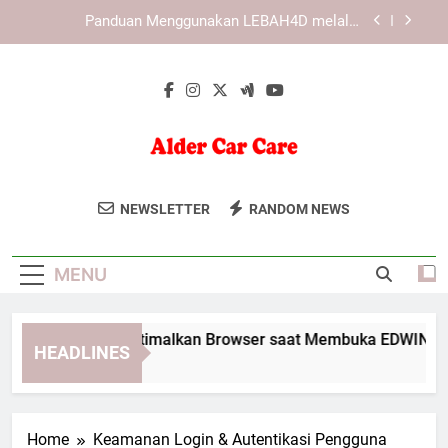
Skip
Terarah
Cara Menjelajahi Fitur EDWINSLOT secara Lebih
to
Efektif dan Terarah
content
Cara Menjelajahi Fitur LEBAH4D secara Lebih
Efektif
Panduan Mengoptimalkan Browser saat
Membuka EDWINSLOT secara Aman dan Efisien
Panduan Menggunakan LEBAH4D melalui
Berbagai Jenis Browser secara Nyaman dan
Alder Car Care
Terarah
Percayakan Perawatan Mobil Anda Pada
Cara Menjelajahi Fitur EDWINSLOT secara Lebih
NEWSLETTER
RANDOM NEWS
Efektif dan Terarah
Home
Alder Car Care Home. Layanan
Cara Menjelajahi Fitur LEBAH4D secara Lebih
Profesional Untuk Menjaga Performa
Efektif
MENU
Kendaraan.
nduan Mengoptimalkan Browser saat Membuka EDWINSLOT se
HEADLINES
Week Ago
Home
Keamanan Login & Autentikasi Pengguna