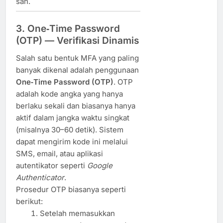
sah.
3. One‑Time Password
(OTP) — Verifikasi Dinamis
Salah satu bentuk MFA yang paling
banyak dikenal adalah penggunaan
One‑Time Password (OTP)
. OTP
adalah kode angka yang hanya
berlaku sekali dan biasanya hanya
aktif dalam jangka waktu singkat
(misalnya 30–60 detik). Sistem
dapat mengirim kode ini melalui
SMS, email, atau aplikasi
autentikator seperti
Google
Authenticator
.
Prosedur OTP biasanya seperti
berikut:
Setelah memasukkan