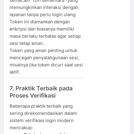
semacam “izin sementara” yang
memungkinkan interaksi dengan
layanan tanpa perlu login ulang.
Token ini diamankan dengan
enkripsi dan biasanya memiliki
masa berlaku terbatas agar setiap
sesi tetap aman.
Token yang aman penting untuk
mencegah penyalahgunaan sesi,
misalnya jika token dicuri saat sesi
aktif.
7. Praktik Terbaik pada
Proses Verifikasi
Beberapa praktik terbaik yang
sering direkomendasikan dalam
sistem verifikasi login modern
mencakup: