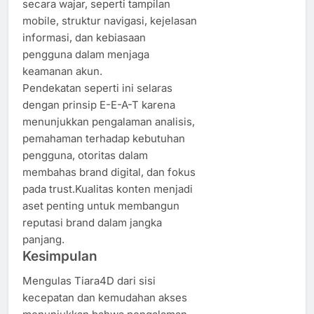
secara wajar, seperti tampilan
mobile, struktur navigasi, kejelasan
informasi, dan kebiasaan
pengguna dalam menjaga
keamanan akun.
Pendekatan seperti ini selaras
dengan prinsip E-E-A-T karena
menunjukkan pengalaman analisis,
pemahaman terhadap kebutuhan
pengguna, otoritas dalam
membahas brand digital, dan fokus
pada trust.Kualitas konten menjadi
aset penting untuk membangun
reputasi brand dalam jangka
panjang.
Kesimpulan
Mengulas Tiara4D dari sisi
kecepatan dan kemudahan akses