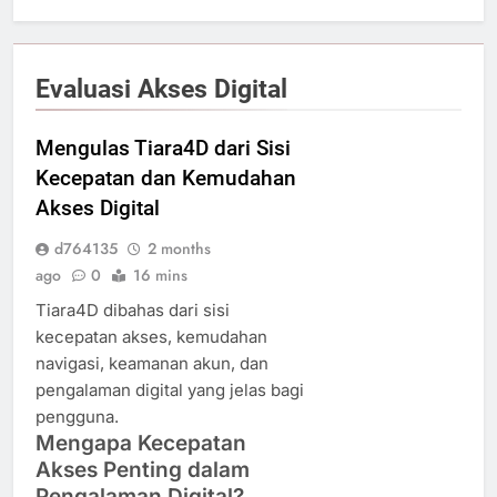
Evaluasi Akses Digital
Mengulas Tiara4D dari Sisi
Kecepatan dan Kemudahan
Akses Digital
d764135
2 months
ago
0
16 mins
Tiara4D dibahas dari sisi
kecepatan akses, kemudahan
navigasi, keamanan akun, dan
pengalaman digital yang jelas bagi
pengguna.
Mengapa Kecepatan
Akses Penting dalam
Pengalaman Digital?