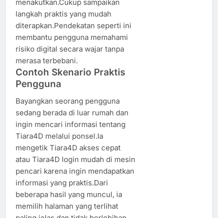
menakutkan.Cukup sampaikan
langkah praktis yang mudah
diterapkan.Pendekatan seperti ini
membantu pengguna memahami
risiko digital secara wajar tanpa
merasa terbebani.
Contoh Skenario Praktis
Pengguna
Bayangkan seorang pengguna
sedang berada di luar rumah dan
ingin mencari informasi tentang
Tiara4D melalui ponsel.Ia
mengetik Tiara4D akses cepat
atau Tiara4D login mudah di mesin
pencari karena ingin mendapatkan
informasi yang praktis.Dari
beberapa hasil yang muncul, ia
memilih halaman yang terlihat
paling jelas dan tidak berlebihan.