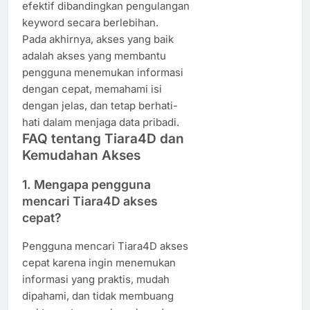
efektif dibandingkan pengulangan
keyword secara berlebihan.
Pada akhirnya, akses yang baik
adalah akses yang membantu
pengguna menemukan informasi
dengan cepat, memahami isi
dengan jelas, dan tetap berhati-
hati dalam menjaga data pribadi.
FAQ tentang Tiara4D dan
Kemudahan Akses
1. Mengapa pengguna
mencari Tiara4D akses
cepat?
Pengguna mencari Tiara4D akses
cepat karena ingin menemukan
informasi yang praktis, mudah
dipahami, dan tidak membuang