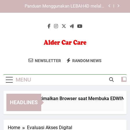
Skip
Terarah
Cara Menjelajahi Fitur EDWINSLOT secara Lebih
to
Efektif dan Terarah
content
Cara Menjelajahi Fitur LEBAH4D secara Lebih
Efektif
Panduan Mengoptimalkan Browser saat
Membuka EDWINSLOT secara Aman dan Efisien
Panduan Menggunakan LEBAH4D melalui
Berbagai Jenis Browser secara Nyaman dan
Alder Car Care
Terarah
Percayakan Perawatan Mobil Anda Pada
Cara Menjelajahi Fitur EDWINSLOT secara Lebih
NEWSLETTER
RANDOM NEWS
Efektif dan Terarah
Home
Alder Car Care Home. Layanan
Cara Menjelajahi Fitur LEBAH4D secara Lebih
Profesional Untuk Menjaga Performa
Efektif
MENU
Kendaraan.
nduan Mengoptimalkan Browser saat Membuka EDWINSLOT se
HEADLINES
Weeks Ago
Home
Evaluasi Akses Digital