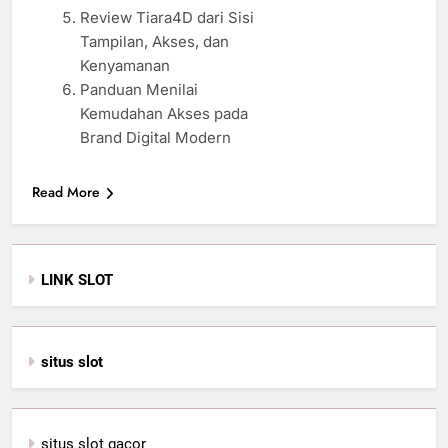
Review Tiara4D dari Sisi
Tampilan, Akses, dan
Kenyamanan
Panduan Menilai
Kemudahan Akses pada
Brand Digital Modern
Read More
LINK SLOT
situs slot
situs slot gacor