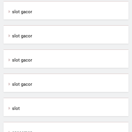
slot gacor
slot gacor
slot gacor
slot gacor
slot