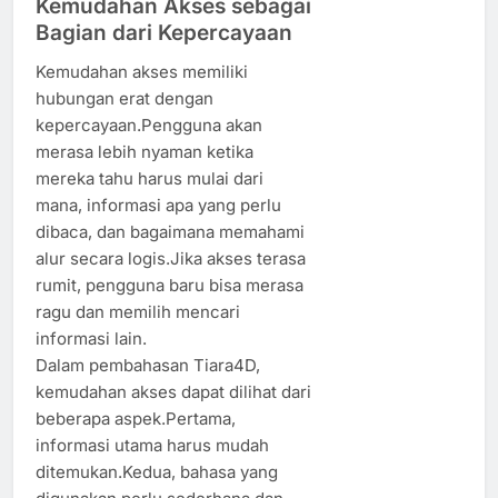
Kemudahan Akses sebagai
Bagian dari Kepercayaan
Kemudahan akses memiliki
hubungan erat dengan
kepercayaan.Pengguna akan
merasa lebih nyaman ketika
mereka tahu harus mulai dari
mana, informasi apa yang perlu
dibaca, dan bagaimana memahami
alur secara logis.Jika akses terasa
rumit, pengguna baru bisa merasa
ragu dan memilih mencari
informasi lain.
Dalam pembahasan Tiara4D,
kemudahan akses dapat dilihat dari
beberapa aspek.Pertama,
informasi utama harus mudah
ditemukan.Kedua, bahasa yang