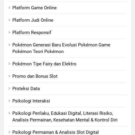
Platform Game Online
Platform Judi Online
Platform Responsif
Pokémon Generasi Baru Evolusi Pokémon Game
Pokémon Teori Pokémon
Pokémon Tipe Fairy dan Elektro
Promo dan Bonus Slot
Proteksi Data
Psikologi Interaksi
Psikologi Perilaku, Edukasi Digital, Literasi Risiko,
Analisis Permainan, Kesehatan Mental & Kontrol Diri
Psikologi Permainan & Analisis Slot Digital