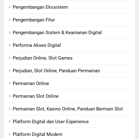
Pengembangan Ekosistem
Pengembangan Fitur
Pengembangan Sistem & Keamanan Digital
Performa Akses Digital
Perjudian Online, Slot Games
Perjudian, Slot Online, Panduan Permainan
Permainan Online
Permainan Slot Online
Permainan Slot, Kasino Online, Panduan Bermain Slot
Platform Digital dan User Experience
Platform Digital Modern