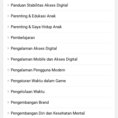
Panduan Stabilitas Akses Digital
Parenting & Edukasi Anak
Parenting & Gaya Hidup Anak
Pembelajaran
Pengalaman Akses Digital
Pengalaman Mobile dan Akses Digital
Pengalaman Pengguna Modern
Pengaturan Waktu dalam Game
Pengelolaan Waktu
Pengembangan Brand
Pengembangan Diri dan Kesehatan Mental