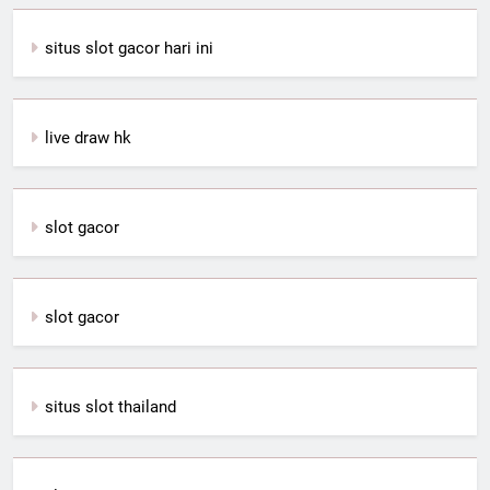
situs slot gacor hari ini
live draw hk
slot gacor
slot gacor
situs slot thailand