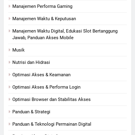
Manajemen Performa Gaming
Manajemen Waktu & Keputusan
Manajemen Waktu Digital, Edukasi Slot Bertanggung
Jawab, Panduan Akses Mobile
Musik
Nutrisi dan Hidrasi
Optimasi Akses & Keamanan
Optimasi Akses & Performa Login
Optimasi Browser dan Stabilitas Akses
Panduan & Strategi
Panduan & Teknologi Permainan Digital