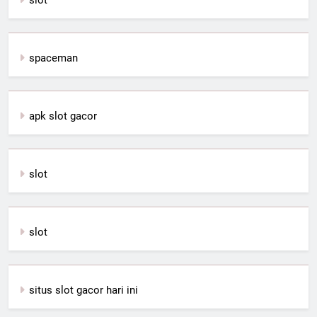
spaceman
apk slot gacor
slot
slot
situs slot gacor hari ini