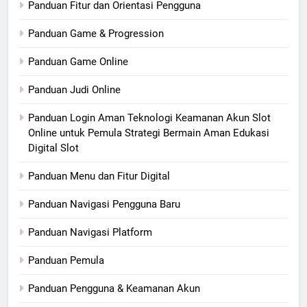
Panduan Fitur dan Orientasi Pengguna
Panduan Game & Progression
Panduan Game Online
Panduan Judi Online
Panduan Login Aman Teknologi Keamanan Akun Slot
Online untuk Pemula Strategi Bermain Aman Edukasi
Digital Slot
Panduan Menu dan Fitur Digital
Panduan Navigasi Pengguna Baru
Panduan Navigasi Platform
Panduan Pemula
Panduan Pengguna & Keamanan Akun