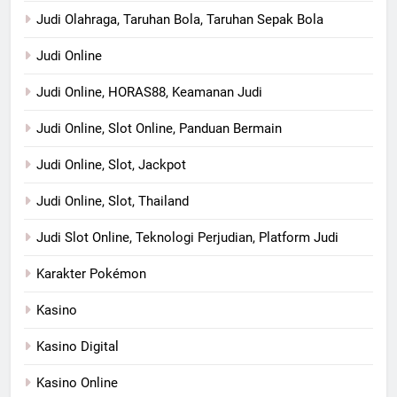
Judi Olahraga, Taruhan Bola, Taruhan Sepak Bola
Judi Online
Judi Online, HORAS88, Keamanan Judi
Judi Online, Slot Online, Panduan Bermain
Judi Online, Slot, Jackpot
Judi Online, Slot, Thailand
Judi Slot Online, Teknologi Perjudian, Platform Judi
Karakter Pokémon
Kasino
Kasino Digital
Kasino Online