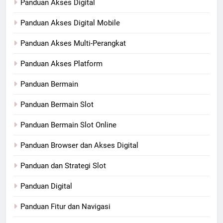
Panduan Akses Digital
Panduan Akses Digital Mobile
Panduan Akses Multi-Perangkat
Panduan Akses Platform
Panduan Bermain
Panduan Bermain Slot
Panduan Bermain Slot Online
Panduan Browser dan Akses Digital
Panduan dan Strategi Slot
Panduan Digital
Panduan Fitur dan Navigasi