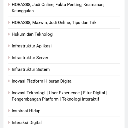
HORAS88, Judi Online, Fakta Penting, Keamanan,
Keunggulan
HORAS88, Maxwin, Judi Online, Tips dan Trik
Hukum dan Teknologi
Infrastruktur Aplikasi
Infrastruktur Server
Infrastruktur Sistem
Inovasi Platform Hiburan Digital
Inovasi Teknologi | User Experience | Fitur Digital |
Pengembangan Platform | Teknologi Interaktif
Inspirasi Hidup
Interaksi Digital