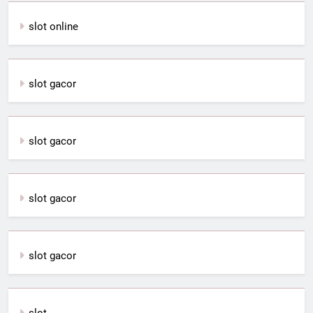
slot online
slot gacor
slot gacor
slot gacor
slot gacor
slot