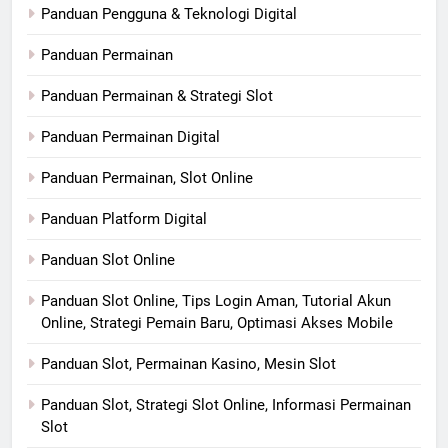
Panduan Pengguna & Teknologi Digital
Panduan Permainan
Panduan Permainan & Strategi Slot
Panduan Permainan Digital
Panduan Permainan, Slot Online
Panduan Platform Digital
Panduan Slot Online
Panduan Slot Online, Tips Login Aman, Tutorial Akun
Online, Strategi Pemain Baru, Optimasi Akses Mobile
Panduan Slot, Permainan Kasino, Mesin Slot
Panduan Slot, Strategi Slot Online, Informasi Permainan
Slot