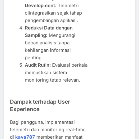
Development:
Telemetri
diintegrasikan sejak tahap
pengembangan aplikasi.
Reduksi Data dengan
Sampling:
Mengurangi
beban analisis tanpa
kehilangan informasi
penting.
Audit Rutin:
Evaluasi berkala
memastikan sistem
monitoring tetap relevan.
Dampak terhadap User
Experience
Bagi pengguna, implementasi
telemetri dan monitoring real-time
di
kaya787
memberikan manfaat