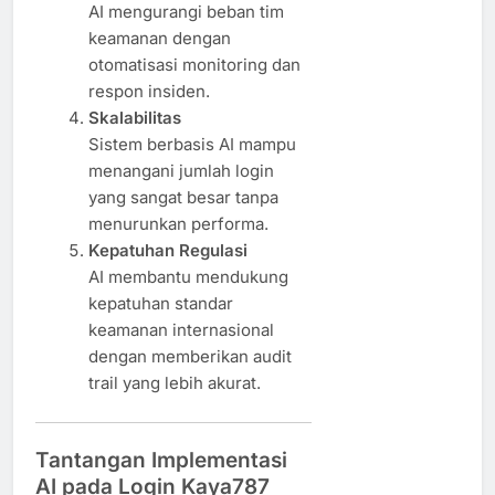
AI mengurangi beban tim
keamanan dengan
otomatisasi monitoring dan
respon insiden.
Skalabilitas
Sistem berbasis AI mampu
menangani jumlah login
yang sangat besar tanpa
menurunkan performa.
Kepatuhan Regulasi
AI membantu mendukung
kepatuhan standar
keamanan internasional
dengan memberikan audit
trail yang lebih akurat.
Tantangan Implementasi
AI pada Login Kaya787