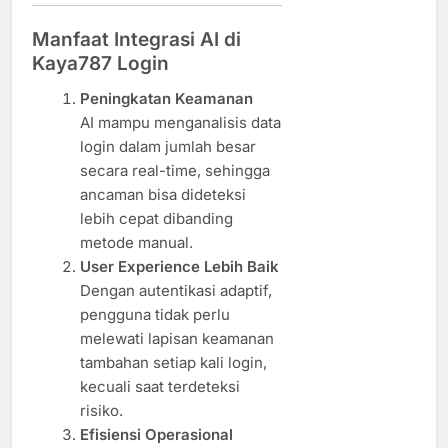
Manfaat Integrasi AI di
Kaya787 Login
Peningkatan Keamanan
AI mampu menganalisis data
login dalam jumlah besar
secara real-time, sehingga
ancaman bisa dideteksi
lebih cepat dibanding
metode manual.
User Experience Lebih Baik
Dengan autentikasi adaptif,
pengguna tidak perlu
melewati lapisan keamanan
tambahan setiap kali login,
kecuali saat terdeteksi
risiko.
Efisiensi Operasional