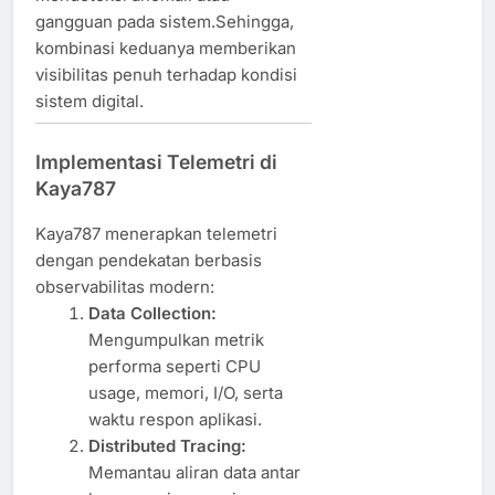
gangguan pada sistem.Sehingga,
kombinasi keduanya memberikan
visibilitas penuh terhadap kondisi
sistem digital.
Implementasi Telemetri di
Kaya787
Kaya787 menerapkan telemetri
dengan pendekatan berbasis
observabilitas modern:
Data Collection:
Mengumpulkan metrik
performa seperti CPU
usage, memori, I/O, serta
waktu respon aplikasi.
Distributed Tracing:
Memantau aliran data antar