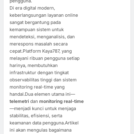
pengguna.
Di era digital modern,
keberlangsungan layanan online
sangat bergantung pada
kemampuan sistem untuk
mendeteksi, menganalisis, dan
merespons masalah secara
cepat.Platform Kaya787, yang
melayani ribuan pengguna setiap
harinya, membutuhkan
infrastruktur dengan tingkat
observabilitas tinggi dan sistem
monitoring real-time yang
handal.Dua elemen utama ini—
telemetri
dan
monitoring real-time
—menjadi kunci untuk menjaga
stabilitas, efisiensi, serta
keamanan data pengguna.Artikel
ini akan mengulas bagaimana