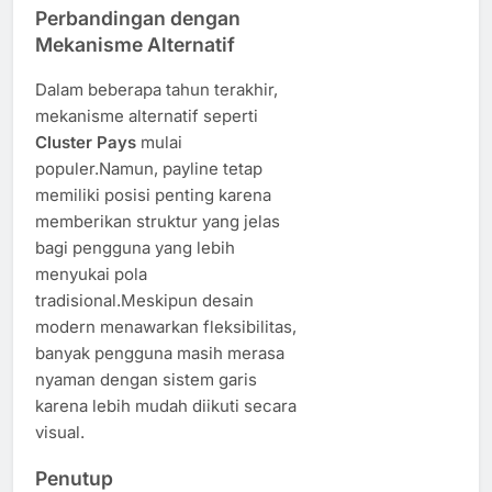
Perbandingan dengan
Mekanisme Alternatif
Dalam beberapa tahun terakhir,
mekanisme alternatif seperti
Cluster Pays
mulai
populer.Namun, payline tetap
memiliki posisi penting karena
memberikan struktur yang jelas
bagi pengguna yang lebih
menyukai pola
tradisional.Meskipun desain
modern menawarkan fleksibilitas,
banyak pengguna masih merasa
nyaman dengan sistem garis
karena lebih mudah diikuti secara
visual.
Penutup