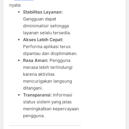
nyata:
Stabilitas Layanan:
Gangguan dapat
diminimalisir sehingga
layanan selalu tersedia.
Akses Lebih Cepat:
Performa aplikasi terus
dipantau dan dioptimalkan.
Rasa Aman:
Pengguna
merasa lebih terlindungi
karena aktivitas
mencurigakan langsung
ditangani.
Transparansi:
Informasi
status sistem yang jelas
meningkatkan kepercayaan
pengguna.