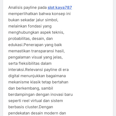
Analisis payline pada
slot kaya787
memperlihatkan bahwa konsep ini
bukan sekadar jalur simbol,
melainkan fondasi yang
menghubungkan aspek teknis,
probabilitas, desain, dan
edukasi.Penerapan yang baik
memastikan transparansi hasil,
pengalaman visual yang jelas,
serta fleksibilitas dalam
interaksi.Relevansi payline di era
digital menunjukkan bagaimana
mekanisme klasik tetap bertahan
dan berkembang, sambil
berdampingan dengan inovasi baru
seperti reel virtual dan sistem
berbasis cluster.Dengan
pendekatan desain modern dan