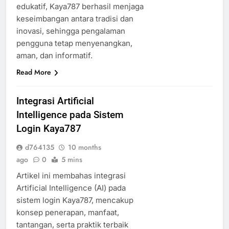
edukatif, Kaya787 berhasil menjaga
keseimbangan antara tradisi dan
inovasi, sehingga pengalaman
pengguna tetap menyenangkan,
aman, dan informatif.
Read More
Integrasi Artificial
Intelligence pada Sistem
Login Kaya787
d764135
10 months
ago
0
5 mins
Artikel ini membahas integrasi
Artificial Intelligence (AI) pada
sistem login Kaya787, mencakup
konsep penerapan, manfaat,
tantangan, serta praktik terbaik