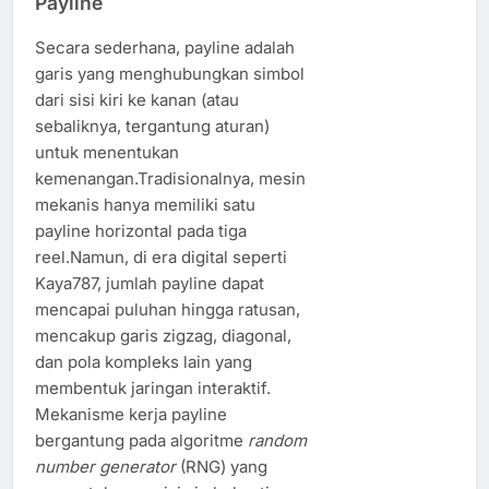
Payline
Secara sederhana, payline adalah
garis yang menghubungkan simbol
dari sisi kiri ke kanan (atau
sebaliknya, tergantung aturan)
untuk menentukan
kemenangan.Tradisionalnya, mesin
mekanis hanya memiliki satu
payline horizontal pada tiga
reel.Namun, di era digital seperti
Kaya787, jumlah payline dapat
mencapai puluhan hingga ratusan,
mencakup garis zigzag, diagonal,
dan pola kompleks lain yang
membentuk jaringan interaktif.
Mekanisme kerja payline
bergantung pada algoritme
random
number generator
(RNG) yang