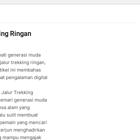
king Ringan
nati generasi muda
lur trekking ringan,
ikel ini membahas
aat pengalaman digital
 Jalur Trekking
gemari generasi muda
ansa alam yang
alu sulit membuat
 pemain yang mencari
 terjun menghadirkan
yang mampu mengajak