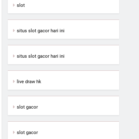
slot
situs slot gacor hari ini
situs slot gacor hari ini
live draw hk
slot gacor
slot gacor