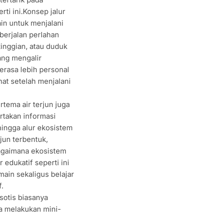
ti ini.Konsep jalur
in untuk menjalani
berjalan perlahan
tinggian, atau duduk
ang mengalir
rasa lebih personal
t setelah menjalani
tema air terjun juga
takan informasi
 hingga alur ekosistem
jun terbentuk,
agaimana ekosistem
 edukatif seperti ini
ain sekaligus belajar
.
sotis biasanya
a melakukan mini-