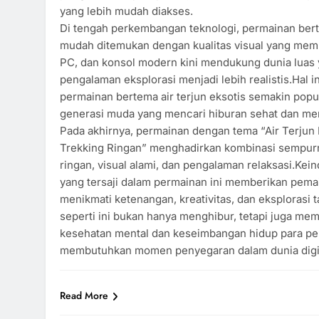
yang lebih mudah diakses.
Di tengah perkembangan teknologi, permainan ber
mudah ditemukan dengan kualitas visual yang me
PC, dan konsol modern kini mendukung dunia luas 
pengalaman eksplorasi menjadi lebih realistis.Hal 
permainan bertema air terjun eksotis semakin popu
generasi muda yang mencari hiburan sehat dan m
Pada akhirnya, permainan dengan tema “Air Terjun 
Trekking Ringan” menghadirkan kombinasi sempurn
ringan, visual alami, dan pengalaman relaksasi.Kein
yang tersaji dalam permainan ini memberikan pema
menikmati ketenangan, kreativitas, dan eksplorasi
seperti ini bukan hanya menghibur, tetapi juga me
kesehatan mental dan keseimbangan hidup para p
membutuhkan momen penyegaran dalam dunia digit
Read More