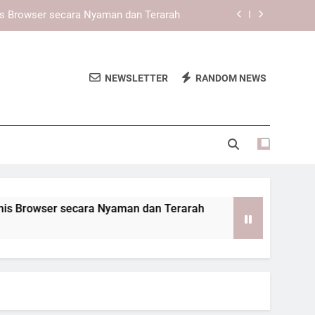
s Browser secara Nyaman dan Terarah
SLOT secara Lebih Efektif dan Terarah
ahi Fitur LEBAH4D secara Lebih Efektif
NEWSLETTER
RANDOM NEWS
 EDWINSLOT secara Aman dan Efisien
rofesional Untuk Menjaga Performa Kendaraan.
s Browser secara Nyaman dan Terarah
SLOT secara Lebih Efektif dan Terarah
ahi Fitur LEBAH4D secara Lebih Efektif
secara Nyaman dan Terarah
Cara Menjelajahi Fitur EDW
3 Weeks Ago