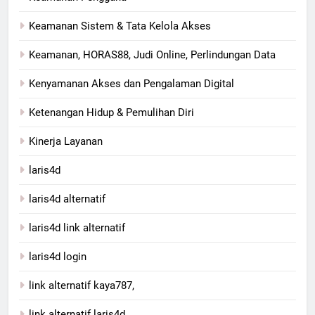
Keamanan Sistem & Tata Kelola Akses
Keamanan, HORAS88, Judi Online, Perlindungan Data
Kenyamanan Akses dan Pengalaman Digital
Ketenangan Hidup & Pemulihan Diri
Kinerja Layanan
laris4d
laris4d alternatif
laris4d link alternatif
laris4d login
link alternatif kaya787,
link alternatif laris4d