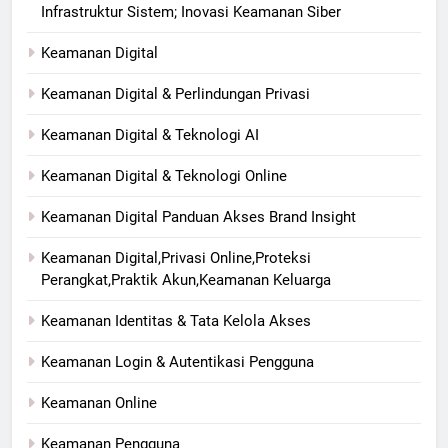
Infrastruktur Sistem; Inovasi Keamanan Siber
Keamanan Digital
Keamanan Digital & Perlindungan Privasi
Keamanan Digital & Teknologi AI
Keamanan Digital & Teknologi Online
Keamanan Digital Panduan Akses Brand Insight
Keamanan Digital,Privasi Online,Proteksi
Perangkat,Praktik Akun,Keamanan Keluarga
Keamanan Identitas & Tata Kelola Akses
Keamanan Login & Autentikasi Pengguna
Keamanan Online
Keamanan Pengguna