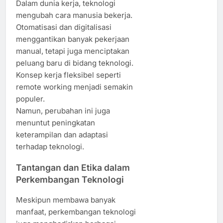
Dalam dunia kerja, teknologi
mengubah cara manusia bekerja.
Otomatisasi dan digitalisasi
menggantikan banyak pekerjaan
manual, tetapi juga menciptakan
peluang baru di bidang teknologi.
Konsep kerja fleksibel seperti
remote working menjadi semakin
populer.
Namun, perubahan ini juga
menuntut peningkatan
keterampilan dan adaptasi
terhadap teknologi.
Tantangan dan Etika dalam
Perkembangan Teknologi
Meskipun membawa banyak
manfaat, perkembangan teknologi