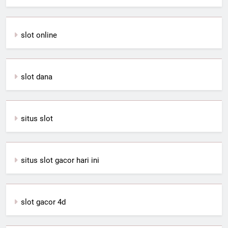
slot online
slot dana
situs slot
situs slot gacor hari ini
slot gacor 4d