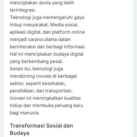
menciptakan dunia yang lebih
terintegrasi.
Teknologi juga memengaruhi gaya
hidup masyarakat. Media sosial,
aplikasi digital, dan platform online
menjadi sarana utama dalam
berinteraksi dan berbagi informasi.
Hal ini menciptakan budaya digital
yang berkembang pesat.
Selain itu, teknologi juga
mendorong inovasi di berbagai
sektor, seperti kesehatan,
pendidikan, dan transportasi.
Inovasi ini meningkatkan kualitas
hidup dan membuka peluang baru
bagi manusia.
Transformasi Sosial dan
Budaya