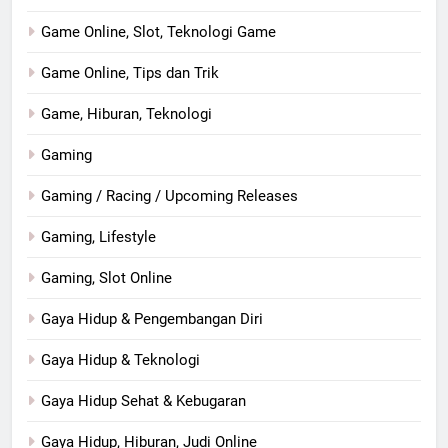
Game Online, Slot, Teknologi Game
Game Online, Tips dan Trik
Game, Hiburan, Teknologi
Gaming
Gaming / Racing / Upcoming Releases
Gaming, Lifestyle
Gaming, Slot Online
Gaya Hidup & Pengembangan Diri
Gaya Hidup & Teknologi
Gaya Hidup Sehat & Kebugaran
Gaya Hidup, Hiburan, Judi Online