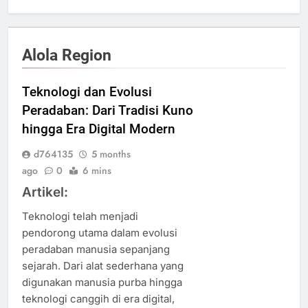
Alola Region
Teknologi dan Evolusi
Peradaban: Dari Tradisi Kuno
hingga Era Digital Modern
d764135
5 months
ago
0
6 mins
Artikel:
Teknologi telah menjadi
pendorong utama dalam evolusi
peradaban manusia sepanjang
sejarah. Dari alat sederhana yang
digunakan manusia purba hingga
teknologi canggih di era digital,