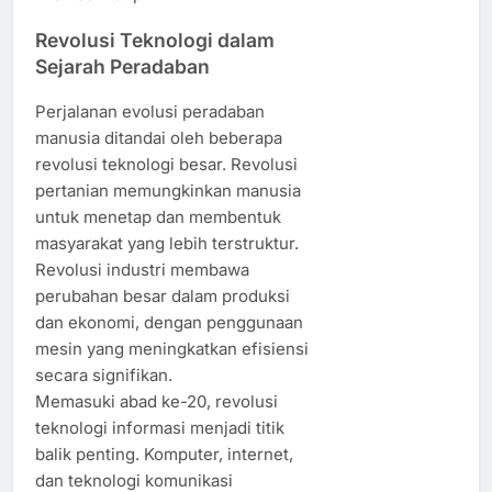
Revolusi Teknologi dalam
Sejarah Peradaban
Perjalanan evolusi peradaban
manusia ditandai oleh beberapa
revolusi teknologi besar. Revolusi
pertanian memungkinkan manusia
untuk menetap dan membentuk
masyarakat yang lebih terstruktur.
Revolusi industri membawa
perubahan besar dalam produksi
dan ekonomi, dengan penggunaan
mesin yang meningkatkan efisiensi
secara signifikan.
Memasuki abad ke-20, revolusi
teknologi informasi menjadi titik
balik penting. Komputer, internet,
dan teknologi komunikasi