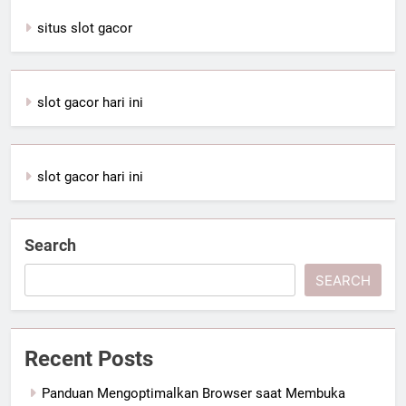
situs slot gacor
slot gacor hari ini
slot gacor hari ini
Search
SEARCH
Recent Posts
Panduan Mengoptimalkan Browser saat Membuka