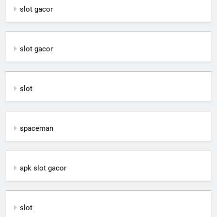
slot gacor
slot gacor
slot
spaceman
apk slot gacor
slot