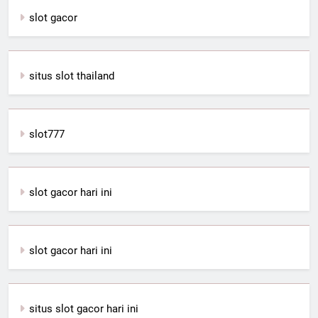
slot gacor
situs slot thailand
slot777
slot gacor hari ini
slot gacor hari ini
situs slot gacor hari ini