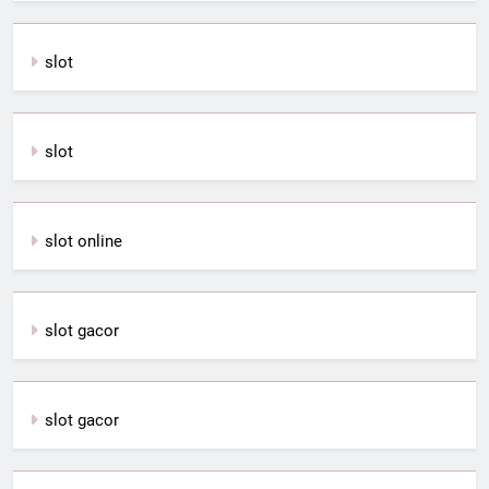
slot
slot
slot online
slot gacor
slot gacor