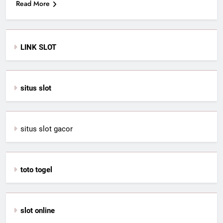
Read More
LINK SLOT
situs slot
situs slot gacor
toto togel
slot online