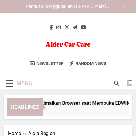
Skip
Terarah
Cara Menjelajahi Fitur EDWINSLOT secara Lebih
to
Efektif dan Terarah
content
Cara Menjelajahi Fitur LEBAH4D secara Lebih
Efektif
Panduan Mengoptimalkan Browser saat
Membuka EDWINSLOT secara Aman dan Efisien
Panduan Menggunakan LEBAH4D melalui
Berbagai Jenis Browser secara Nyaman dan
Alder Car Care
Terarah
Percayakan Perawatan Mobil Anda Pada
Cara Menjelajahi Fitur EDWINSLOT secara Lebih
NEWSLETTER
RANDOM NEWS
Efektif dan Terarah
Home
Alder Car Care Home. Layanan
Cara Menjelajahi Fitur LEBAH4D secara Lebih
Profesional Untuk Menjaga Performa
Efektif
MENU
Kendaraan.
anduan Mengoptimalkan Browser saat Membuka EDWINSLOT s
HEADLINES
 Weeks Ago
Home
Alola Region