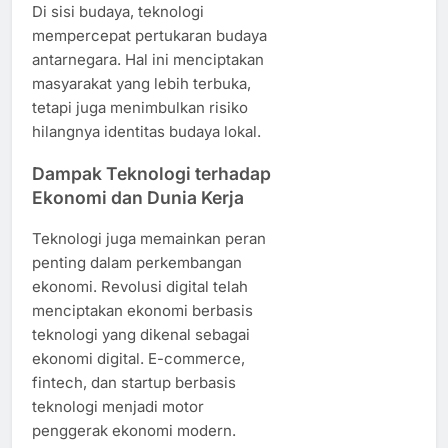
Di sisi budaya, teknologi
mempercepat pertukaran budaya
antarnegara. Hal ini menciptakan
masyarakat yang lebih terbuka,
tetapi juga menimbulkan risiko
hilangnya identitas budaya lokal.
Dampak Teknologi terhadap
Ekonomi dan Dunia Kerja
Teknologi juga memainkan peran
penting dalam perkembangan
ekonomi. Revolusi digital telah
menciptakan ekonomi berbasis
teknologi yang dikenal sebagai
ekonomi digital. E-commerce,
fintech, dan startup berbasis
teknologi menjadi motor
penggerak ekonomi modern.