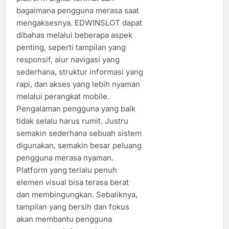
bagaimana pengguna merasa saat
mengaksesnya. EDWINSLOT dapat
dibahas melalui beberapa aspek
penting, seperti tampilan yang
responsif, alur navigasi yang
sederhana, struktur informasi yang
rapi, dan akses yang lebih nyaman
melalui perangkat mobile.
Pengalaman pengguna yang baik
tidak selalu harus rumit. Justru
semakin sederhana sebuah sistem
digunakan, semakin besar peluang
pengguna merasa nyaman.
Platform yang terlalu penuh
elemen visual bisa terasa berat
dan membingungkan. Sebaliknya,
tampilan yang bersih dan fokus
akan membantu pengguna