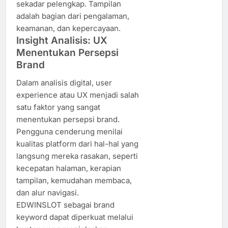
sekadar pelengkap. Tampilan
adalah bagian dari pengalaman,
keamanan, dan kepercayaan.
Insight Analisis: UX
Menentukan Persepsi
Brand
Dalam analisis digital, user
experience atau UX menjadi salah
satu faktor yang sangat
menentukan persepsi brand.
Pengguna cenderung menilai
kualitas platform dari hal-hal yang
langsung mereka rasakan, seperti
kecepatan halaman, kerapian
tampilan, kemudahan membaca,
dan alur navigasi.
EDWINSLOT sebagai brand
keyword dapat diperkuat melalui