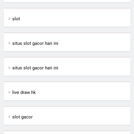
slot
situs slot gacor hari ini
situs slot gacor hari ini
live draw hk
slot gacor