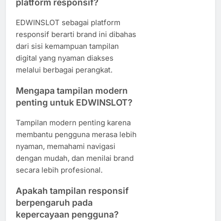
platform responsif?
EDWINSLOT sebagai platform
responsif berarti brand ini dibahas
dari sisi kemampuan tampilan
digital yang nyaman diakses
melalui berbagai perangkat.
Mengapa tampilan modern
penting untuk EDWINSLOT?
Tampilan modern penting karena
membantu pengguna merasa lebih
nyaman, memahami navigasi
dengan mudah, dan menilai brand
secara lebih profesional.
Apakah tampilan responsif
berpengaruh pada
kepercayaan pengguna?