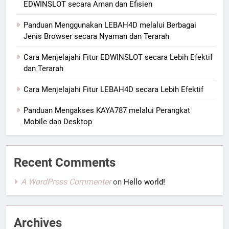
EDWINSLOT secara Aman dan Efisien
Panduan Menggunakan LEBAH4D melalui Berbagai
Jenis Browser secara Nyaman dan Terarah
Cara Menjelajahi Fitur EDWINSLOT secara Lebih Efektif
dan Terarah
Cara Menjelajahi Fitur LEBAH4D secara Lebih Efektif
Panduan Mengakses KAYA787 melalui Perangkat
Mobile dan Desktop
Recent Comments
A WordPress Commenter
on
Hello world!
Archives