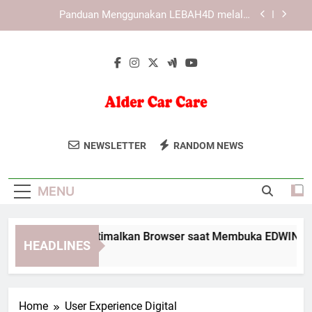
Skip
Terarah
Cara Menjelajahi Fitur EDWINSLOT secara Lebih
to
Efektif dan Terarah
content
Cara Menjelajahi Fitur LEBAH4D secara Lebih
Efektif
Panduan Mengoptimalkan Browser saat
Membuka EDWINSLOT secara Aman dan Efisien
Panduan Menggunakan LEBAH4D melalui
Berbagai Jenis Browser secara Nyaman dan
Alder Car Care
Terarah
Percayakan Perawatan Mobil Anda Pada
Cara Menjelajahi Fitur EDWINSLOT secara Lebih
NEWSLETTER
RANDOM NEWS
Efektif dan Terarah
Home
Alder Car Care Home. Layanan
Cara Menjelajahi Fitur LEBAH4D secara Lebih
Profesional Untuk Menjaga Performa
Efektif
MENU
Kendaraan.
nduan Mengoptimalkan Browser saat Membuka EDWINSLOT se
HEADLINES
Weeks Ago
Home
User Experience Digital