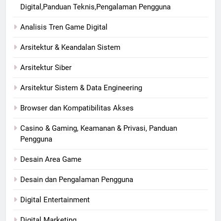
Digital,Panduan Teknis,Pengalaman Pengguna
Analisis Tren Game Digital
Arsitektur & Keandalan Sistem
Arsitektur Siber
Arsitektur Sistem & Data Engineering
Browser dan Kompatibilitas Akses
Casino & Gaming, Keamanan & Privasi, Panduan
Pengguna
Desain Area Game
Desain dan Pengalaman Pengguna
Digital Entertainment
Digital Marketing