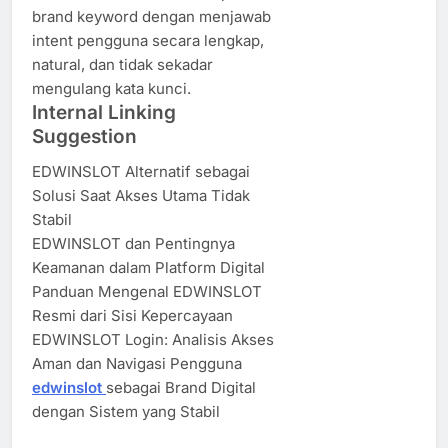
brand keyword dengan menjawab
intent pengguna secara lengkap,
natural, dan tidak sekadar
mengulang kata kunci.
Internal Linking
Suggestion
EDWINSLOT Alternatif sebagai
Solusi Saat Akses Utama Tidak
Stabil
EDWINSLOT dan Pentingnya
Keamanan dalam Platform Digital
Panduan Mengenal EDWINSLOT
Resmi dari Sisi Kepercayaan
EDWINSLOT Login: Analisis Akses
Aman dan Navigasi Pengguna
edwinslot
sebagai Brand Digital
dengan Sistem yang Stabil