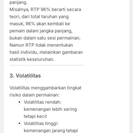
panjang.
Misalnya, RTP 96% berarti secara
teori, dari total taruhan yang
masuk, 96% akan kembali ke
pemain dalam jangka panjang,
bukan dalam satu sesi permainan.
Namun RTP tidak menentukan
hasil individu, melainkan gambaran
statistik keseluruhan.
3. Volatilitas
Volatilitas menggambarkan tingkat
risiko dalam permainan:
Volatilitas rendah:
kemenangan lebih sering
tetapi kecil
Volatilitas tinggi:
kemenangan jarang tetapi