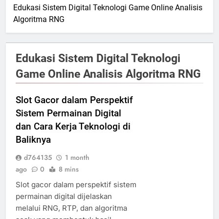
Edukasi Sistem Digital Teknologi Game Online Analisis
Algoritma RNG
Edukasi Sistem Digital Teknologi
Game Online Analisis Algoritma RNG
Slot Gacor dalam Perspektif
Sistem Permainan Digital
dan Cara Kerja Teknologi di
Baliknya
d764135
1 month
ago
0
8 mins
Slot gacor dalam perspektif sistem
permainan digital dijelaskan
melalui RNG, RTP, dan algoritma