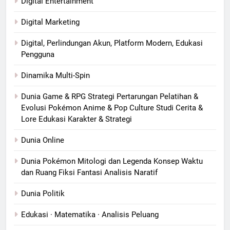
Digital Entertainment
Digital Marketing
Digital, Perlindungan Akun, Platform Modern, Edukasi
Pengguna
Dinamika Multi-Spin
Dunia Game & RPG Strategi Pertarungan Pelatihan &
Evolusi Pokémon Anime & Pop Culture Studi Cerita &
Lore Edukasi Karakter & Strategi
Dunia Online
Dunia Pokémon Mitologi dan Legenda Konsep Waktu
dan Ruang Fiksi Fantasi Analisis Naratif
Dunia Politik
Edukasi · Matematika · Analisis Peluang