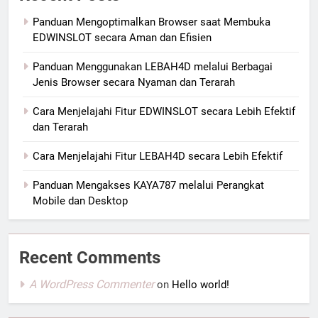
Panduan Mengoptimalkan Browser saat Membuka
EDWINSLOT secara Aman dan Efisien
Panduan Menggunakan LEBAH4D melalui Berbagai
Jenis Browser secara Nyaman dan Terarah
Cara Menjelajahi Fitur EDWINSLOT secara Lebih Efektif
dan Terarah
Cara Menjelajahi Fitur LEBAH4D secara Lebih Efektif
Panduan Mengakses KAYA787 melalui Perangkat
Mobile dan Desktop
Recent Comments
A WordPress Commenter
on
Hello world!