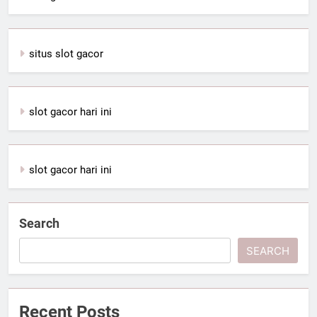
situs slot gacor
slot gacor hari ini
slot gacor hari ini
Search
SEARCH
Recent Posts