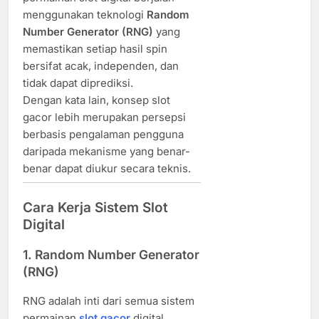
menggunakan teknologi
Random
Number Generator (RNG)
yang
memastikan setiap hasil spin
bersifat acak, independen, dan
tidak dapat diprediksi.
Dengan kata lain, konsep slot
gacor lebih merupakan persepsi
berbasis pengalaman pengguna
daripada mekanisme yang benar-
benar dapat diukur secara teknis.
Cara Kerja Sistem Slot
Digital
1. Random Number Generator
(RNG)
RNG adalah inti dari semua sistem
permainan
slot gacor
digital.