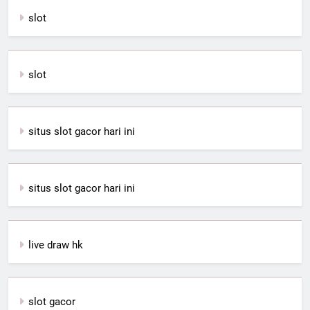
slot
slot
situs slot gacor hari ini
situs slot gacor hari ini
live draw hk
slot gacor