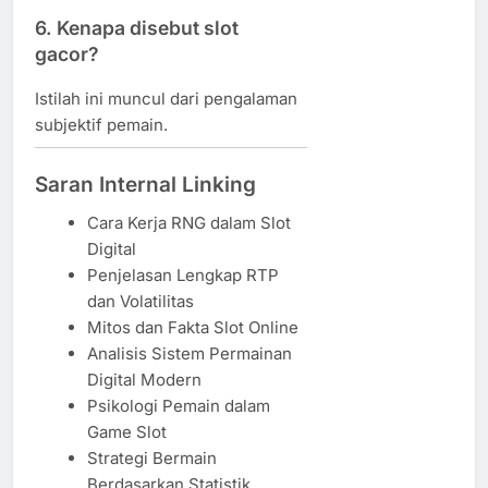
6. Kenapa disebut slot
gacor?
Istilah ini muncul dari pengalaman
subjektif pemain.
Saran Internal Linking
Cara Kerja RNG dalam Slot
Digital
Penjelasan Lengkap RTP
dan Volatilitas
Mitos dan Fakta Slot Online
Analisis Sistem Permainan
Digital Modern
Psikologi Pemain dalam
Game Slot
Strategi Bermain
Berdasarkan Statistik