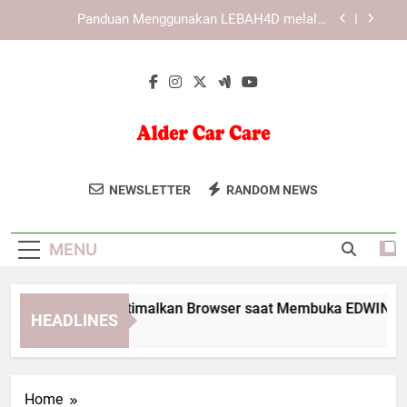
Skip
Terarah
Cara Menjelajahi Fitur EDWINSLOT secara Lebih
to
Efektif dan Terarah
content
Cara Menjelajahi Fitur LEBAH4D secara Lebih
Efektif
Panduan Mengoptimalkan Browser saat
Membuka EDWINSLOT secara Aman dan Efisien
Panduan Menggunakan LEBAH4D melalui
Berbagai Jenis Browser secara Nyaman dan
Alder Car Care
Terarah
Percayakan Perawatan Mobil Anda Pada
Cara Menjelajahi Fitur EDWINSLOT secara Lebih
NEWSLETTER
RANDOM NEWS
Efektif dan Terarah
Home
Alder Car Care Home. Layanan
Cara Menjelajahi Fitur LEBAH4D secara Lebih
Profesional Untuk Menjaga Performa
Efektif
MENU
Kendaraan.
nduan Mengoptimalkan Browser saat Membuka EDWINSLOT se
HEADLINES
Week Ago
Home