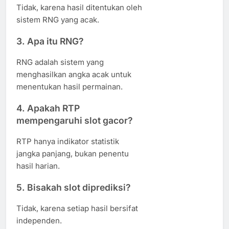
Tidak, karena hasil ditentukan oleh
sistem RNG yang acak.
3. Apa itu RNG?
RNG adalah sistem yang
menghasilkan angka acak untuk
menentukan hasil permainan.
4. Apakah RTP
mempengaruhi slot gacor?
RTP hanya indikator statistik
jangka panjang, bukan penentu
hasil harian.
5. Bisakah slot diprediksi?
Tidak, karena setiap hasil bersifat
independen.