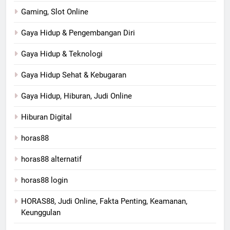
Gaming, Slot Online
Gaya Hidup & Pengembangan Diri
Gaya Hidup & Teknologi
Gaya Hidup Sehat & Kebugaran
Gaya Hidup, Hiburan, Judi Online
Hiburan Digital
horas88
horas88 alternatif
horas88 login
HORAS88, Judi Online, Fakta Penting, Keamanan,
Keunggulan