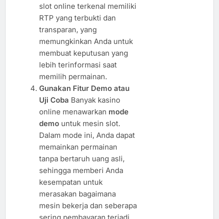
slot online terkenal memiliki
RTP yang terbukti dan
transparan, yang
memungkinkan Anda untuk
membuat keputusan yang
lebih terinformasi saat
memilih permainan.
Gunakan Fitur Demo atau
Uji Coba
Banyak kasino
online menawarkan
mode
demo
untuk mesin slot.
Dalam mode ini, Anda dapat
memainkan permainan
tanpa bertaruh uang asli,
sehingga memberi Anda
kesempatan untuk
merasakan bagaimana
mesin bekerja dan seberapa
sering pembayaran terjadi.