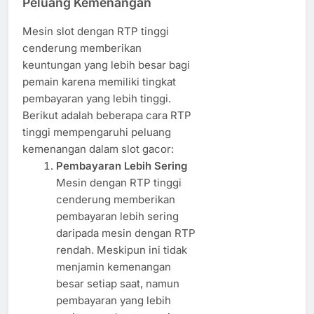
Peluang Kemenangan
Mesin slot dengan RTP tinggi
cenderung memberikan
keuntungan yang lebih besar bagi
pemain karena memiliki tingkat
pembayaran yang lebih tinggi.
Berikut adalah beberapa cara RTP
tinggi mempengaruhi peluang
kemenangan dalam slot gacor:
Pembayaran Lebih Sering
Mesin dengan RTP tinggi
cenderung memberikan
pembayaran lebih sering
daripada mesin dengan RTP
rendah. Meskipun ini tidak
menjamin kemenangan
besar setiap saat, namun
pembayaran yang lebih