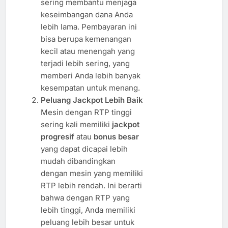
sering membantu menjaga
keseimbangan dana Anda
lebih lama. Pembayaran ini
bisa berupa kemenangan
kecil atau menengah yang
terjadi lebih sering, yang
memberi Anda lebih banyak
kesempatan untuk menang.
Peluang Jackpot Lebih Baik
Mesin dengan RTP tinggi
sering kali memiliki
jackpot
progresif
atau
bonus besar
yang dapat dicapai lebih
mudah dibandingkan
dengan mesin yang memiliki
RTP lebih rendah. Ini berarti
bahwa dengan RTP yang
lebih tinggi, Anda memiliki
peluang lebih besar untuk