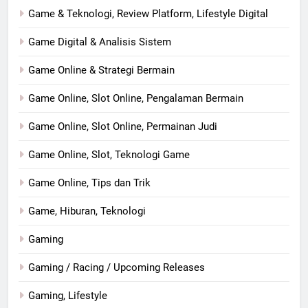
Game & Teknologi, Review Platform, Lifestyle Digital
Game Digital & Analisis Sistem
Game Online & Strategi Bermain
Game Online, Slot Online, Pengalaman Bermain
Game Online, Slot Online, Permainan Judi
Game Online, Slot, Teknologi Game
Game Online, Tips dan Trik
Game, Hiburan, Teknologi
Gaming
Gaming / Racing / Upcoming Releases
Gaming, Lifestyle