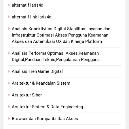
alternatif laris4d
alternatif link laris4d
Analisis Konektivitas Digital Stabilitas Layanan dan
Infrastruktur Optimasi Akses Pengguna Keamanan
Akses dan Autentikasi UX dan Kinerja Platform
Analisis Performa,Optimasi Akses,Keamanan
Digital,Panduan Teknis,Pengalaman Pengguna
Analisis Tren Game Digital
Arsitektur & Keandalan Sistem
Arsitektur Siber
Arsitektur Sistem & Data Engineering
Browser dan Kompatibilitas Akses