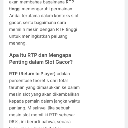
akan membahas bagaimana
RTP
tinggi
memengaruhi permainan
Anda, terutama dalam konteks slot
gacor, serta bagaimana cara
memilih mesin dengan RTP tinggi
untuk meningkatkan peluang
menang.
Apa Itu RTP dan Mengapa
Penting dalam Slot Gacor?
RTP (Return to Player)
adalah
persentase teoretis dari total
taruhan yang dimasukkan ke dalam
mesin slot yang akan dikembalikan
kepada pemain dalam jangka waktu
panjang. Misalnya, jika sebuah
mesin slot memiliki RTP sebesar
96%, ini berarti bahwa, secara