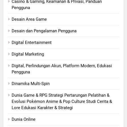
Casino & Gaming, Keamanan & Privasi, Panduan
Pengguna
Desain Area Game
Desain dan Pengalaman Pengguna
Digital Entertainment
Digital Marketing
Digital, Perlindungan Akun, Platform Modern, Edukasi
Pengguna
Dinamika Multi-Spin
Dunia Game & RPG Strategi Pertarungan Pelatihan &
Evolusi Pokémon Anime & Pop Culture Studi Cerita &
Lore Edukasi Karakter & Strategi
Dunia Online