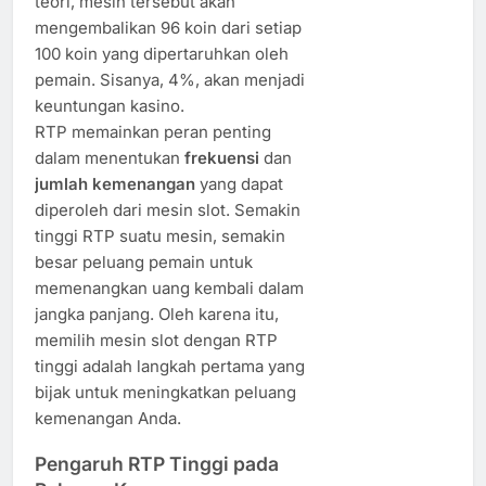
teori, mesin tersebut akan
mengembalikan 96 koin dari setiap
100 koin yang dipertaruhkan oleh
pemain. Sisanya, 4%, akan menjadi
keuntungan kasino.
RTP memainkan peran penting
dalam menentukan
frekuensi
dan
jumlah kemenangan
yang dapat
diperoleh dari mesin slot. Semakin
tinggi RTP suatu mesin, semakin
besar peluang pemain untuk
memenangkan uang kembali dalam
jangka panjang. Oleh karena itu,
memilih mesin slot dengan RTP
tinggi adalah langkah pertama yang
bijak untuk meningkatkan peluang
kemenangan Anda.
Pengaruh RTP Tinggi pada