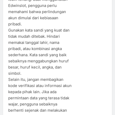
Edwinslot, pengguna perlu
memahami bahwa perlindungan
akun dimulai dari kebiasaan
pribadi.
Gunakan kata sandi yang kuat dan
tidak mudah ditebak. Hindari
memakai tanggal lahir, nama
pribadi, atau kombinasi angka
sederhana. Kata sandi yang baik
sebaiknya menggabungkan huruf
besar, huruf kecil, angka, dan
simbol.
Selain itu, jangan membagikan
kode verifikasi atau informasi akun
kepada pihak lain. Jika ada
permintaan data yang terasa tidak
wajar, pengguna sebaiknya
berhenti sejenak dan melakukan