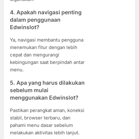
4. Apakah navigasi penting
dalam penggunaan
Edwinslot?
Ya, navigasi membantu pengguna
menemukan fitur dengan lebih
cepat dan mengurangi
kebingungan saat berpindah antar
menu.
5. Apa yang harus dilakukan
sebelum mulai
menggunakan Edwinslot?
Pastikan perangkat aman, koneksi
stabil, browser terbaru, dan
pahami menu dasar sebelum
melakukan aktivitas lebih lanjut.