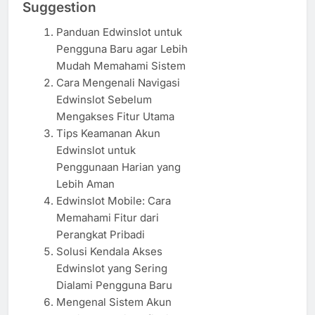
Suggestion
Panduan Edwinslot untuk
Pengguna Baru agar Lebih
Mudah Memahami Sistem
Cara Mengenali Navigasi
Edwinslot Sebelum
Mengakses Fitur Utama
Tips Keamanan Akun
Edwinslot untuk
Penggunaan Harian yang
Lebih Aman
Edwinslot Mobile: Cara
Memahami Fitur dari
Perangkat Pribadi
Solusi Kendala Akses
Edwinslot yang Sering
Dialami Pengguna Baru
Mengenal Sistem Akun