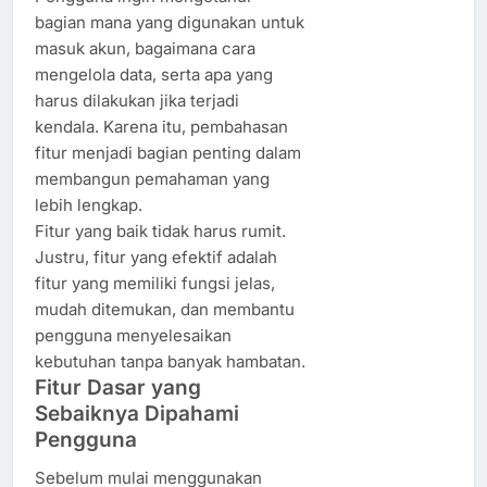
bagian mana yang digunakan untuk
masuk akun, bagaimana cara
mengelola data, serta apa yang
harus dilakukan jika terjadi
kendala. Karena itu, pembahasan
fitur menjadi bagian penting dalam
membangun pemahaman yang
lebih lengkap.
Fitur yang baik tidak harus rumit.
Justru, fitur yang efektif adalah
fitur yang memiliki fungsi jelas,
mudah ditemukan, dan membantu
pengguna menyelesaikan
kebutuhan tanpa banyak hambatan.
Fitur Dasar yang
Sebaiknya Dipahami
Pengguna
Sebelum mulai menggunakan