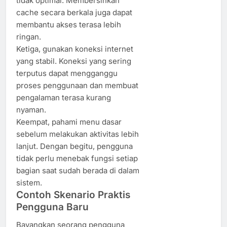
tidak optimal. Membersihkan
cache secara berkala juga dapat
membantu akses terasa lebih
ringan.
Ketiga, gunakan koneksi internet
yang stabil. Koneksi yang sering
terputus dapat mengganggu
proses penggunaan dan membuat
pengalaman terasa kurang
nyaman.
Keempat, pahami menu dasar
sebelum melakukan aktivitas lebih
lanjut. Dengan begitu, pengguna
tidak perlu menebak fungsi setiap
bagian saat sudah berada di dalam
sistem.
Contoh Skenario Praktis
Pengguna Baru
Bayangkan seorang pengguna