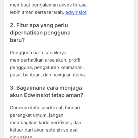
membuat pengalaman akses terasa
lebih aman serta terarah.
edwinslot
2. Fitur apa yang perlu
diperhatikan pengguna
baru?
Pengguna baru sebaiknya
memperhatikan area akun, profil
pengguna, pengaturan keamanan,
pusat bantuan, dan navigasi utama.
3. Bagaimana cara menjaga
akun Edwinslot tetap aman?
Gunakan kata sandi kuat, hindari
perangkat umum, jangan
membagikan kode verifikasi, dan
keluar dari akun setelah selesai
digunakan.