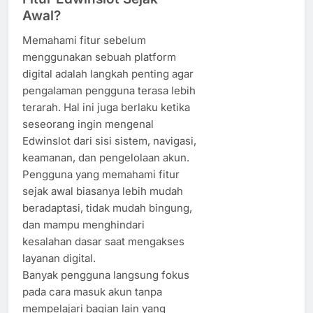
Awal?
Memahami fitur sebelum
menggunakan sebuah platform
digital adalah langkah penting agar
pengalaman pengguna terasa lebih
terarah. Hal ini juga berlaku ketika
seseorang ingin mengenal
Edwinslot dari sisi sistem, navigasi,
keamanan, dan pengelolaan akun.
Pengguna yang memahami fitur
sejak awal biasanya lebih mudah
beradaptasi, tidak mudah bingung,
dan mampu menghindari
kesalahan dasar saat mengakses
layanan digital.
Banyak pengguna langsung fokus
pada cara masuk akun tanpa
mempelajari bagian lain yang