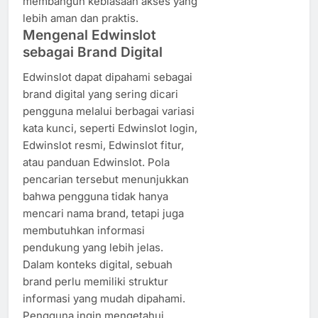
membangun kebiasaan akses yang
lebih aman dan praktis.
Mengenal Edwinslot
sebagai Brand Digital
Edwinslot dapat dipahami sebagai
brand digital yang sering dicari
pengguna melalui berbagai variasi
kata kunci, seperti Edwinslot login,
Edwinslot resmi, Edwinslot fitur,
atau panduan Edwinslot. Pola
pencarian tersebut menunjukkan
bahwa pengguna tidak hanya
mencari nama brand, tetapi juga
membutuhkan informasi
pendukung yang lebih jelas.
Dalam konteks digital, sebuah
brand perlu memiliki struktur
informasi yang mudah dipahami.
Pengguna ingin mengetahui