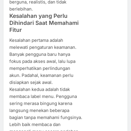
berguna, realistis, dan tidak
berlebihan.
Kesalahan yang Perlu
Dihindari Saat Memahami
Fitur
Kesalahan pertama adalah
melewati pengaturan keamanan.
Banyak pengguna baru hanya
fokus pada akses awal, lalu lupa
memperhatikan perlindungan
akun. Padahal, keamanan perlu
disiapkan sejak awal.
Kesalahan kedua adalah tidak
membaca label menu. Pengguna
sering merasa bingung karena
langsung menekan beberapa
bagian tanpa memahami fungsinya.
Lebih baik membaca dan