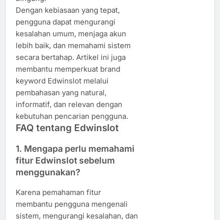
Dengan kebiasaan yang tepat,
pengguna dapat mengurangi
kesalahan umum, menjaga akun
lebih baik, dan memahami sistem
secara bertahap. Artikel ini juga
membantu memperkuat brand
keyword Edwinslot melalui
pembahasan yang natural,
informatif, dan relevan dengan
kebutuhan pencarian pengguna.
FAQ tentang Edwinslot
1. Mengapa perlu memahami
fitur Edwinslot sebelum
menggunakan?
Karena pemahaman fitur
membantu pengguna mengenali
sistem, mengurangi kesalahan, dan