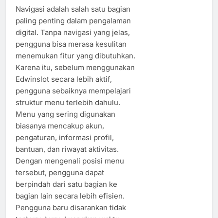
Navigasi adalah salah satu bagian
paling penting dalam pengalaman
digital. Tanpa navigasi yang jelas,
pengguna bisa merasa kesulitan
menemukan fitur yang dibutuhkan.
Karena itu, sebelum menggunakan
Edwinslot secara lebih aktif,
pengguna sebaiknya mempelajari
struktur menu terlebih dahulu.
Menu yang sering digunakan
biasanya mencakup akun,
pengaturan, informasi profil,
bantuan, dan riwayat aktivitas.
Dengan mengenali posisi menu
tersebut, pengguna dapat
berpindah dari satu bagian ke
bagian lain secara lebih efisien.
Pengguna baru disarankan tidak