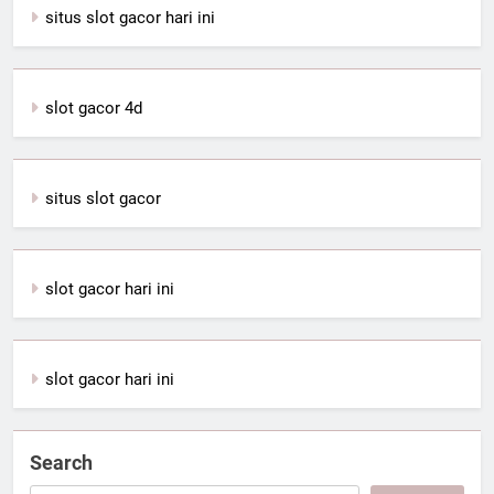
situs slot gacor hari ini
slot gacor 4d
situs slot gacor
slot gacor hari ini
slot gacor hari ini
Search