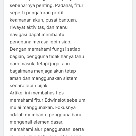
sebenarnya penting. Padahal, fitur
seperti pengaturan profil,
keamanan akun, pusat bantuan,
riwayat aktivitas, dan menu
navigasi dapat membantu
pengguna merasa lebih siap.
Dengan memahami fungsi setiap
bagian, pengguna tidak hanya tahu
cara masuk, tetapi juga tahu
bagaimana menjaga akun tetap
aman dan menggunakan sistem
secara lebih bijak.
Artikel ini membahas tips
memahami fitur Edwinslot sebelum
mulai menggunakan. Fokusnya
adalah membantu pengguna baru
mengenali elemen dasar,
memahami alur penggunaan, serta