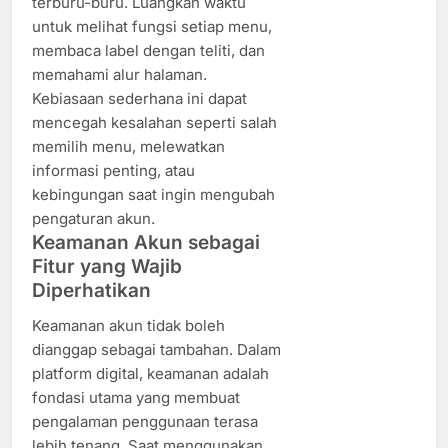
terburu-buru. Luangkan waktu
untuk melihat fungsi setiap menu,
membaca label dengan teliti, dan
memahami alur halaman.
Kebiasaan sederhana ini dapat
mencegah kesalahan seperti salah
memilih menu, melewatkan
informasi penting, atau
kebingungan saat ingin mengubah
pengaturan akun.
Keamanan Akun sebagai
Fitur yang Wajib
Diperhatikan
Keamanan akun tidak boleh
dianggap sebagai tambahan. Dalam
platform digital, keamanan adalah
fondasi utama yang membuat
pengalaman penggunaan terasa
lebih tenang. Saat menggunakan