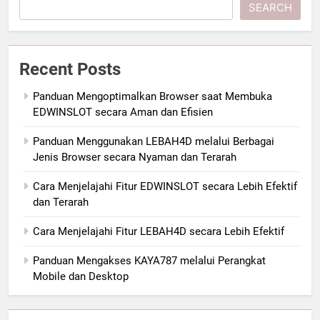
SEARCH
Recent Posts
Panduan Mengoptimalkan Browser saat Membuka
EDWINSLOT secara Aman dan Efisien
Panduan Menggunakan LEBAH4D melalui Berbagai
Jenis Browser secara Nyaman dan Terarah
Cara Menjelajahi Fitur EDWINSLOT secara Lebih Efektif
dan Terarah
Cara Menjelajahi Fitur LEBAH4D secara Lebih Efektif
Panduan Mengakses KAYA787 melalui Perangkat
Mobile dan Desktop