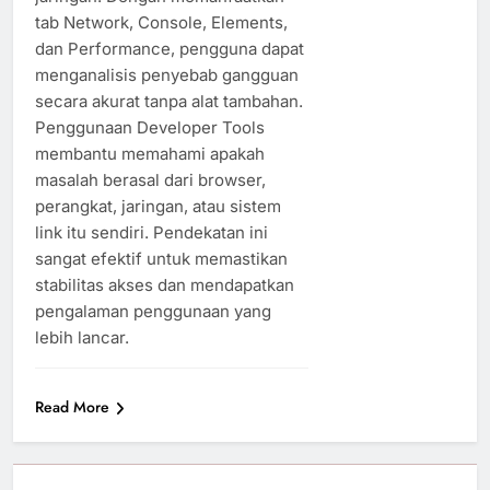
tab Network, Console, Elements,
dan Performance, pengguna dapat
menganalisis penyebab gangguan
secara akurat tanpa alat tambahan.
Penggunaan Developer Tools
membantu memahami apakah
masalah berasal dari browser,
perangkat, jaringan, atau sistem
link itu sendiri. Pendekatan ini
sangat efektif untuk memastikan
stabilitas akses dan mendapatkan
pengalaman penggunaan yang
lebih lancar.
Read More