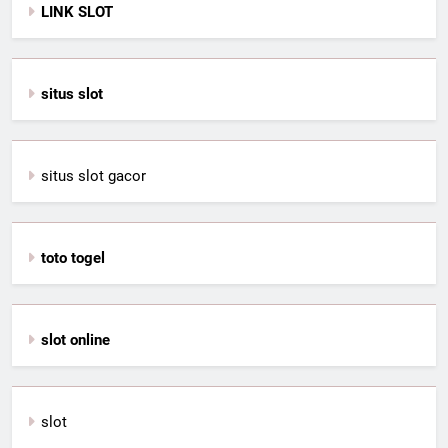
LINK SLOT
situs slot
situs slot gacor
toto togel
slot online
slot