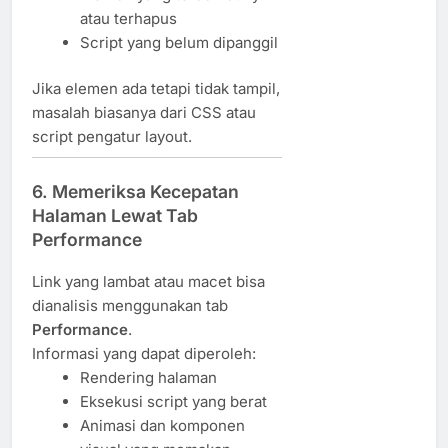
atau terhapus
Script yang belum dipanggil
Jika elemen ada tetapi tidak tampil,
masalah biasanya dari CSS atau
script pengatur layout.
6. Memeriksa Kecepatan
Halaman Lewat Tab
Performance
Link yang lambat atau macet bisa
dianalisis menggunakan tab
Performance
.
Informasi yang dapat diperoleh:
Rendering halaman
Eksekusi script yang berat
Animasi dan komponen