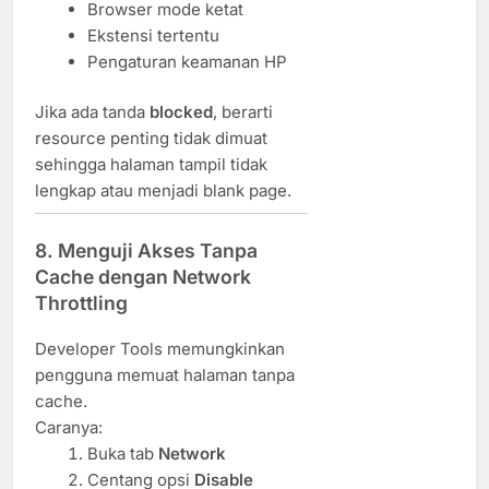
Browser mode ketat
Ekstensi tertentu
Pengaturan keamanan HP
Jika ada tanda
blocked
, berarti
resource penting tidak dimuat
sehingga halaman tampil tidak
lengkap atau menjadi blank page.
8. Menguji Akses Tanpa
Cache dengan Network
Throttling
Developer Tools memungkinkan
pengguna memuat halaman tanpa
cache.
Caranya:
Buka tab
Network
Centang opsi
Disable