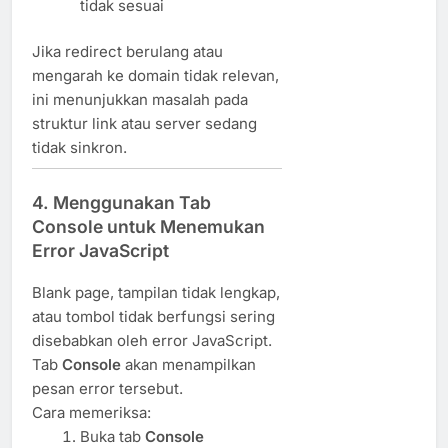
tidak sesuai
Jika redirect berulang atau
mengarah ke domain tidak relevan,
ini menunjukkan masalah pada
struktur link atau server sedang
tidak sinkron.
4. Menggunakan Tab
Console untuk Menemukan
Error JavaScript
Blank page, tampilan tidak lengkap,
atau tombol tidak berfungsi sering
disebabkan oleh error JavaScript.
Tab
Console
akan menampilkan
pesan error tersebut.
Cara memeriksa:
Buka tab
Console