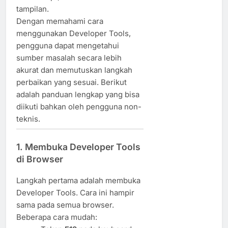
tampilan.
Dengan memahami cara
menggunakan Developer Tools,
pengguna dapat mengetahui
sumber masalah secara lebih
akurat dan memutuskan langkah
perbaikan yang sesuai. Berikut
adalah panduan lengkap yang bisa
diikuti bahkan oleh pengguna non-
teknis.
1. Membuka Developer Tools
di Browser
Langkah pertama adalah membuka
Developer Tools. Cara ini hampir
sama pada semua browser.
Beberapa cara mudah: