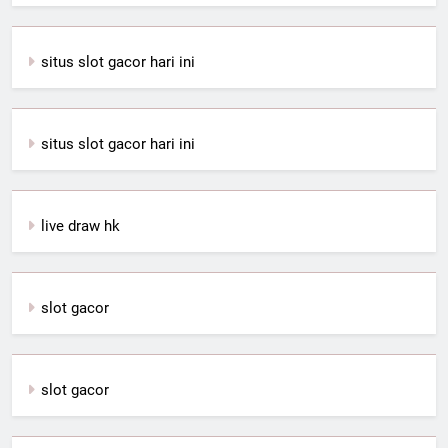
situs slot gacor hari ini
situs slot gacor hari ini
live draw hk
slot gacor
slot gacor