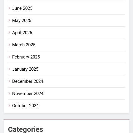
June 2025
May 2025
April 2025
March 2025
February 2025
January 2025
December 2024
November 2024
October 2024
Categories