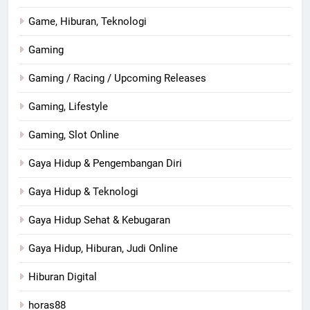
Game, Hiburan, Teknologi
Gaming
Gaming / Racing / Upcoming Releases
Gaming, Lifestyle
Gaming, Slot Online
Gaya Hidup & Pengembangan Diri
Gaya Hidup & Teknologi
Gaya Hidup Sehat & Kebugaran
Gaya Hidup, Hiburan, Judi Online
Hiburan Digital
horas88