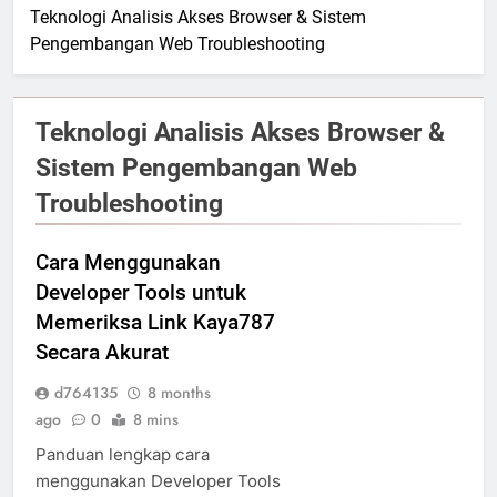
Teknologi Analisis Akses Browser & Sistem
Pengembangan Web Troubleshooting
Teknologi Analisis Akses Browser &
Sistem Pengembangan Web
Troubleshooting
Cara Menggunakan
Developer Tools untuk
Memeriksa Link Kaya787
Secara Akurat
d764135
8 months
ago
0
8 mins
Panduan lengkap cara
menggunakan Developer Tools