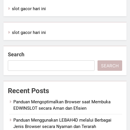
slot gacor hari ini
slot gacor hari ini
Search
SEARCH
Recent Posts
Panduan Mengoptimalkan Browser saat Membuka
EDWINSLOT secara Aman dan Efisien
Panduan Menggunakan LEBAH4D melalui Berbagai
Jenis Browser secara Nyaman dan Terarah