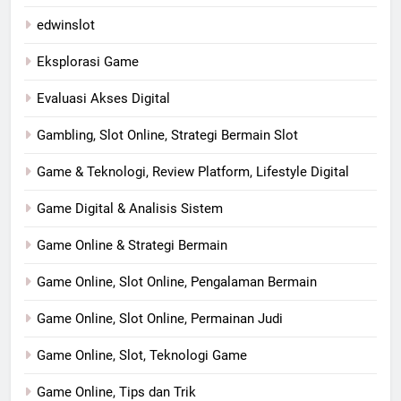
edwinslot
Eksplorasi Game
Evaluasi Akses Digital
Gambling, Slot Online, Strategi Bermain Slot
Game & Teknologi, Review Platform, Lifestyle Digital
Game Digital & Analisis Sistem
Game Online & Strategi Bermain
Game Online, Slot Online, Pengalaman Bermain
Game Online, Slot Online, Permainan Judi
Game Online, Slot, Teknologi Game
Game Online, Tips dan Trik