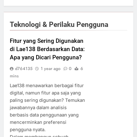
Teknologi & Perilaku Pengguna
Fitur yang Sering Digunakan
di Lae138 Berdasarkan Data:
Apa yang Dicari Pengguna?
d764135
1 year ago
0
6
mins
Lae138 menawarkan berbagai fitur
digital, namun fitur apa saja yang
paling sering digunakan? Temukan
jawabannya dalam analisis
berbasis data penggunaan yang
mencerminkan preferensi
pengguna nyata.
Dalam membangun sebuah