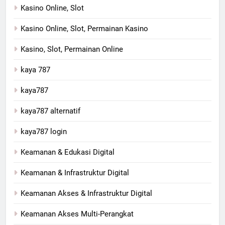
Kasino Online, Slot
Kasino Online, Slot, Permainan Kasino
Kasino, Slot, Permainan Online
kaya 787
kaya787
kaya787 alternatif
kaya787 login
Keamanan & Edukasi Digital
Keamanan & Infrastruktur Digital
Keamanan Akses & Infrastruktur Digital
Keamanan Akses Multi-Perangkat