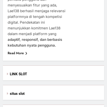
menyesuaikan fitur yang ada,
Lae138 berhasil menjaga relevansi
platformnya di tengah kompetisi
digital. Pendekatan ini
menunjukkan komitmen Lae138
dalam menjadi platform yang
adaptif, responsif, dan berbasis
kebutuhan nyata pengguna.
Read More
LINK SLOT
situs slot