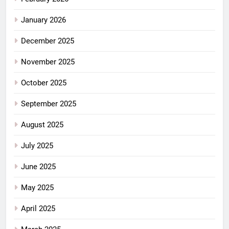
January 2026
December 2025
November 2025
October 2025
September 2025
August 2025
July 2025
June 2025
May 2025
April 2025