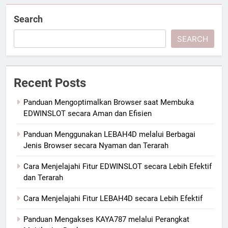
Search
SEARCH
Recent Posts
Panduan Mengoptimalkan Browser saat Membuka
EDWINSLOT secara Aman dan Efisien
Panduan Menggunakan LEBAH4D melalui Berbagai
Jenis Browser secara Nyaman dan Terarah
Cara Menjelajahi Fitur EDWINSLOT secara Lebih Efektif
dan Terarah
Cara Menjelajahi Fitur LEBAH4D secara Lebih Efektif
Panduan Mengakses KAYA787 melalui Perangkat