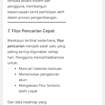
terbuka antara sistem dan
pengguna, membangun
kepercayaan serta partisipasi aktif
dalam proses pengembangan.
7.
Fitur Pencarian Cepat
Meskipun terlihat sederhana,
fitur
pencarian
menjadi salah satu yang
paling sering digunakan setiap
hari. Pengguna memanfaatkannya
untuk:
Mencari halaman bantuan
Menemukan pengaturan
akun
Mengakses fitur tertentu
lebih cepat
Dari data heatmap yang