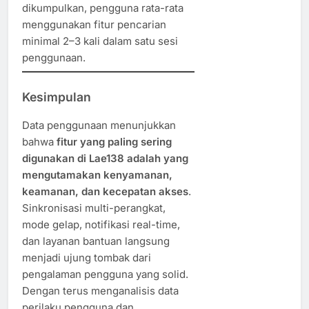
dikumpulkan, pengguna rata-rata
menggunakan fitur pencarian
minimal 2–3 kali dalam satu sesi
penggunaan.
Kesimpulan
Data penggunaan menunjukkan
bahwa
fitur yang paling sering
digunakan di Lae138 adalah yang
mengutamakan kenyamanan,
keamanan, dan kecepatan akses
.
Sinkronisasi multi-perangkat,
mode gelap, notifikasi real-time,
dan layanan bantuan langsung
menjadi ujung tombak dari
pengalaman pengguna yang solid.
Dengan terus menganalisis data
perilaku pengguna dan