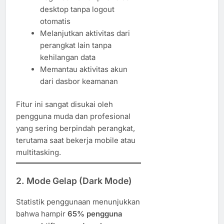
desktop tanpa logout
otomatis
Melanjutkan aktivitas dari
perangkat lain tanpa
kehilangan data
Memantau aktivitas akun
dari dasbor keamanan
Fitur ini sangat disukai oleh
pengguna muda dan profesional
yang sering berpindah perangkat,
terutama saat bekerja mobile atau
multitasking.
2.
Mode Gelap (Dark Mode)
Statistik penggunaan menunjukkan
bahwa hampir
65% pengguna