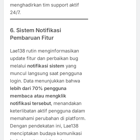
menghadirkan tim support aktif
24/7.
6.
Sistem Notifikasi
Pembaruan Fitur
Lae138 rutin menginformasikan
update fitur dan perbaikan bug
melalui
notifikasi sistem
yang
muncul langsung saat pengguna
login. Data menunjukkan bahwa
lebih dari 70% pengguna
membaca atau mengklik
notifikasi tersebut
, menandakan
keterlibatan aktif pengguna dalam
memahami perubahan di platform.
Dengan pendekatan ini, Lae138
menciptakan budaya komunikasi