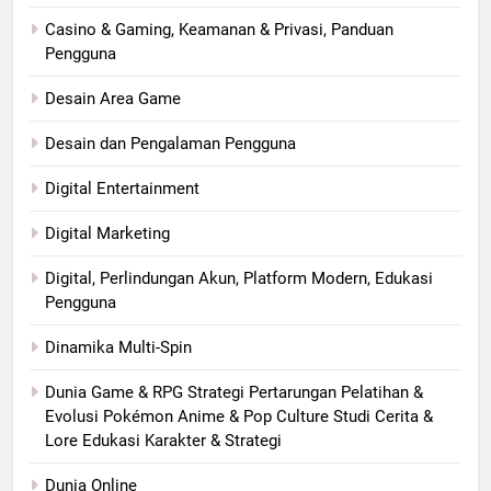
Casino & Gaming, Keamanan & Privasi, Panduan
Pengguna
Desain Area Game
Desain dan Pengalaman Pengguna
Digital Entertainment
Digital Marketing
Digital, Perlindungan Akun, Platform Modern, Edukasi
Pengguna
Dinamika Multi-Spin
Dunia Game & RPG Strategi Pertarungan Pelatihan &
Evolusi Pokémon Anime & Pop Culture Studi Cerita &
Lore Edukasi Karakter & Strategi
Dunia Online