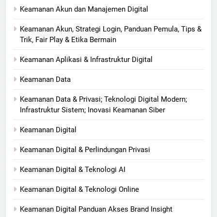
Keamanan Akun dan Manajemen Digital
Keamanan Akun, Strategi Login, Panduan Pemula, Tips &
Trik, Fair Play & Etika Bermain
Keamanan Aplikasi & Infrastruktur Digital
Keamanan Data
Keamanan Data & Privasi; Teknologi Digital Modern;
Infrastruktur Sistem; Inovasi Keamanan Siber
Keamanan Digital
Keamanan Digital & Perlindungan Privasi
Keamanan Digital & Teknologi AI
Keamanan Digital & Teknologi Online
Keamanan Digital Panduan Akses Brand Insight