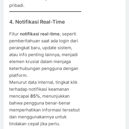
pribadi.
4.
Notifikasi Real-Time
Fitur
notifikasi real-time
, seperti
pemberitahuan saat ada login dari
perangkat baru, update sistem,
atau info penting lainnya, menjadi
elemen krusial dalam menjaga
keterhubungan pengguna dengan
platform.
Menurut data internal, tingkat klik
terhadap notifikasi keamanan
mencapai
85%
, menunjukkan
bahwa pengguna benar-benar
memperhatikan informasi tersebut
dan menggunakannya untuk
tindakan cepat jika perlu.