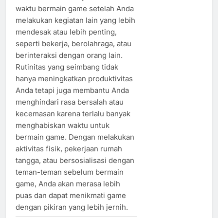
waktu bermain game setelah Anda
melakukan kegiatan lain yang lebih
mendesak atau lebih penting,
seperti bekerja, berolahraga, atau
berinteraksi dengan orang lain.
Rutinitas yang seimbang tidak
hanya meningkatkan produktivitas
Anda tetapi juga membantu Anda
menghindari rasa bersalah atau
kecemasan karena terlalu banyak
menghabiskan waktu untuk
bermain game. Dengan melakukan
aktivitas fisik, pekerjaan rumah
tangga, atau bersosialisasi dengan
teman-teman sebelum bermain
game, Anda akan merasa lebih
puas dan dapat menikmati game
dengan pikiran yang lebih jernih.