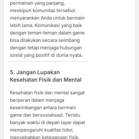
permainan yang panjang,
meskipun komunitas tersebut
menyarankan Anda untuk bermain
lebih lama. Komunikasi yang baik
dengan teman-teman dalam game
bisa dilakukan secara seimbang
dengan tetap menjaga hubungan
sosial yang positif di dunia nyata.
5. Jangan Lupakan
Kesehatan Fisik dan Mental
Kesehatan fisik dan mental sangat
berperan dalam menjaga
keseimbangan antara bermain
game dan bersosialisasi. Terlalu
banyak waktu di depan layar dapat
mempengaruhi kualitas tidur,
menyebabkan ketegangan fisik,