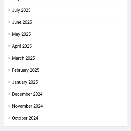
July 2025
June 2025
May 2025
April 2025
March 2025
February 2025
January 2025
December 2024
November 2024
October 2024