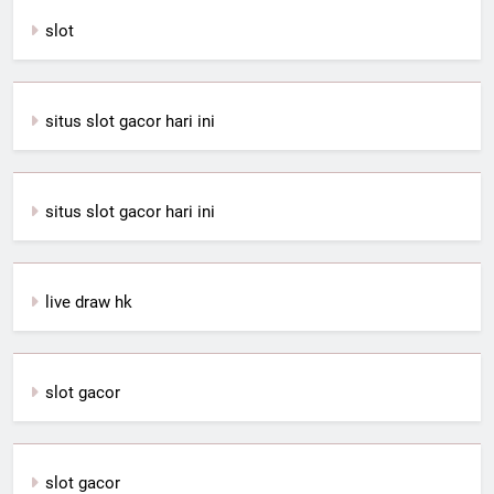
slot
situs slot gacor hari ini
situs slot gacor hari ini
live draw hk
slot gacor
slot gacor