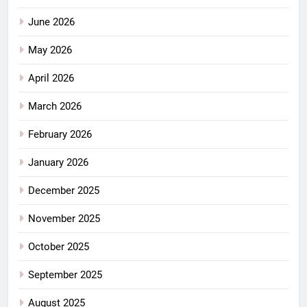
June 2026
May 2026
April 2026
March 2026
February 2026
January 2026
December 2025
November 2025
October 2025
September 2025
August 2025