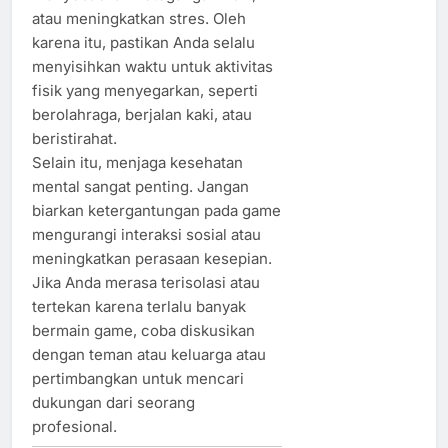
atau meningkatkan stres. Oleh
karena itu, pastikan Anda selalu
menyisihkan waktu untuk aktivitas
fisik yang menyegarkan, seperti
berolahraga, berjalan kaki, atau
beristirahat.
Selain itu, menjaga kesehatan
mental sangat penting. Jangan
biarkan ketergantungan pada game
mengurangi interaksi sosial atau
meningkatkan perasaan kesepian.
Jika Anda merasa terisolasi atau
tertekan karena terlalu banyak
bermain game, coba diskusikan
dengan teman atau keluarga atau
pertimbangkan untuk mencari
dukungan dari seorang
profesional.