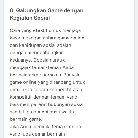
6. Gabungkan Game dengan
Kegiatan Sosial
Cara yang efektif untuk menjaga
keseimbangan antara game online
dan kehidupan sosial adalah
dengan menggabungkan
keduanya. Cobalah untuk
mengajak teman-teman Anda
bermain game bersama. Banyak
game online yang dirancang untuk
dimainkan secara kooperatif atau
kompetitif dengan teman, yang
bisa mempererat hubungan sosial
sambil tetap menikmati waktu
bermain game.
Jika Anda memiliki teman-teman
yang juga gemar bermain