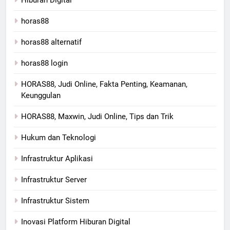
Hiburan Digital
horas88
horas88 alternatif
horas88 login
HORAS88, Judi Online, Fakta Penting, Keamanan,
Keunggulan
HORAS88, Maxwin, Judi Online, Tips dan Trik
Hukum dan Teknologi
Infrastruktur Aplikasi
Infrastruktur Server
Infrastruktur Sistem
Inovasi Platform Hiburan Digital