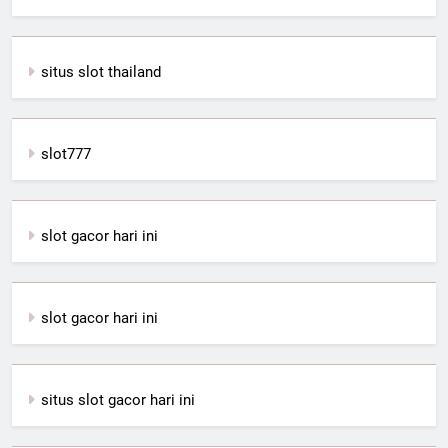
situs slot thailand
slot777
slot gacor hari ini
slot gacor hari ini
situs slot gacor hari ini