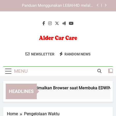
Skip
Terarah
Cara Menjelajahi Fitur EDWINSLOT secara Lebih
to
Efektif dan Terarah
content
Cara Menjelajahi Fitur LEBAH4D secara Lebih
Efektif
Panduan Mengoptimalkan Browser saat
Membuka EDWINSLOT secara Aman dan Efisien
Panduan Menggunakan LEBAH4D melalui
Berbagai Jenis Browser secara Nyaman dan
Alder Car Care
Terarah
Percayakan Perawatan Mobil Anda Pada
Cara Menjelajahi Fitur EDWINSLOT secara Lebih
NEWSLETTER
RANDOM NEWS
Efektif dan Terarah
Home
Alder Car Care Home. Layanan
Cara Menjelajahi Fitur LEBAH4D secara Lebih
Profesional Untuk Menjaga Performa
Efektif
MENU
Kendaraan.
nduan Mengoptimalkan Browser saat Membuka EDWINSLOT se
HEADLINES
Weeks Ago
Home
Pengelolaan Waktu