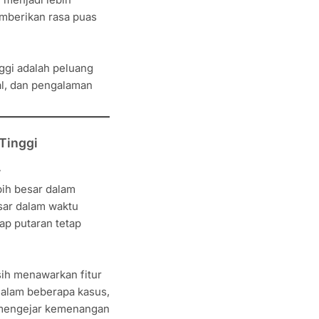
mberikan rasa puas
ggi adalah peluang
al, dan pengalaman
Tinggi
r
bih besar dalam
sar dalam waktu
iap putaran tetap
ih menawarkan fitur
Dalam beberapa kasus,
a mengejar kemenangan