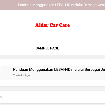
Panduan Menggunakan LEBAH4D melalui Berbagai Jeni
Cara Menjelajahi Fitur EDWIN
Cara Menjelaj
er Car Care Home
Panduan Mengoptimalkan Browser saat Membuka
n Perawatan Mobil Anda Pada Alder Car Care Home. Layanan P
Panduan Menggunakan LEBAH4D melalui Berbagai Jeni
SAMPLE PAGE
Cara Menjelajahi Fitur EDWIN
Cara Menjelaj
uan Menggunakan LEBAH4D melalui Berbagai Jenis Browser
ks Ago
ot