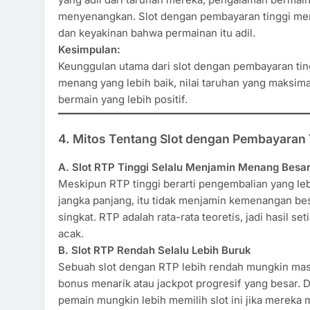
menyenangkan. Slot dengan pembayaran tinggi me
dan keyakinan bahwa permainan itu adil.
Kesimpulan:
Keunggulan utama dari slot dengan pembayaran tin
menang yang lebih baik, nilai taruhan yang maksim
bermain yang lebih positif.
4. Mitos Tentang Slot dengan Pembayaran 
A. Slot RTP Tinggi Selalu Menjamin Menang Besa
Meskipun RTP tinggi berarti pengembalian yang le
jangka panjang, itu tidak menjamin kemenangan be
singkat. RTP adalah rata-rata teoretis, jadi hasil set
acak.
B. Slot RTP Rendah Selalu Lebih Buruk
Sebuah slot dengan RTP lebih rendah mungkin mas
bonus menarik atau jackpot progresif yang besar. 
pemain mungkin lebih memilih slot ini jika merek