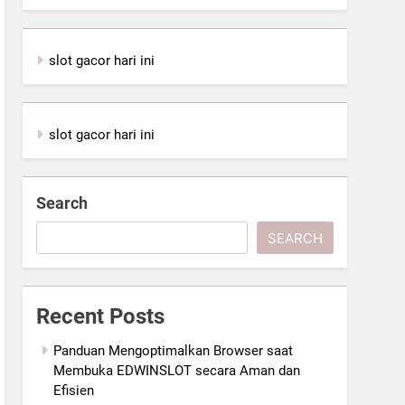
slot gacor hari ini
slot gacor hari ini
Search
SEARCH
Recent Posts
Panduan Mengoptimalkan Browser saat
Membuka EDWINSLOT secara Aman dan
Efisien