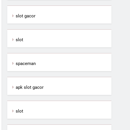
slot gacor
slot
spaceman
apk slot gacor
slot