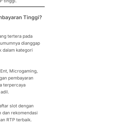
 tinggi.
mbayaran Tinggi?
ang tertera pada
% umumnya dianggap
k dalam kategori
tEnt, Microgaming,
engan pembayaran
a terpercaya
adil.
ftar slot dengan
an dan rekomendasi
an RTP terbaik.