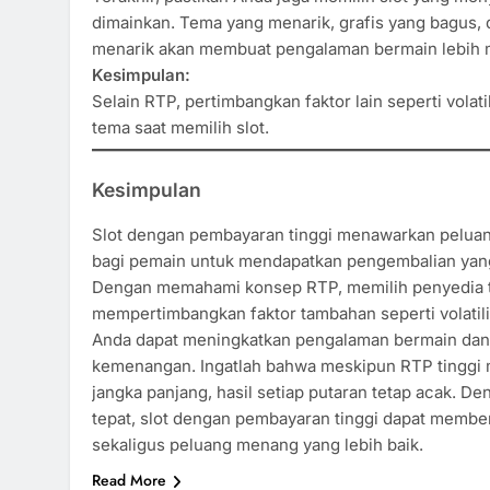
dimainkan. Tema yang menarik, grafis yang bagus, d
menarik akan membuat pengalaman bermain lebih 
Kesimpulan:
Selain RTP, pertimbangkan faktor lain seperti volatil
tema saat memilih slot.
Kesimpulan
Slot dengan pembayaran tinggi menawarkan peluang
bagi pemain untuk mendapatkan pengembalian ya
Dengan memahami konsep RTP, memilih penyedia t
mempertimbangkan faktor tambahan seperti volatilit
Anda dapat meningkatkan pengalaman bermain dan
kemenangan. Ingatlah bahwa meskipun RTP tinggi
jangka panjang, hasil setiap putaran tetap acak. 
tepat, slot dengan pembayaran tinggi dapat membe
sekaligus peluang menang yang lebih baik.
Read More