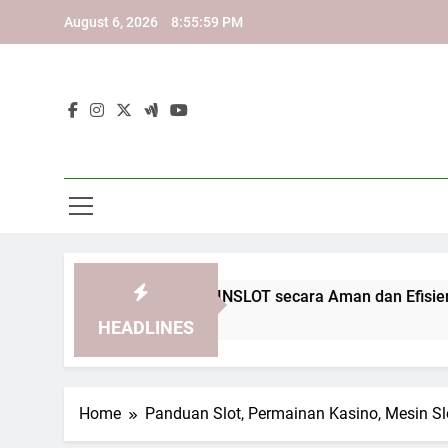
Skip
August 6, 2026
8:56:00 PM
to
content
Ald
Percayaka
at Membuka EDWINSLOT secara Aman dan Efisien
Pand
2 Wee
HEADLINES
Home
Panduan Slot, Permainan Kasino, Mesin Sl