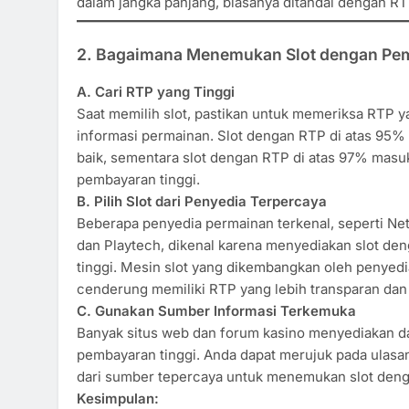
dalam jangka panjang, biasanya ditandai dengan RTP
2. Bagaimana Menemukan Slot dengan Pe
A. Cari RTP yang Tinggi
Saat memilih slot, pastikan untuk memeriksa RTP y
informasi permainan. Slot dengan RTP di atas 95
baik, sementara slot dengan RTP di atas 97% masu
pembayaran tinggi.
B. Pilih Slot dari Penyedia Terpercaya
Beberapa penyedia permainan terkenal, seperti Ne
dan Playtech, dikenal karena menyediakan slot d
tinggi. Mesin slot yang dikembangkan oleh penyedi
cenderung memiliki RTP yang lebih transparan dan 
C. Gunakan Sumber Informasi Terkemuka
Banyak situs web dan forum kasino menyediakan da
pembayaran tinggi. Anda dapat merujuk pada ulas
dari sumber tepercaya untuk menemukan slot deng
Kesimpulan: