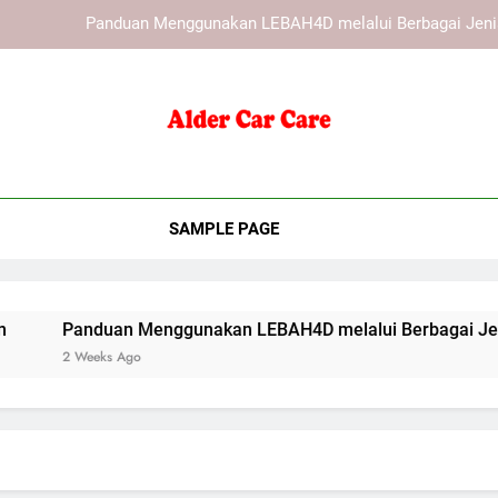
Panduan Menggunakan LEBAH4D melalui Berbagai Jeni
Cara Menjelajahi Fitur EDWIN
Cara Menjelaj
er Car Care Home
Panduan Mengoptimalkan Browser saat Membuka
n Perawatan Mobil Anda Pada Alder Car Care Home. Layanan P
Panduan Menggunakan LEBAH4D melalui Berbagai Jeni
SAMPLE PAGE
Cara Menjelajahi Fitur EDWIN
Cara Menjelaj
uan Menggunakan LEBAH4D melalui Berbagai Jenis Browser
ks Ago