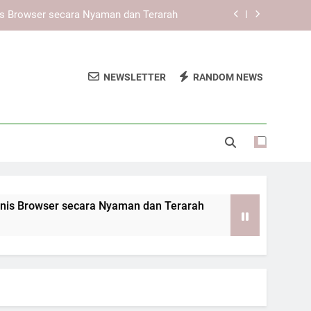
s Browser secara Nyaman dan Terarah
SLOT secara Lebih Efektif dan Terarah
ahi Fitur LEBAH4D secara Lebih Efektif
NEWSLETTER
RANDOM NEWS
 EDWINSLOT secara Aman dan Efisien
rofesional Untuk Menjaga Performa Kendaraan.
s Browser secara Nyaman dan Terarah
SLOT secara Lebih Efektif dan Terarah
ahi Fitur LEBAH4D secara Lebih Efektif
 secara Nyaman dan Terarah
Cara Menjelajahi Fitur ED
3 Weeks Ago