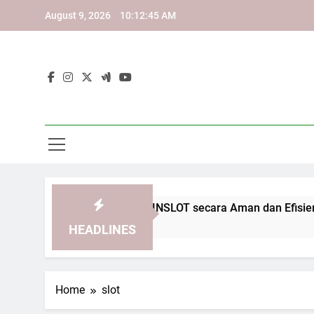
Skip
August 9, 2026
10:12:46 AM
to
content
Ald
Percayaka
at Membuka EDWINSLOT secara Aman dan Efisien
Pand
2 Wee
HEADLINES
Home
slot