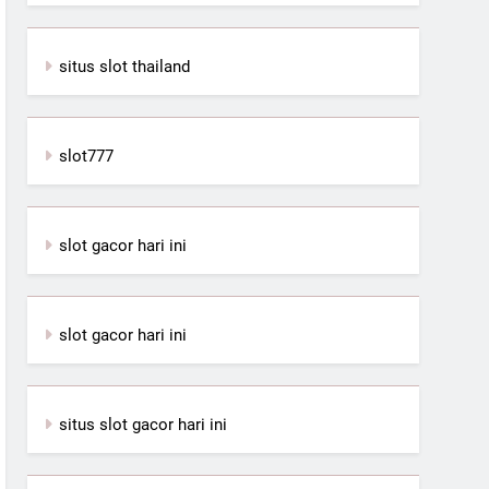
situs slot thailand
slot777
slot gacor hari ini
slot gacor hari ini
situs slot gacor hari ini