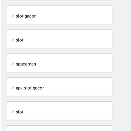
slot gacor
slot
spaceman
apk slot gacor
slot