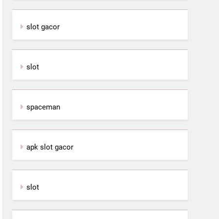
slot gacor
slot
spaceman
apk slot gacor
slot