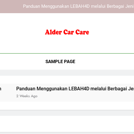
Panduan Menggunakan LEBAH4D melalui Berbagai Jeni
Cara Menjelajahi Fitur EDWIN
Cara Menjelaj
er Car Care Home
Panduan Mengoptimalkan Browser saat Membuka
n Perawatan Mobil Anda Pada Alder Car Care Home. Layanan P
Panduan Menggunakan LEBAH4D melalui Berbagai Jeni
SAMPLE PAGE
Cara Menjelajahi Fitur EDWIN
Cara Menjelaj
uan Menggunakan LEBAH4D melalui Berbagai Jenis Browser
ks Ago