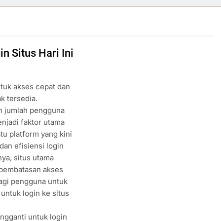
n Situs Hari Ini
ntuk akses cepat dan
ak tersedia.
n jumlah pengguna
enjadi faktor utama
tu platform yang kini
dan efisiensi login
nya, situs utama
 pembatasan akses
 bagi pengguna untuk
untuk login ke situs
ngganti untuk login