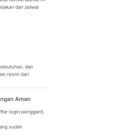
bijakan dan jadwal
i kebutuhan, dan
si resmi dari
dengan Aman
ar login pengganti,
yang sudah