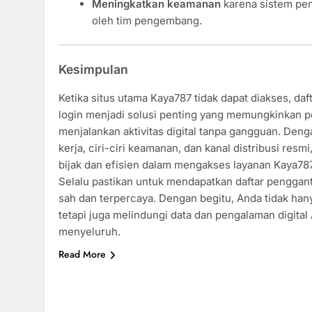
Meningkatkan keamanan
karena sistem pen
oleh tim pengembang.
Kesimpulan
Ketika situs utama Kaya787 tidak dapat diakses, daf
login menjadi solusi penting yang memungkinkan 
menjalankan aktivitas digital tanpa gangguan. De
kerja, ciri-ciri keamanan, dan kanal distribusi resm
bijak dan efisien dalam mengakses layanan Kaya787
Selalu pastikan untuk mendapatkan daftar penggant
sah dan terpercaya. Dengan begitu, Anda tidak han
tetapi juga melindungi data dan pengalaman digital
menyeluruh.
Read More