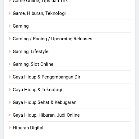
Game Online, Tips dan Trik
Game, Hiburan, Teknologi
Gaming
Gaming / Racing / Upcoming Releases
Gaming, Lifestyle
Gaming, Slot Online
Gaya Hidup & Pengembangan Diri
Gaya Hidup & Teknologi
Gaya Hidup Sehat & Kebugaran
Gaya Hidup, Hiburan, Judi Online
Hiburan Digital