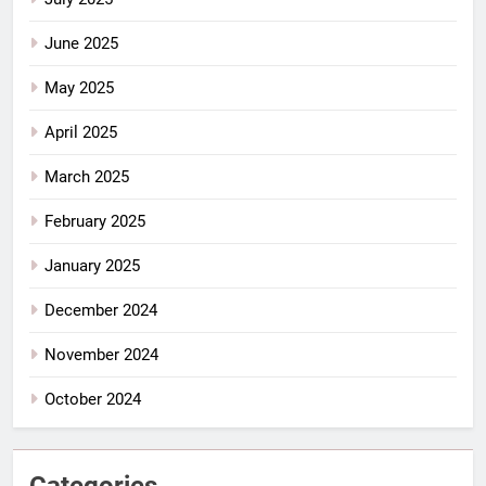
June 2025
May 2025
April 2025
March 2025
February 2025
January 2025
December 2024
November 2024
October 2024
Categories