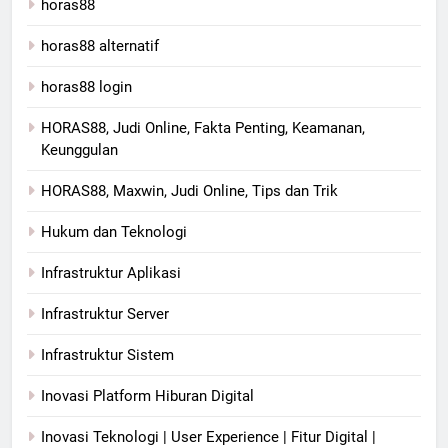
horas88
horas88 alternatif
horas88 login
HORAS88, Judi Online, Fakta Penting, Keamanan,
Keunggulan
HORAS88, Maxwin, Judi Online, Tips dan Trik
Hukum dan Teknologi
Infrastruktur Aplikasi
Infrastruktur Server
Infrastruktur Sistem
Inovasi Platform Hiburan Digital
Inovasi Teknologi | User Experience | Fitur Digital |