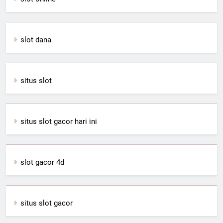
slot dana
situs slot
situs slot gacor hari ini
slot gacor 4d
situs slot gacor