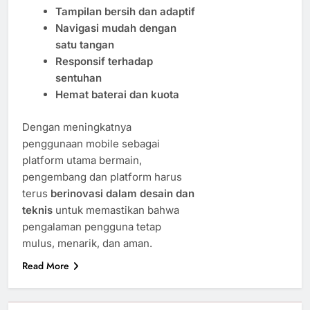
Tampilan bersih dan adaptif
Navigasi mudah dengan
satu tangan
Responsif terhadap
sentuhan
Hemat baterai dan kuota
Dengan meningkatnya
penggunaan mobile sebagai
platform utama bermain,
pengembang dan platform harus
terus
berinovasi dalam desain dan
teknis
untuk memastikan bahwa
pengalaman pengguna tetap
mulus, menarik, dan aman.
Read More