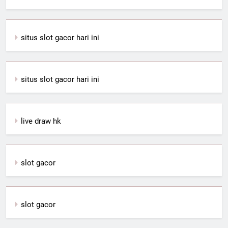
situs slot gacor hari ini
situs slot gacor hari ini
live draw hk
slot gacor
slot gacor