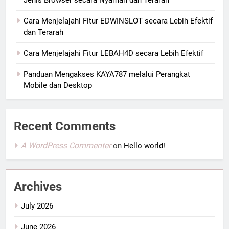
Cara Menjelajahi Fitur EDWINSLOT secara Lebih Efektif
dan Terarah
Cara Menjelajahi Fitur LEBAH4D secara Lebih Efektif
Panduan Mengakses KAYA787 melalui Perangkat
Mobile dan Desktop
Recent Comments
A WordPress Commenter
on
Hello world!
Archives
July 2026
June 2026