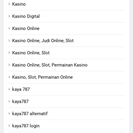
Kasino
Kasino Digital
Kasino Online
Kasino Online, Judi Online, Slot
Kasino Online, Slot
Kasino Online, Slot, Permainan Kasino
Kasino, Slot, Permainan Online
kaya 787
kaya787
kaya787 alternatif
kaya787 login