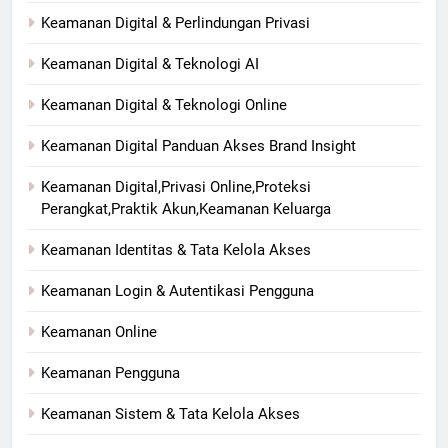
Keamanan Digital & Perlindungan Privasi
Keamanan Digital & Teknologi AI
Keamanan Digital & Teknologi Online
Keamanan Digital Panduan Akses Brand Insight
Keamanan Digital,Privasi Online,Proteksi
Perangkat,Praktik Akun,Keamanan Keluarga
Keamanan Identitas & Tata Kelola Akses
Keamanan Login & Autentikasi Pengguna
Keamanan Online
Keamanan Pengguna
Keamanan Sistem & Tata Kelola Akses