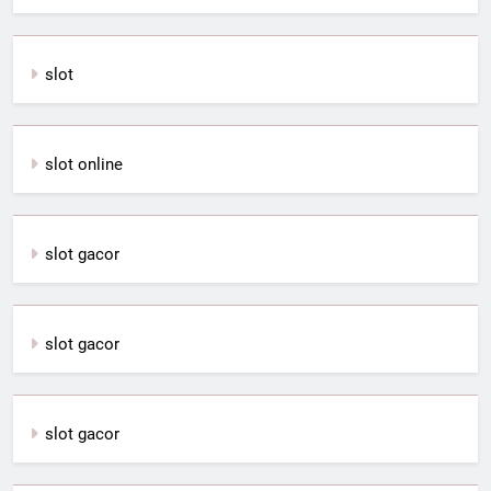
slot
slot online
slot gacor
slot gacor
slot gacor