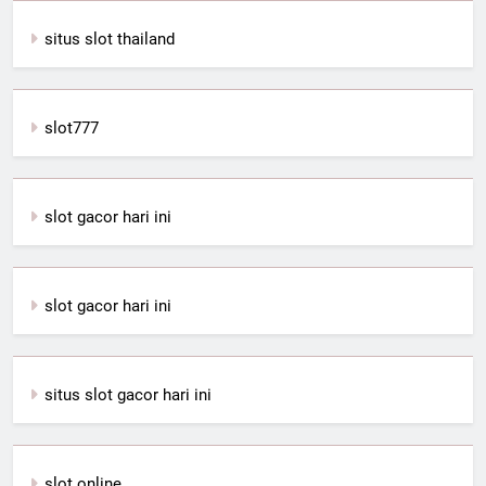
situs slot thailand
slot777
slot gacor hari ini
slot gacor hari ini
situs slot gacor hari ini
slot online