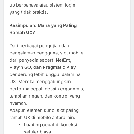
up berbahaya atau sistem login
yang tidak praktis.
Kesimpulan: Mana yang Paling
Ramah UX?
Dari berbagai pengujian dan
pengalaman pengguna, slot mobile
dari penyedia seperti
NetEnt,
Play’n GO, dan Pragmatic Play
cenderung lebih unggul dalam hal
UX. Mereka menggabungkan
performa cepat, desain ergonomis,
tampilan ringan, dan kontrol yang
nyaman.
Adapun elemen kunci slot paling
ramah UX di mobile antara lain:
Loading cepat
di koneksi
seluler biasa