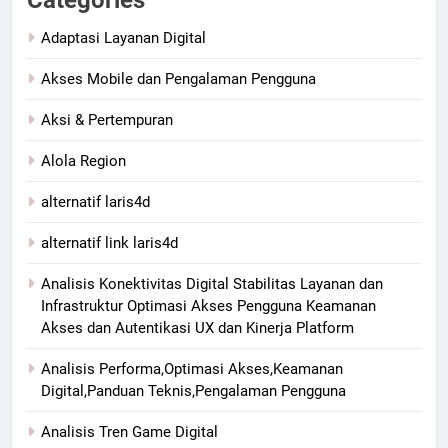
Adaptasi Layanan Digital
Akses Mobile dan Pengalaman Pengguna
Aksi & Pertempuran
Alola Region
alternatif laris4d
alternatif link laris4d
Analisis Konektivitas Digital Stabilitas Layanan dan
Infrastruktur Optimasi Akses Pengguna Keamanan
Akses dan Autentikasi UX dan Kinerja Platform
Analisis Performa,Optimasi Akses,Keamanan
Digital,Panduan Teknis,Pengalaman Pengguna
Analisis Tren Game Digital