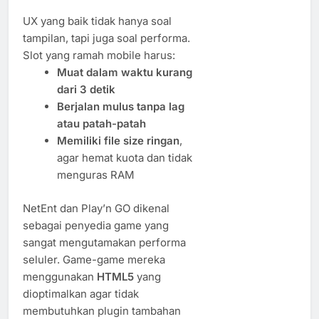
UX yang baik tidak hanya soal
tampilan, tapi juga soal performa.
Slot yang ramah mobile harus:
Muat dalam waktu kurang
dari 3 detik
Berjalan mulus tanpa lag
atau patah-patah
Memiliki file size ringan
,
agar hemat kuota dan tidak
menguras RAM
NetEnt dan Play’n GO dikenal
sebagai penyedia game yang
sangat mengutamakan performa
seluler. Game-game mereka
menggunakan
HTML5
yang
dioptimalkan agar tidak
membutuhkan plugin tambahan