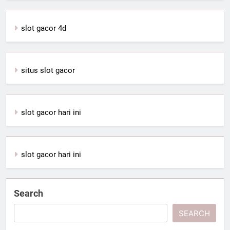
slot gacor 4d
situs slot gacor
slot gacor hari ini
slot gacor hari ini
Search
SEARCH