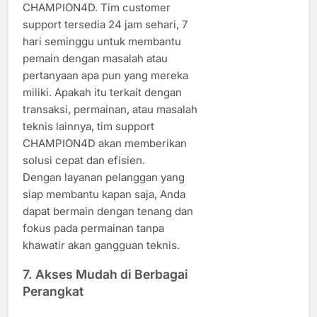
CHAMPION4D. Tim customer
support tersedia 24 jam sehari, 7
hari seminggu untuk membantu
pemain dengan masalah atau
pertanyaan apa pun yang mereka
miliki. Apakah itu terkait dengan
transaksi, permainan, atau masalah
teknis lainnya, tim support
CHAMPION4D akan memberikan
solusi cepat dan efisien.
Dengan layanan pelanggan yang
siap membantu kapan saja, Anda
dapat bermain dengan tenang dan
fokus pada permainan tanpa
khawatir akan gangguan teknis.
7.
Akses Mudah di Berbagai
Perangkat