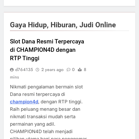
Gaya Hidup, Hiburan, Judi Online
Slot Dana Resmi Terpercaya
di CHAMPION4D dengan
RTP Tinggi
d764135
2 years ago
0
8
mins
Nikmati pengalaman bermain slot
Dana resmi terpercaya di
champion4d
, dengan RTP tinggi.
Raih peluang menang besar dan
nikmati transaksi mudah serta
permainan yang adil.
CHAMPION4D telah menjadi
pilihan utama bagi para penggemar