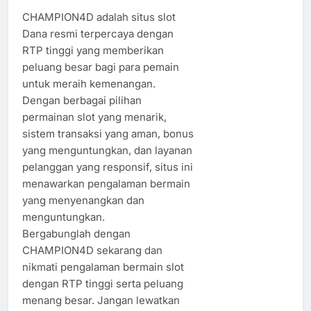
CHAMPION4D adalah situs slot
Dana resmi terpercaya dengan
RTP tinggi yang memberikan
peluang besar bagi para pemain
untuk meraih kemenangan.
Dengan berbagai pilihan
permainan slot yang menarik,
sistem transaksi yang aman, bonus
yang menguntungkan, dan layanan
pelanggan yang responsif, situs ini
menawarkan pengalaman bermain
yang menyenangkan dan
menguntungkan.
Bergabunglah dengan
CHAMPION4D sekarang dan
nikmati pengalaman bermain slot
dengan RTP tinggi serta peluang
menang besar. Jangan lewatkan