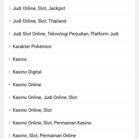
Judi Online, Slot, Jackpot
Judi Online, Slot, Thailand
Judi Slot Online, Teknologi Perjudian, Platform Judi
Karakter Pokémon
Kasino
Kasino Digital
Kasino Online
Kasino Online, Judi Online, Slot
Kasino Online, Slot
Kasino Online, Slot, Permainan Kasino
Kasino, Slot, Permainan Online