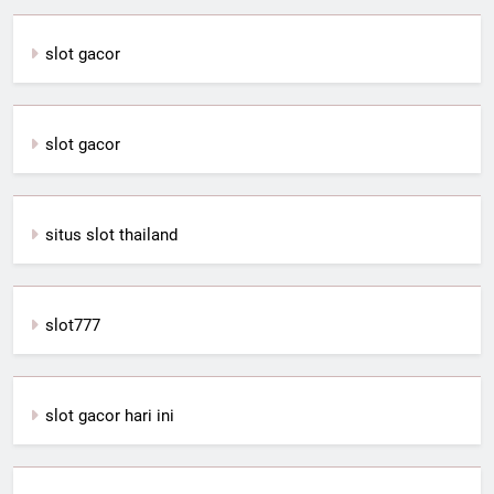
slot gacor
slot gacor
situs slot thailand
slot777
slot gacor hari ini