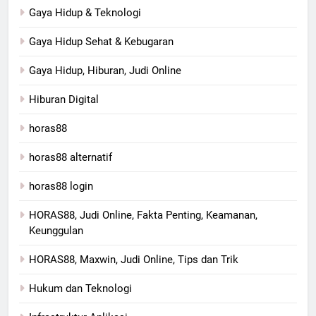
Gaya Hidup & Teknologi
Gaya Hidup Sehat & Kebugaran
Gaya Hidup, Hiburan, Judi Online
Hiburan Digital
horas88
horas88 alternatif
horas88 login
HORAS88, Judi Online, Fakta Penting, Keamanan,
Keunggulan
HORAS88, Maxwin, Judi Online, Tips dan Trik
Hukum dan Teknologi