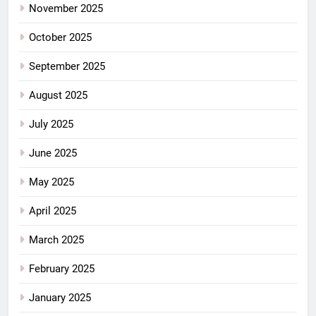
November 2025
October 2025
September 2025
August 2025
July 2025
June 2025
May 2025
April 2025
March 2025
February 2025
January 2025