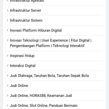
Infrastruktur Aplikasi
Infrastruktur Server
Infrastruktur Sistem
Inovasi Platform Hiburan Digital
Inovasi Teknologi | User Experience | Fitur Digital |
Pengembangan Platform | Teknologi Interaktif
Inspirasi Hidup
Interaksi Digital
Judi Olahraga, Taruhan Bola, Taruhan Sepak Bola
Judi Online
Judi Online, HORAS88, Keamanan Judi
Judi Online, Slot Online, Panduan Bermain