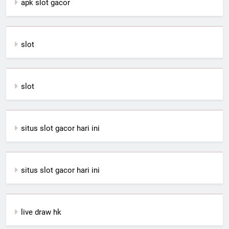
apk slot gacor
slot
slot
situs slot gacor hari ini
situs slot gacor hari ini
live draw hk