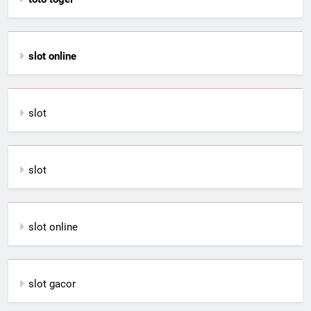
slot online
slot
slot
slot online
slot gacor