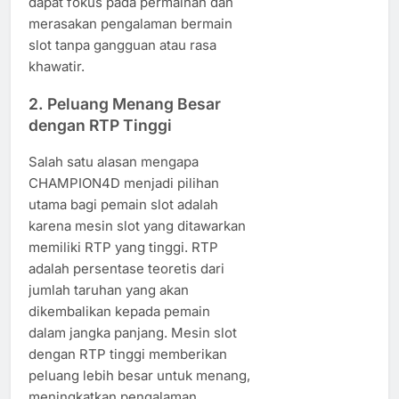
dapat fokus pada permainan dan
merasakan pengalaman bermain
slot tanpa gangguan atau rasa
khawatir.
2.
Peluang Menang Besar
dengan RTP Tinggi
Salah satu alasan mengapa
CHAMPION4D menjadi pilihan
utama bagi pemain slot adalah
karena mesin slot yang ditawarkan
memiliki RTP yang tinggi. RTP
adalah persentase teoretis dari
jumlah taruhan yang akan
dikembalikan kepada pemain
dalam jangka panjang. Mesin slot
dengan RTP tinggi memberikan
peluang lebih besar untuk menang,
meningkatkan pengalaman