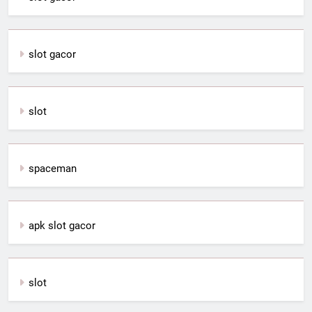
slot gacor
slot
spaceman
apk slot gacor
slot