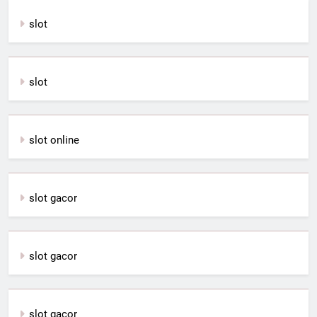
slot
slot
slot online
slot gacor
slot gacor
slot gacor