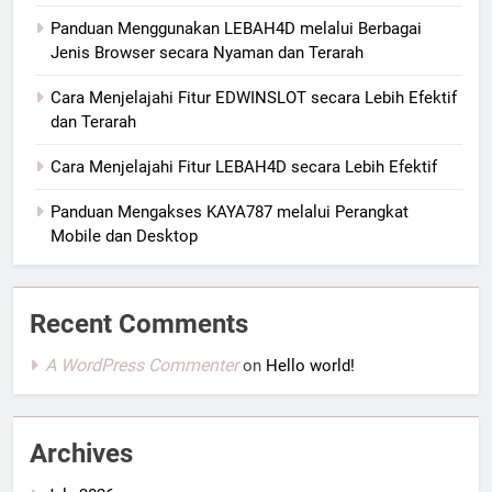
Panduan Menggunakan LEBAH4D melalui Berbagai
Jenis Browser secara Nyaman dan Terarah
Cara Menjelajahi Fitur EDWINSLOT secara Lebih Efektif
dan Terarah
Cara Menjelajahi Fitur LEBAH4D secara Lebih Efektif
Panduan Mengakses KAYA787 melalui Perangkat
Mobile dan Desktop
Recent Comments
A WordPress Commenter
on
Hello world!
Archives