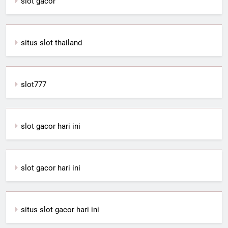
slot gacor
situs slot thailand
slot777
slot gacor hari ini
slot gacor hari ini
situs slot gacor hari ini