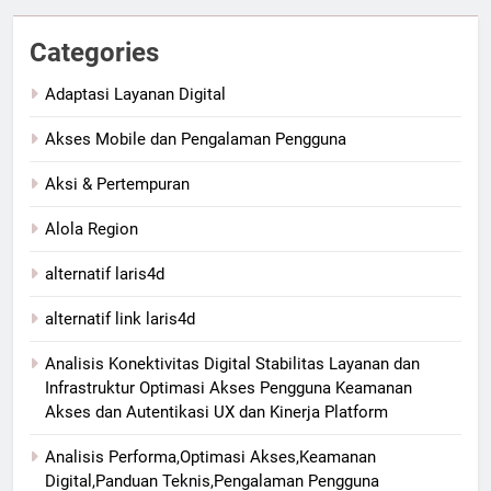
Categories
Adaptasi Layanan Digital
Akses Mobile dan Pengalaman Pengguna
Aksi & Pertempuran
Alola Region
alternatif laris4d
alternatif link laris4d
Analisis Konektivitas Digital Stabilitas Layanan dan
Infrastruktur Optimasi Akses Pengguna Keamanan
Akses dan Autentikasi UX dan Kinerja Platform
Analisis Performa,Optimasi Akses,Keamanan
Digital,Panduan Teknis,Pengalaman Pengguna