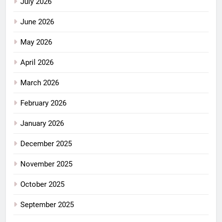
July 2026
June 2026
May 2026
April 2026
March 2026
February 2026
January 2026
December 2025
November 2025
October 2025
September 2025