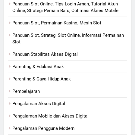
Panduan Slot Online, Tips Login Aman, Tutorial Akun
Online, Strategi Pemain Baru, Optimasi Akses Mobile
Panduan Slot, Permainan Kasino, Mesin Slot
Panduan Slot, Strategi Slot Online, Informasi Permainan
Slot
Panduan Stabilitas Akses Digital
Parenting & Edukasi Anak
Parenting & Gaya Hidup Anak
Pembelajaran
Pengalaman Akses Digital
Pengalaman Mobile dan Akses Digital
Pengalaman Pengguna Modern