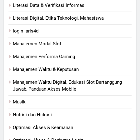
Literasi Data & Verifikasi Informasi
Literasi Digital, Etika Teknologi, Mahasiswa
login laris4d
Manajemen Modal Slot
Manajemen Performa Gaming
Manajemen Waktu & Keputusan
Manajemen Waktu Digital, Edukasi Slot Bertanggung
Jawab, Panduan Akses Mobile
Musik
Nutrisi dan Hidrasi
Optimasi Akses & Keamanan