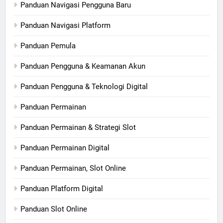
Panduan Navigasi Pengguna Baru
Panduan Navigasi Platform
Panduan Pemula
Panduan Pengguna & Keamanan Akun
Panduan Pengguna & Teknologi Digital
Panduan Permainan
Panduan Permainan & Strategi Slot
Panduan Permainan Digital
Panduan Permainan, Slot Online
Panduan Platform Digital
Panduan Slot Online