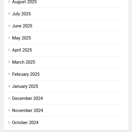
August 2025
July 2025
June 2025
May 2025
April 2025
March 2025
February 2025
January 2025
December 2024
November 2024
October 2024