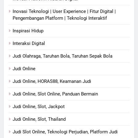
Inovasi Teknologi | User Experience | Fitur Digital |
Pengembangan Platform | Teknologi Interaktif
Inspirasi Hidup
Interaksi Digital
Judi Olahraga, Taruhan Bola, Taruhan Sepak Bola
Judi Online
Judi Online, HORAS88, Keamanan Judi
Judi Online, Slot Online, Panduan Bermain
Judi Online, Slot, Jackpot
Judi Online, Slot, Thailand
Judi Slot Online, Teknologi Perjudian, Platform Judi