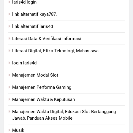
laris4d login
link alternatif kaya787,
link alternatif laris4d
Literasi Data & Verifikasi Informasi
Literasi Digital, Etika Teknologi, Mahasiswa
login laris4d
Manajemen Modal Slot
Manajemen Performa Gaming
Manajemen Waktu & Keputusan
Manajemen Waktu Digital, Edukasi Slot Bertanggung
Jawab, Panduan Akses Mobile
Musik