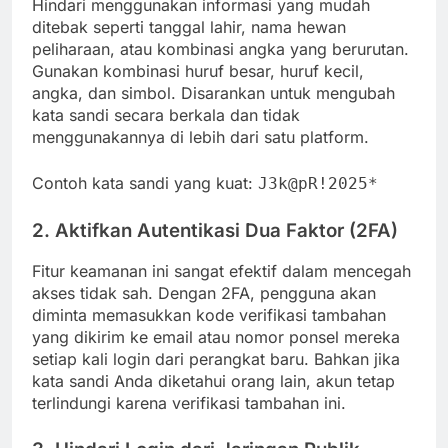
Hindari menggunakan informasi yang mudah
ditebak seperti tanggal lahir, nama hewan
peliharaan, atau kombinasi angka yang berurutan.
Gunakan kombinasi huruf besar, huruf kecil,
angka, dan simbol. Disarankan untuk mengubah
kata sandi secara berkala dan tidak
menggunakannya di lebih dari satu platform.
Contoh kata sandi yang kuat:
J3k@pR!2025*
2.
Aktifkan Autentikasi Dua Faktor (2FA)
Fitur keamanan ini sangat efektif dalam mencegah
akses tidak sah. Dengan 2FA, pengguna akan
diminta memasukkan kode verifikasi tambahan
yang dikirim ke email atau nomor ponsel mereka
setiap kali login dari perangkat baru. Bahkan jika
kata sandi Anda diketahui orang lain, akun tetap
terlindungi karena verifikasi tambahan ini.