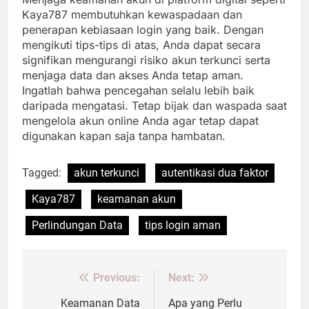
Kaya787 membutuhkan kewaspadaan dan
penerapan kebiasaan login yang baik. Dengan
mengikuti tips-tips di atas, Anda dapat secara
signifikan mengurangi risiko akun terkunci serta
menjaga data dan akses Anda tetap aman.
Ingatlah bahwa pencegahan selalu lebih baik
daripada mengatasi. Tetap bijak dan waspada saat
mengelola akun online Anda agar tetap dapat
digunakan kapan saja tanpa hambatan.
Tagged:
akun terkunci
autentikasi dua faktor
Kaya787
keamanan akun
Perlindungan Data
tips login aman
Previous:
Next:
Post
navigation
Keamanan Data
Apa yang Perlu