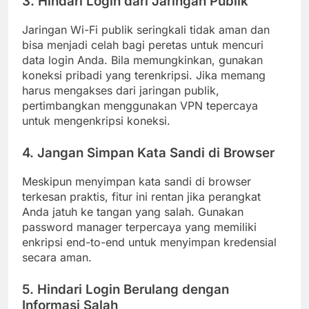
3.
Hindari Login dari Jaringan Publik
Jaringan Wi-Fi publik seringkali tidak aman dan
bisa menjadi celah bagi peretas untuk mencuri
data login Anda. Bila memungkinkan, gunakan
koneksi pribadi yang terenkripsi. Jika memang
harus mengakses dari jaringan publik,
pertimbangkan menggunakan VPN tepercaya
untuk mengenkripsi koneksi.
4.
Jangan Simpan Kata Sandi di Browser
Meskipun menyimpan kata sandi di browser
terkesan praktis, fitur ini rentan jika perangkat
Anda jatuh ke tangan yang salah. Gunakan
password manager terpercaya yang memiliki
enkripsi end-to-end untuk menyimpan kredensial
secara aman.
5.
Hindari Login Berulang dengan
Informasi Salah