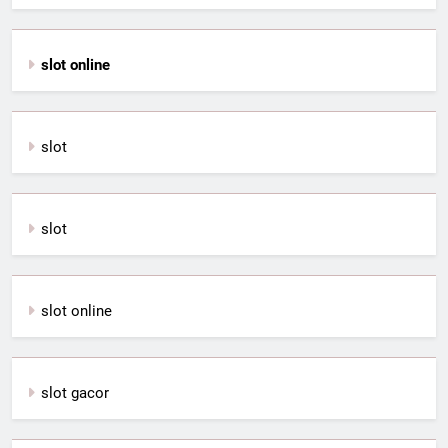
slot online
slot
slot
slot online
slot gacor