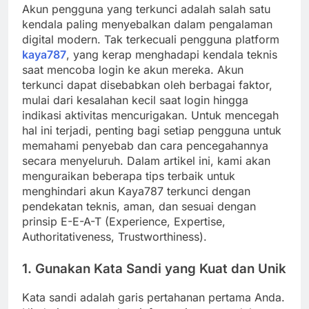
Akun pengguna yang terkunci adalah salah satu
kendala paling menyebalkan dalam pengalaman
digital modern. Tak terkecuali pengguna platform
kaya787
, yang kerap menghadapi kendala teknis
saat mencoba login ke akun mereka. Akun
terkunci dapat disebabkan oleh berbagai faktor,
mulai dari kesalahan kecil saat login hingga
indikasi aktivitas mencurigakan. Untuk mencegah
hal ini terjadi, penting bagi setiap pengguna untuk
memahami penyebab dan cara pencegahannya
secara menyeluruh. Dalam artikel ini, kami akan
menguraikan beberapa tips terbaik untuk
menghindari akun Kaya787 terkunci dengan
pendekatan teknis, aman, dan sesuai dengan
prinsip E-E-A-T (Experience, Expertise,
Authoritativeness, Trustworthiness).
1.
Gunakan Kata Sandi yang Kuat dan Unik
Kata sandi adalah garis pertahanan pertama Anda.