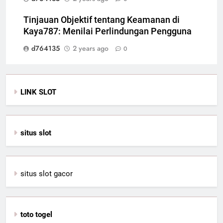
Tinjauan Objektif tentang Keamanan di
Kaya787: Menilai Perlindungan Pengguna
d764135
2 years ago
0
LINK SLOT
situs slot
situs slot gacor
toto togel