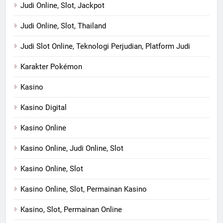
Judi Online, Slot, Jackpot
Judi Online, Slot, Thailand
Judi Slot Online, Teknologi Perjudian, Platform Judi
Karakter Pokémon
Kasino
Kasino Digital
Kasino Online
Kasino Online, Judi Online, Slot
Kasino Online, Slot
Kasino Online, Slot, Permainan Kasino
Kasino, Slot, Permainan Online