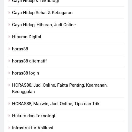
Gaya Hidup & Teknologi
Gaya Hidup Sehat & Kebugaran
Gaya Hidup, Hiburan, Judi Online
Hiburan Digital
horas88
horas88 alternatif
horas88 login
HORAS88, Judi Online, Fakta Penting, Keamanan,
Keunggulan
HORAS88, Maxwin, Judi Online, Tips dan Trik
Hukum dan Teknologi
Infrastruktur Aplikasi