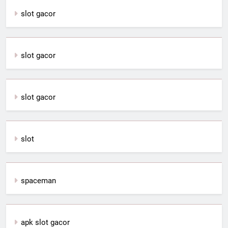
slot gacor
slot gacor
slot gacor
slot
spaceman
apk slot gacor