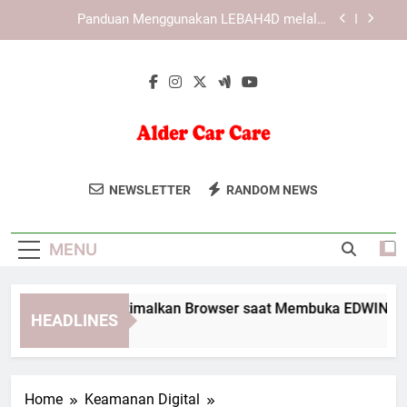
Skip
Terarah
Cara Menjelajahi Fitur EDWINSLOT secara Lebih
to
Efektif dan Terarah
content
Cara Menjelajahi Fitur LEBAH4D secara Lebih
Efektif
Panduan Mengoptimalkan Browser saat
Membuka EDWINSLOT secara Aman dan Efisien
Panduan Menggunakan LEBAH4D melalui
Berbagai Jenis Browser secara Nyaman dan
Alder Car Care
Terarah
Percayakan Perawatan Mobil Anda Pada
Cara Menjelajahi Fitur EDWINSLOT secara Lebih
NEWSLETTER
RANDOM NEWS
Efektif dan Terarah
Home
Alder Car Care Home. Layanan
Cara Menjelajahi Fitur LEBAH4D secara Lebih
Profesional Untuk Menjaga Performa
Efektif
MENU
Kendaraan.
nduan Mengoptimalkan Browser saat Membuka EDWINSLOT se
HEADLINES
Week Ago
Home
Keamanan Digital