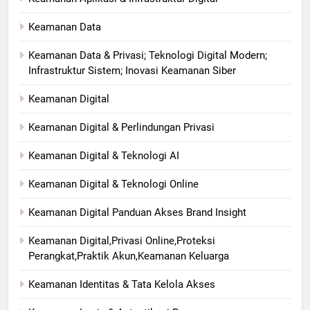
Keamanan Data
Keamanan Data & Privasi; Teknologi Digital Modern;
Infrastruktur Sistem; Inovasi Keamanan Siber
Keamanan Digital
Keamanan Digital & Perlindungan Privasi
Keamanan Digital & Teknologi AI
Keamanan Digital & Teknologi Online
Keamanan Digital Panduan Akses Brand Insight
Keamanan Digital,Privasi Online,Proteksi
Perangkat,Praktik Akun,Keamanan Keluarga
Keamanan Identitas & Tata Kelola Akses