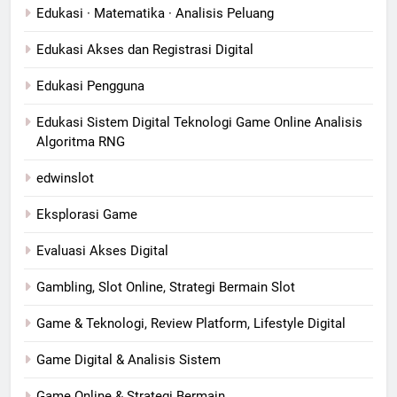
Edukasi · Matematika · Analisis Peluang
Edukasi Akses dan Registrasi Digital
Edukasi Pengguna
Edukasi Sistem Digital Teknologi Game Online Analisis
Algoritma RNG
edwinslot
Eksplorasi Game
Evaluasi Akses Digital
Gambling, Slot Online, Strategi Bermain Slot
Game & Teknologi, Review Platform, Lifestyle Digital
Game Digital & Analisis Sistem
Game Online & Strategi Bermain