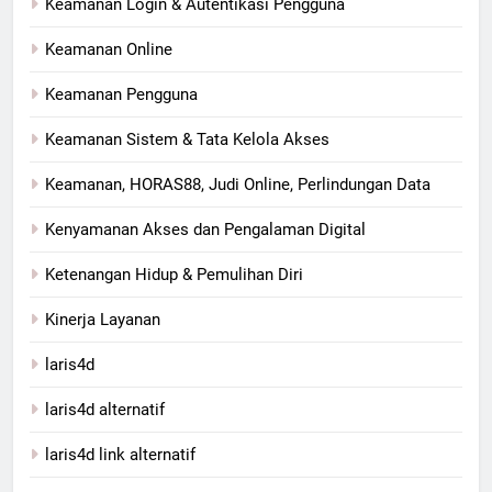
Keamanan Login & Autentikasi Pengguna
Keamanan Online
Keamanan Pengguna
Keamanan Sistem & Tata Kelola Akses
Keamanan, HORAS88, Judi Online, Perlindungan Data
Kenyamanan Akses dan Pengalaman Digital
Ketenangan Hidup & Pemulihan Diri
Kinerja Layanan
laris4d
laris4d alternatif
laris4d link alternatif