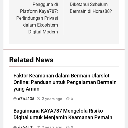
Pengguna di
Diketahui Sebelum
Platform Kaya787:
Bermain di Horas88?
Perlindungan Privasi
dalam Ekosistem
Digital Modern
Related News
Faktor Keamanan dalam Bermain Ularslot
Online: Panduan untuk Pengalaman Bermain
yang Aman
d764135
2 years ago
0
Bagaimana KAYA787 Mengelola Risiko
Digital untuk Menjamin Keamanan Pemain
d764135
2 years ago
0