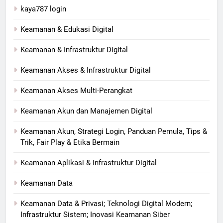
kaya787 login
Keamanan & Edukasi Digital
Keamanan & Infrastruktur Digital
Keamanan Akses & Infrastruktur Digital
Keamanan Akses Multi-Perangkat
Keamanan Akun dan Manajemen Digital
Keamanan Akun, Strategi Login, Panduan Pemula, Tips &
Trik, Fair Play & Etika Bermain
Keamanan Aplikasi & Infrastruktur Digital
Keamanan Data
Keamanan Data & Privasi; Teknologi Digital Modern;
Infrastruktur Sistem; Inovasi Keamanan Siber