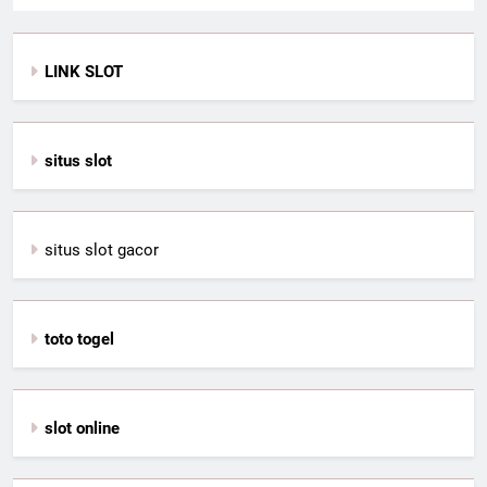
LINK SLOT
situs slot
situs slot gacor
toto togel
slot online