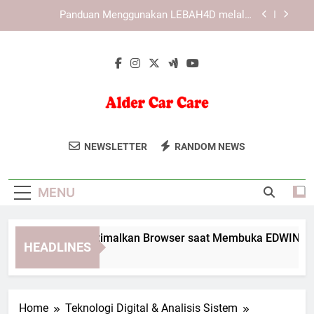
Skip
Terarah
Cara Menjelajahi Fitur EDWINSLOT secara Lebih
to
Efektif dan Terarah
content
Cara Menjelajahi Fitur LEBAH4D secara Lebih
Efektif
Panduan Mengoptimalkan Browser saat
Membuka EDWINSLOT secara Aman dan Efisien
Panduan Menggunakan LEBAH4D melalui
Berbagai Jenis Browser secara Nyaman dan
Alder Car Care
Terarah
Percayakan Perawatan Mobil Anda Pada
Cara Menjelajahi Fitur EDWINSLOT secara Lebih
NEWSLETTER
RANDOM NEWS
Efektif dan Terarah
Home
Alder Car Care Home. Layanan
Cara Menjelajahi Fitur LEBAH4D secara Lebih
Profesional Untuk Menjaga Performa
Efektif
MENU
Kendaraan.
nduan Mengoptimalkan Browser saat Membuka EDWINSLOT se
HEADLINES
Week Ago
Home
Teknologi Digital & Analisis Sistem