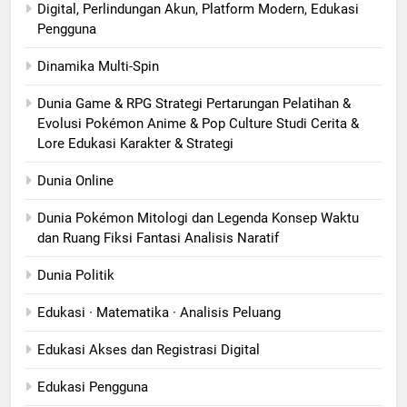
Digital, Perlindungan Akun, Platform Modern, Edukasi
Pengguna
Dinamika Multi-Spin
Dunia Game & RPG Strategi Pertarungan Pelatihan &
Evolusi Pokémon Anime & Pop Culture Studi Cerita &
Lore Edukasi Karakter & Strategi
Dunia Online
Dunia Pokémon Mitologi dan Legenda Konsep Waktu
dan Ruang Fiksi Fantasi Analisis Naratif
Dunia Politik
Edukasi · Matematika · Analisis Peluang
Edukasi Akses dan Registrasi Digital
Edukasi Pengguna