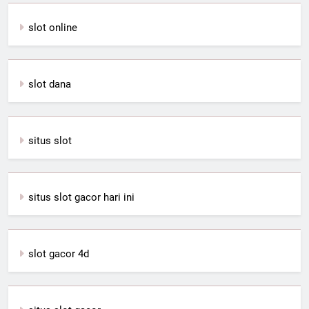
slot online
slot dana
situs slot
situs slot gacor hari ini
slot gacor 4d