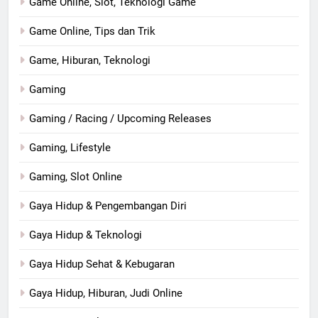
Game Online, Slot, Teknologi Game
Game Online, Tips dan Trik
Game, Hiburan, Teknologi
Gaming
Gaming / Racing / Upcoming Releases
Gaming, Lifestyle
Gaming, Slot Online
Gaya Hidup & Pengembangan Diri
Gaya Hidup & Teknologi
Gaya Hidup Sehat & Kebugaran
Gaya Hidup, Hiburan, Judi Online