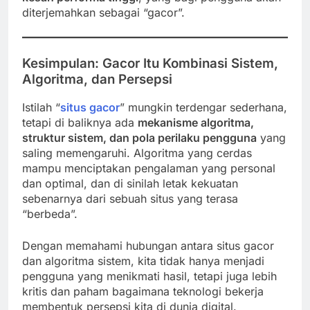
diterjemahkan sebagai “gacor”.
Kesimpulan: Gacor Itu Kombinasi Sistem,
Algoritma, dan Persepsi
Istilah “
situs gacor
” mungkin terdengar sederhana,
tetapi di baliknya ada
mekanisme algoritma,
struktur sistem, dan pola perilaku pengguna
yang
saling memengaruhi. Algoritma yang cerdas
mampu menciptakan pengalaman yang personal
dan optimal, dan di sinilah letak kekuatan
sebenarnya dari sebuah situs yang terasa
“berbeda”.
Dengan memahami hubungan antara situs gacor
dan algoritma sistem, kita tidak hanya menjadi
pengguna yang menikmati hasil, tetapi juga lebih
kritis dan paham bagaimana teknologi bekerja
membentuk persepsi kita di dunia digital.