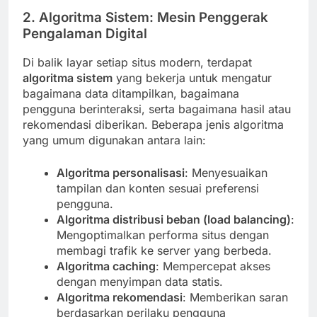
2. Algoritma Sistem: Mesin Penggerak
Pengalaman Digital
Di balik layar setiap situs modern, terdapat
algoritma sistem
yang bekerja untuk mengatur
bagaimana data ditampilkan, bagaimana
pengguna berinteraksi, serta bagaimana hasil atau
rekomendasi diberikan. Beberapa jenis algoritma
yang umum digunakan antara lain:
Algoritma personalisasi
: Menyesuaikan
tampilan dan konten sesuai preferensi
pengguna.
Algoritma distribusi beban (load balancing)
:
Mengoptimalkan performa situs dengan
membagi trafik ke server yang berbeda.
Algoritma caching
: Mempercepat akses
dengan menyimpan data statis.
Algoritma rekomendasi
: Memberikan saran
berdasarkan perilaku pengguna