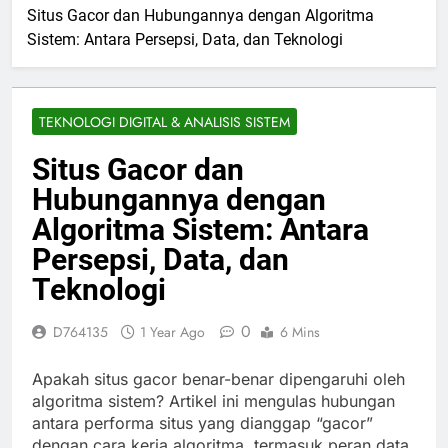
Situs Gacor dan Hubungannya dengan Algoritma
Sistem: Antara Persepsi, Data, dan Teknologi
TEKNOLOGI DIGITAL & ANALISIS SISTEM
Situs Gacor dan
Hubungannya dengan
Algoritma Sistem: Antara
Persepsi, Data, dan
Teknologi
0
D764135
1 Year Ago
6 Mins
Apakah situs gacor benar-benar dipengaruhi oleh
algoritma sistem? Artikel ini mengulas hubungan
antara performa situs yang dianggap “gacor”
dengan cara kerja algoritma, termasuk peran data,