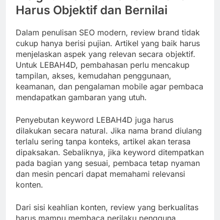
Harus Objektif dan Bernilai
Dalam penulisan SEO modern, review brand tidak
cukup hanya berisi pujian. Artikel yang baik harus
menjelaskan aspek yang relevan secara objektif.
Untuk LEBAH4D, pembahasan perlu mencakup
tampilan, akses, kemudahan penggunaan,
keamanan, dan pengalaman mobile agar pembaca
mendapatkan gambaran yang utuh.
Penyebutan keyword LEBAH4D juga harus
dilakukan secara natural. Jika nama brand diulang
terlalu sering tanpa konteks, artikel akan terasa
dipaksakan. Sebaliknya, jika keyword ditempatkan
pada bagian yang sesuai, pembaca tetap nyaman
dan mesin pencari dapat memahami relevansi
konten.
Dari sisi keahlian konten, review yang berkualitas
harus mampu membaca perilaku pengguna.