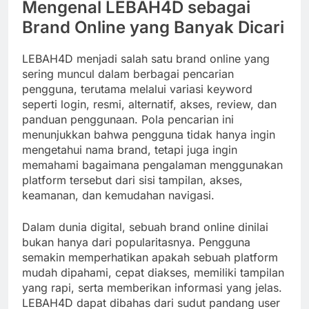
Mengenal LEBAH4D sebagai
Brand Online yang Banyak Dicari
LEBAH4D menjadi salah satu brand online yang
sering muncul dalam berbagai pencarian
pengguna, terutama melalui variasi keyword
seperti login, resmi, alternatif, akses, review, dan
panduan penggunaan. Pola pencarian ini
menunjukkan bahwa pengguna tidak hanya ingin
mengetahui nama brand, tetapi juga ingin
memahami bagaimana pengalaman menggunakan
platform tersebut dari sisi tampilan, akses,
keamanan, dan kemudahan navigasi.
Dalam dunia digital, sebuah brand online dinilai
bukan hanya dari popularitasnya. Pengguna
semakin memperhatikan apakah sebuah platform
mudah dipahami, cepat diakses, memiliki tampilan
yang rapi, serta memberikan informasi yang jelas.
LEBAH4D dapat dibahas dari sudut pandang user