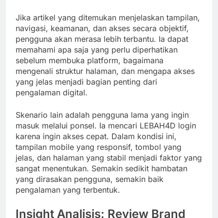
Jika artikel yang ditemukan menjelaskan tampilan,
navigasi, keamanan, dan akses secara objektif,
pengguna akan merasa lebih terbantu. Ia dapat
memahami apa saja yang perlu diperhatikan
sebelum membuka platform, bagaimana
mengenali struktur halaman, dan mengapa akses
yang jelas menjadi bagian penting dari
pengalaman digital.
Skenario lain adalah pengguna lama yang ingin
masuk melalui ponsel. Ia mencari LEBAH4D login
karena ingin akses cepat. Dalam kondisi ini,
tampilan mobile yang responsif, tombol yang
jelas, dan halaman yang stabil menjadi faktor yang
sangat menentukan. Semakin sedikit hambatan
yang dirasakan pengguna, semakin baik
pengalaman yang terbentuk.
Insight Analisis: Review Brand