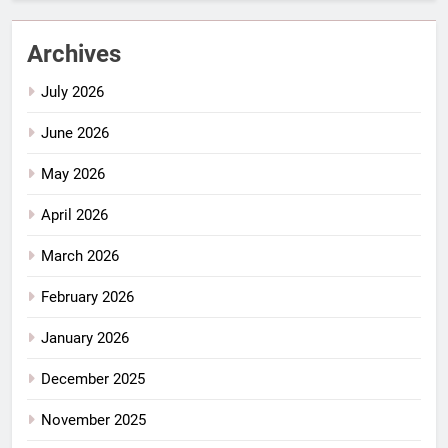
Archives
July 2026
June 2026
May 2026
April 2026
March 2026
February 2026
January 2026
December 2025
November 2025