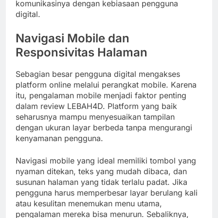
komunikasinya dengan kebiasaan pengguna
digital.
Navigasi Mobile dan
Responsivitas Halaman
Sebagian besar pengguna digital mengakses
platform online melalui perangkat mobile. Karena
itu, pengalaman mobile menjadi faktor penting
dalam review LEBAH4D. Platform yang baik
seharusnya mampu menyesuaikan tampilan
dengan ukuran layar berbeda tanpa mengurangi
kenyamanan pengguna.
Navigasi mobile yang ideal memiliki tombol yang
nyaman ditekan, teks yang mudah dibaca, dan
susunan halaman yang tidak terlalu padat. Jika
pengguna harus memperbesar layar berulang kali
atau kesulitan menemukan menu utama,
pengalaman mereka bisa menurun. Sebaliknya,