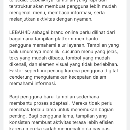
terstruktur akan membuat pengguna lebih mudah
mengenali menu, membaca informasi, serta
melanjutkan aktivitas dengan nyaman.
LEBAH4D sebagai brand online perlu dilihat dari
bagaimana tampilan platform membantu
pengguna memahami alur layanan. Tampilan yang
baik umumnya memiliki susunan menu yang jelas,
teks yang mudah dibaca, tombol yang mudah
dikenali, dan elemen visual yang tidak berlebihan.
Faktor seperti ini penting karena pengguna digital
cenderung mengutamakan kecepatan dalam
memahami informasi.
Bagi pengguna baru, tampilan sederhana
membantu proses adaptasi. Mereka tidak perlu
menebak terlalu lama untuk menemukan bagian
penting. Bagi pengguna lama, tampilan yang
konsisten membuat aktivitas terasa lebih efisien
karena mereka sudah mengenali pola navigasi