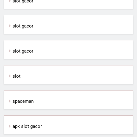
slot gacor
slot gacor
slot gacor
slot
spaceman
apk slot gacor