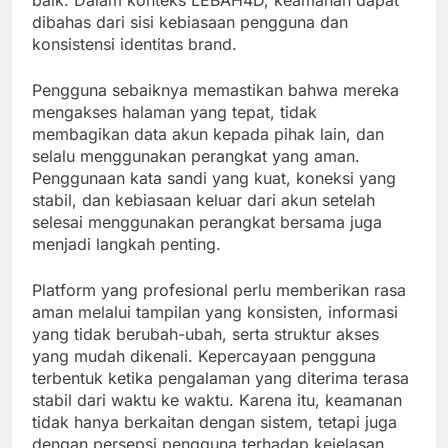
baik. Dalam konteks LEBAH4D, keamanan dapat
dibahas dari sisi kebiasaan pengguna dan
konsistensi identitas brand.
Pengguna sebaiknya memastikan bahwa mereka
mengakses halaman yang tepat, tidak
membagikan data akun kepada pihak lain, dan
selalu menggunakan perangkat yang aman.
Penggunaan kata sandi yang kuat, koneksi yang
stabil, dan kebiasaan keluar dari akun setelah
selesai menggunakan perangkat bersama juga
menjadi langkah penting.
Platform yang profesional perlu memberikan rasa
aman melalui tampilan yang konsisten, informasi
yang tidak berubah-ubah, serta struktur akses
yang mudah dikenali. Kepercayaan pengguna
terbentuk ketika pengalaman yang diterima terasa
stabil dari waktu ke waktu. Karena itu, keamanan
tidak hanya berkaitan dengan sistem, tetapi juga
dengan persepsi pengguna terhadap kejelasan