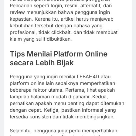
Pencarian seperti login, resmi, alternatif, dan
review menunjukkan bahwa pengguna ingin
kepastian. Karena itu, artikel harus menjawab
kebutuhan tersebut dengan bahasa yang
profesional, tidak clickbait, dan tidak membuat
klaim yang sulit dibuktikan.
Tips Menilai Platform Online
secara Lebih Bijak
Pengguna yang ingin menilai LEBAH4D atau
platform online lain sebaiknya memperhatikan
beberapa faktor utama. Pertama, lihat apakah
tampilan halaman mudah dipahami. Kedua,
perhatikan apakah menu penting dapat ditemukan
dengan cepat. Ketiga, pastikan informasi yang
tersedia konsisten dan tidak membingungkan.
Selain itu, pengguna juga perlu memperhatikan