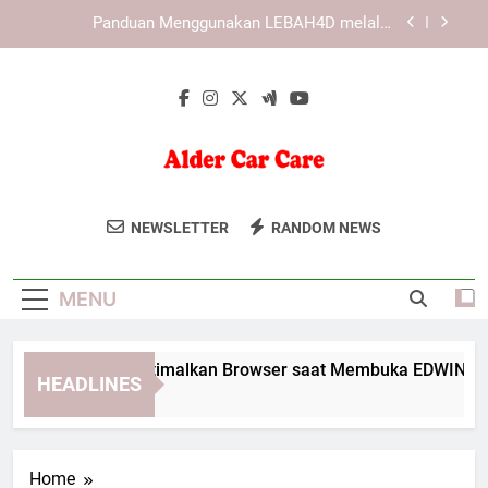
Skip
Terarah
Cara Menjelajahi Fitur EDWINSLOT secara Lebih
to
Efektif dan Terarah
content
Cara Menjelajahi Fitur LEBAH4D secara Lebih
Efektif
Panduan Mengoptimalkan Browser saat
Membuka EDWINSLOT secara Aman dan Efisien
Panduan Menggunakan LEBAH4D melalui
Berbagai Jenis Browser secara Nyaman dan
Alder Car Care
Terarah
Percayakan Perawatan Mobil Anda Pada
Cara Menjelajahi Fitur EDWINSLOT secara Lebih
NEWSLETTER
RANDOM NEWS
Efektif dan Terarah
Home
Alder Car Care Home. Layanan
Cara Menjelajahi Fitur LEBAH4D secara Lebih
Profesional Untuk Menjaga Performa
Efektif
MENU
Kendaraan.
nduan Mengoptimalkan Browser saat Membuka EDWINSLOT se
HEADLINES
eeks Ago
Home