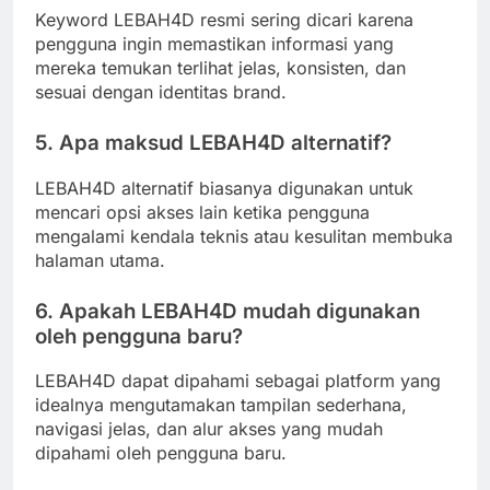
Keyword LEBAH4D resmi sering dicari karena
pengguna ingin memastikan informasi yang
mereka temukan terlihat jelas, konsisten, dan
sesuai dengan identitas brand.
5. Apa maksud LEBAH4D alternatif?
LEBAH4D alternatif biasanya digunakan untuk
mencari opsi akses lain ketika pengguna
mengalami kendala teknis atau kesulitan membuka
halaman utama.
6. Apakah LEBAH4D mudah digunakan
oleh pengguna baru?
LEBAH4D dapat dipahami sebagai platform yang
idealnya mengutamakan tampilan sederhana,
navigasi jelas, dan alur akses yang mudah
dipahami oleh pengguna baru.