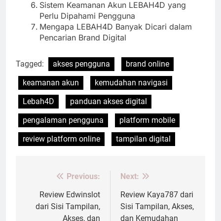
Sistem Keamanan Akun LEBAH4D yang
Perlu Dipahami Pengguna
Mengapa LEBAH4D Banyak Dicari dalam
Pencarian Brand Digital
Tagged:
akses pengguna
brand online
keamanan akun
kemudahan navigasi
Lebah4D
panduan akses digital
pengalaman pengguna
platform mobile
review platform online
tampilan digital
Previous:
Next:
Post
navigation
Review Edwinslot
Review Kaya787 dari
dari Sisi Tampilan,
Sisi Tampilan, Akses,
Akses, dan
dan Kemudahan