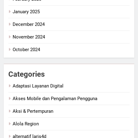
January 2025
December 2024
November 2024
October 2024
Categories
Adaptasi Layanan Digital
Akses Mobile dan Pengalaman Pengguna
Aksi & Pertempuran
Alola Region
alternatif laris4d