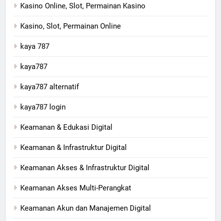
Kasino Online, Slot, Permainan Kasino
Kasino, Slot, Permainan Online
kaya 787
kaya787
kaya787 alternatif
kaya787 login
Keamanan & Edukasi Digital
Keamanan & Infrastruktur Digital
Keamanan Akses & Infrastruktur Digital
Keamanan Akses Multi-Perangkat
Keamanan Akun dan Manajemen Digital