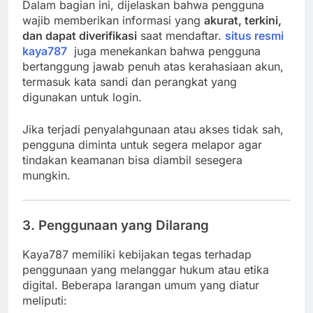
Dalam bagian ini, dijelaskan bahwa pengguna
wajib memberikan informasi yang
akurat, terkini,
dan dapat diverifikasi
saat mendaftar.
situs resmi
kaya787
juga menekankan bahwa pengguna
bertanggung jawab penuh atas kerahasiaan akun,
termasuk kata sandi dan perangkat yang
digunakan untuk login.
Jika terjadi penyalahgunaan atau akses tidak sah,
pengguna diminta untuk segera melapor agar
tindakan keamanan bisa diambil sesegera
mungkin.
3.
Penggunaan yang Dilarang
Kaya787 memiliki kebijakan tegas terhadap
penggunaan yang melanggar hukum atau etika
digital. Beberapa larangan umum yang diatur
meliputi: