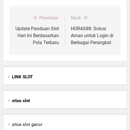
Previous:
Next:
Post
navigation
Update Panduan Slot
HORAS88: Solusi
Hari Ini Berdasarkan
Aman untuk Login di
Pola Terbaru
Berbagai Perangkat
LINK SLOT
situs slot
situs slot gacor