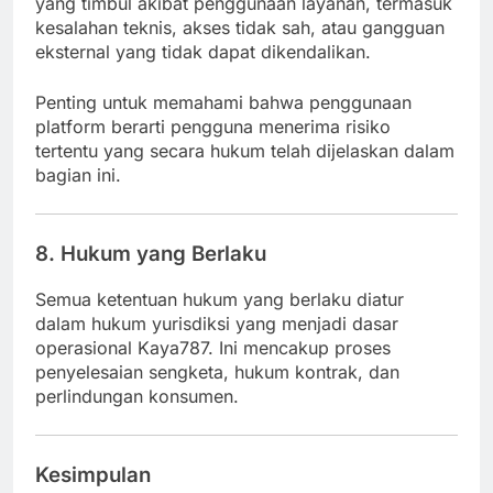
yang timbul akibat penggunaan layanan, termasuk
kesalahan teknis, akses tidak sah, atau gangguan
eksternal yang tidak dapat dikendalikan.
Penting untuk memahami bahwa penggunaan
platform berarti pengguna menerima risiko
tertentu yang secara hukum telah dijelaskan dalam
bagian ini.
8.
Hukum yang Berlaku
Semua ketentuan hukum yang berlaku diatur
dalam hukum yurisdiksi yang menjadi dasar
operasional Kaya787. Ini mencakup proses
penyelesaian sengketa, hukum kontrak, dan
perlindungan konsumen.
Kesimpulan