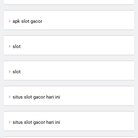
apk slot gacor
slot
slot
situs slot gacor hari ini
situs slot gacor hari ini