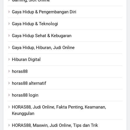
Gaming, Slot Online
Gaya Hidup & Pengembangan Diri
Gaya Hidup & Teknologi
Gaya Hidup Sehat & Kebugaran
Gaya Hidup, Hiburan, Judi Online
Hiburan Digital
horas88
horas88 alternatif
horas88 login
HORAS88, Judi Online, Fakta Penting, Keamanan,
Keunggulan
HORAS88, Maxwin, Judi Online, Tips dan Trik