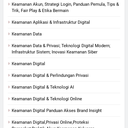
Keamanan Akun, Strategi Login, Panduan Pemula, Tips &
Trik, Fair Play & Etika Bermain
Keamanan Aplikasi & Infrastruktur Digital
Keamanan Data
Keamanan Data & Privasi; Teknologi Digital Modern;
Infrastruktur Sistem; Inovasi Keamanan Siber
Keamanan Digital
Keamanan Digital & Perlindungan Privasi
Keamanan Digital & Teknologi AI
Keamanan Digital & Teknologi Online
Keamanan Digital Panduan Akses Brand Insight
Keamanan Digital,Privasi Online,Proteksi