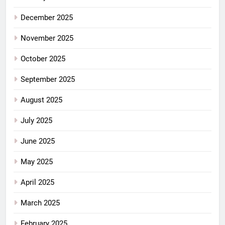
December 2025
November 2025
October 2025
September 2025
August 2025
July 2025
June 2025
May 2025
April 2025
March 2025
February 2025