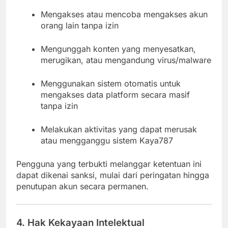
Mengakses atau mencoba mengakses akun
orang lain tanpa izin
Mengunggah konten yang menyesatkan,
merugikan, atau mengandung virus/malware
Menggunakan sistem otomatis untuk
mengakses data platform secara masif
tanpa izin
Melakukan aktivitas yang dapat merusak
atau mengganggu sistem Kaya787
Pengguna yang terbukti melanggar ketentuan ini
dapat dikenai sanksi, mulai dari peringatan hingga
penutupan akun secara permanen.
4.
Hak Kekayaan Intelektual