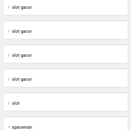
slot gacor
slot gacor
slot gacor
slot gacor
slot
spaceman