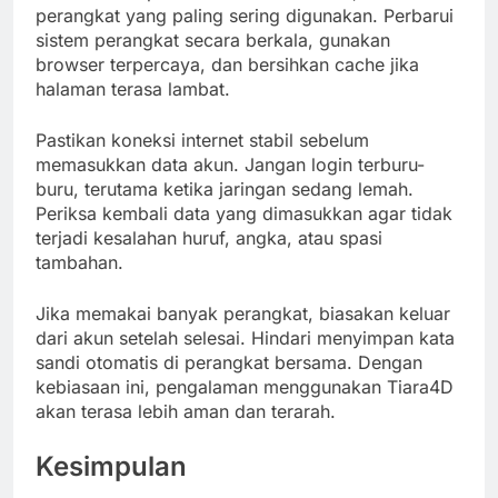
perangkat yang paling sering digunakan. Perbarui
sistem perangkat secara berkala, gunakan
browser terpercaya, dan bersihkan cache jika
halaman terasa lambat.
Pastikan koneksi internet stabil sebelum
memasukkan data akun. Jangan login terburu-
buru, terutama ketika jaringan sedang lemah.
Periksa kembali data yang dimasukkan agar tidak
terjadi kesalahan huruf, angka, atau spasi
tambahan.
Jika memakai banyak perangkat, biasakan keluar
dari akun setelah selesai. Hindari menyimpan kata
sandi otomatis di perangkat bersama. Dengan
kebiasaan ini, pengalaman menggunakan Tiara4D
akan terasa lebih aman dan terarah.
Kesimpulan