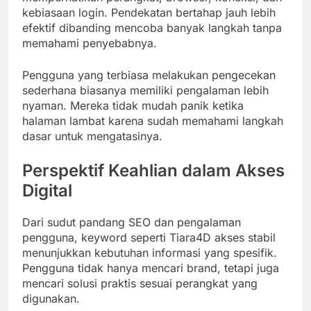
kebiasaan login. Pendekatan bertahap jauh lebih
efektif dibanding mencoba banyak langkah tanpa
memahami penyebabnya.
Pengguna yang terbiasa melakukan pengecekan
sederhana biasanya memiliki pengalaman lebih
nyaman. Mereka tidak mudah panik ketika
halaman lambat karena sudah memahami langkah
dasar untuk mengatasinya.
Perspektif Keahlian dalam Akses
Digital
Dari sudut pandang SEO dan pengalaman
pengguna, keyword seperti Tiara4D akses stabil
menunjukkan kebutuhan informasi yang spesifik.
Pengguna tidak hanya mencari brand, tetapi juga
mencari solusi praktis sesuai perangkat yang
digunakan.