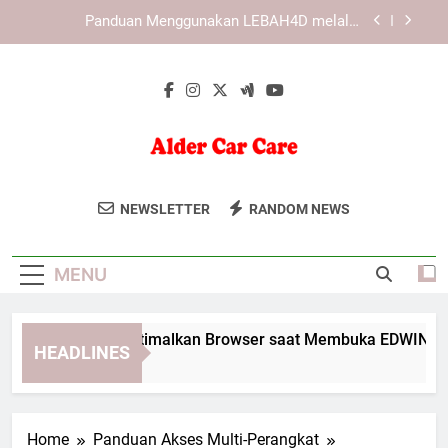
Skip
Terarah
Cara Menjelajahi Fitur EDWINSLOT secara Lebih
to
Efektif dan Terarah
content
Cara Menjelajahi Fitur LEBAH4D secara Lebih
Efektif
Panduan Mengoptimalkan Browser saat
Membuka EDWINSLOT secara Aman dan Efisien
Panduan Menggunakan LEBAH4D melalui
Berbagai Jenis Browser secara Nyaman dan
Alder Car Care
Terarah
Percayakan Perawatan Mobil Anda Pada
Cara Menjelajahi Fitur EDWINSLOT secara Lebih
NEWSLETTER
RANDOM NEWS
Efektif dan Terarah
Home
Alder Car Care Home. Layanan
Cara Menjelajahi Fitur LEBAH4D secara Lebih
Profesional Untuk Menjaga Performa
Efektif
MENU
Kendaraan.
nduan Mengoptimalkan Browser saat Membuka EDWINSLOT se
HEADLINES
Weeks Ago
Home
Panduan Akses Multi-Perangkat