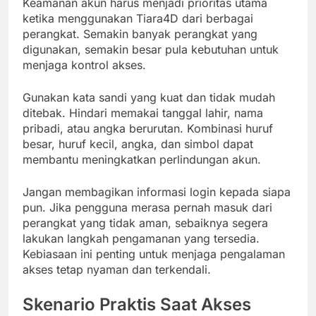
Keamanan akun harus menjadi prioritas utama
ketika menggunakan Tiara4D dari berbagai
perangkat. Semakin banyak perangkat yang
digunakan, semakin besar pula kebutuhan untuk
menjaga kontrol akses.
Gunakan kata sandi yang kuat dan tidak mudah
ditebak. Hindari memakai tanggal lahir, nama
pribadi, atau angka berurutan. Kombinasi huruf
besar, huruf kecil, angka, dan simbol dapat
membantu meningkatkan perlindungan akun.
Jangan membagikan informasi login kepada siapa
pun. Jika pengguna merasa pernah masuk dari
perangkat yang tidak aman, sebaiknya segera
lakukan langkah pengamanan yang tersedia.
Kebiasaan ini penting untuk menjaga pengalaman
akses tetap nyaman dan terkendali.
Skenario Praktis Saat Akses