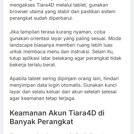
mengakses Tiara4D melalui tablet, gunakan
browser utama yang stabil dan pastikan sistem
perangkat sudah diperbarui.
Jika tampilan terasa kurang nyaman, coba
gunakan orientasi layar yang paling sesuai. Mode
landscape biasanya memberi ruang lebih luas
untuk membaca menu dan instruksi. Selain itu,
tutup aplikasi latar belakang agar perangkat tidak
bekerja terlalu berat.
Apabila tablet sering dipinjam orang lain, hindari
menyimpan data login otomatis. Gunakan kunci
layar dan selalu keluar dari akun setelah selesai
agar keamanan tetap terjaga.
Keamanan Akun Tiara4D di
Banyak Perangkat