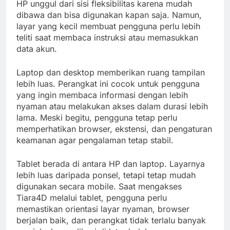
HP unggul dari sisi fleksibilitas karena mudah
dibawa dan bisa digunakan kapan saja. Namun,
layar yang kecil membuat pengguna perlu lebih
teliti saat membaca instruksi atau memasukkan
data akun.
Laptop dan desktop memberikan ruang tampilan
lebih luas. Perangkat ini cocok untuk pengguna
yang ingin membaca informasi dengan lebih
nyaman atau melakukan akses dalam durasi lebih
lama. Meski begitu, pengguna tetap perlu
memperhatikan browser, ekstensi, dan pengaturan
keamanan agar pengalaman tetap stabil.
Tablet berada di antara HP dan laptop. Layarnya
lebih luas daripada ponsel, tetapi tetap mudah
digunakan secara mobile. Saat mengakses
Tiara4D melalui tablet, pengguna perlu
memastikan orientasi layar nyaman, browser
berjalan baik, dan perangkat tidak terlalu banyak