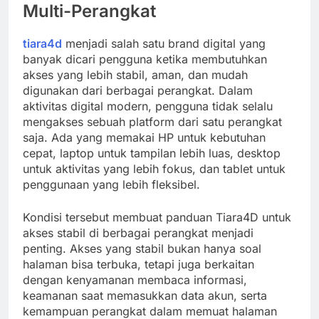
Multi-Perangkat
tiara4d
menjadi salah satu brand digital yang
banyak dicari pengguna ketika membutuhkan
akses yang lebih stabil, aman, dan mudah
digunakan dari berbagai perangkat. Dalam
aktivitas digital modern, pengguna tidak selalu
mengakses sebuah platform dari satu perangkat
saja. Ada yang memakai HP untuk kebutuhan
cepat, laptop untuk tampilan lebih luas, desktop
untuk aktivitas yang lebih fokus, dan tablet untuk
penggunaan yang lebih fleksibel.
Kondisi tersebut membuat panduan Tiara4D untuk
akses stabil di berbagai perangkat menjadi
penting. Akses yang stabil bukan hanya soal
halaman bisa terbuka, tetapi juga berkaitan
dengan kenyamanan membaca informasi,
keamanan saat memasukkan data akun, serta
kemampuan perangkat dalam memuat halaman