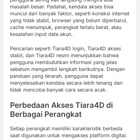
masalah besar. Padahal, kendala akses bisa
muncul dari banyak faktor, seperti koneksi internet
yang tidak stabil, browser yang belum diperbarui,
cache menumpuk, perangkat terlalu berat, atau
kesalahan input data akun.
Pencarian seperti Tiara4D login, Tiara4D akses
stabil, dan Tiara4D resmi menunjukkan bahwa
pengguna membutuhkan informasi yang jelas
sebelum mengambil langkah berikutnya. Dengan
panduan yang terarah, pengguna dapat
menyelesaikan kendala secara lebih tenang dan
tidak mencoba banyak cara secara acak.
Perbedaan Akses Tiara4D di
Berbagai Perangkat
Setiap perangkat memiliki karakteristik berbeda
saat digunakan untuk mengakses platform digital.