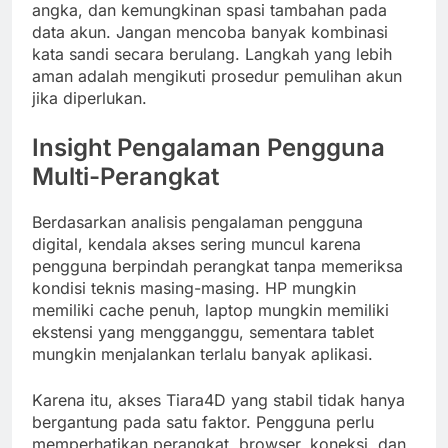
angka, dan kemungkinan spasi tambahan pada
data akun. Jangan mencoba banyak kombinasi
kata sandi secara berulang. Langkah yang lebih
aman adalah mengikuti prosedur pemulihan akun
jika diperlukan.
Insight Pengalaman Pengguna
Multi-Perangkat
Berdasarkan analisis pengalaman pengguna
digital, kendala akses sering muncul karena
pengguna berpindah perangkat tanpa memeriksa
kondisi teknis masing-masing. HP mungkin
memiliki cache penuh, laptop mungkin memiliki
ekstensi yang mengganggu, sementara tablet
mungkin menjalankan terlalu banyak aplikasi.
Karena itu, akses Tiara4D yang stabil tidak hanya
bergantung pada satu faktor. Pengguna perlu
memperhatikan perangkat, browser, koneksi, dan