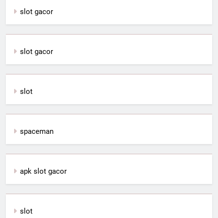
slot gacor
slot gacor
slot
spaceman
apk slot gacor
slot