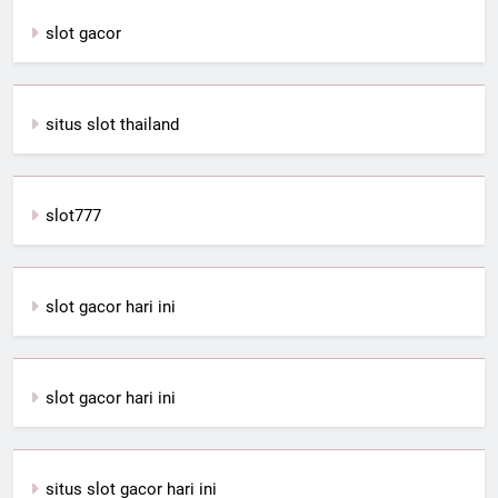
slot gacor
situs slot thailand
slot777
slot gacor hari ini
slot gacor hari ini
situs slot gacor hari ini