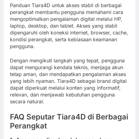
Panduan Tiara4D untuk akses stabil di berbagai
perangkat membantu pengguna memahami cara
mengoptimalkan pengalaman digital melalui HP,
laptop, desktop, dan tablet. Akses yang stabil
dipengaruhi oleh koneksi internet, browser, cache,
kondisi perangkat, serta kebiasaan keamanan
pengguna.
Dengan mengikuti langkah yang tepat, pengguna
dapat mengurangi kendala teknis, menjaga akun
tetap aman, dan mendapatkan pengalaman akses
yang lebih nyaman. Tiara4D sebagai brand digital
dapat diperkuat melalui konten yang informatif,
relevan, dan menjawab kebutuhan pengguna
secara natural.
FAQ Seputar Tiara4D di Berbagai
Perangkat