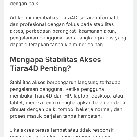
dengan baik.
Artikel ini membahas Tiara4D secara informatif
dan profesional dengan fokus pada stabilitas
akses, perbedaan perangkat, keamanan akun,
pengalaman pengguna, serta langkah praktis yang
dapat diterapkan tanpa klaim berlebihan.
Mengapa Stabilitas Akses
Tiara4D Penting?
Stabilitas akses berpengaruh langsung terhadap
pengalaman pengguna. Ketika pengguna
membuka Tiara4D dari HP, laptop, desktop, atau
tablet, mereka tentu mengharapkan halaman dapat
dimuat dengan baik, tombol bekerja normal, dan
proses masuk berjalan tanpa hambatan.
Jika akses terasa lambat atau tidak responsif,
pengguna sering kali langsung mengira ada