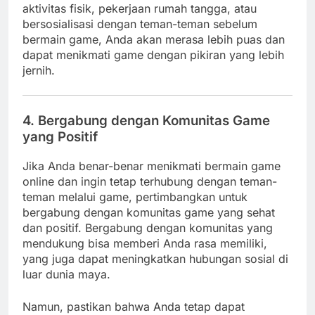
aktivitas fisik, pekerjaan rumah tangga, atau
bersosialisasi dengan teman-teman sebelum
bermain game, Anda akan merasa lebih puas dan
dapat menikmati game dengan pikiran yang lebih
jernih.
4. Bergabung dengan Komunitas Game
yang Positif
Jika Anda benar-benar menikmati bermain game
online dan ingin tetap terhubung dengan teman-
teman melalui game, pertimbangkan untuk
bergabung dengan komunitas game yang sehat
dan positif. Bergabung dengan komunitas yang
mendukung bisa memberi Anda rasa memiliki,
yang juga dapat meningkatkan hubungan sosial di
luar dunia maya.
Namun, pastikan bahwa Anda tetap dapat