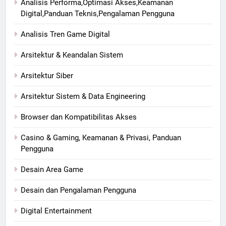
Analisis Performa,Optimasi Akses,Keamanan
Digital,Panduan Teknis,Pengalaman Pengguna
Analisis Tren Game Digital
Arsitektur & Keandalan Sistem
Arsitektur Siber
Arsitektur Sistem & Data Engineering
Browser dan Kompatibilitas Akses
Casino & Gaming, Keamanan & Privasi, Panduan
Pengguna
Desain Area Game
Desain dan Pengalaman Pengguna
Digital Entertainment