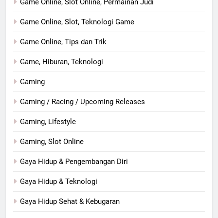
Game Online, Slot Online, Permainan Judi
Game Online, Slot, Teknologi Game
Game Online, Tips dan Trik
Game, Hiburan, Teknologi
Gaming
Gaming / Racing / Upcoming Releases
Gaming, Lifestyle
Gaming, Slot Online
Gaya Hidup & Pengembangan Diri
Gaya Hidup & Teknologi
Gaya Hidup Sehat & Kebugaran