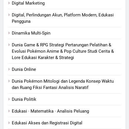
Digital Marketing
Digital, Perlindungan Akun, Platform Modern, Edukasi
Pengguna
Dinamika Multi-Spin
Dunia Game & RPG Strategi Pertarungan Pelatihan &
Evolusi Pokémon Anime & Pop Culture Studi Cerita &
Lore Edukasi Karakter & Strategi
Dunia Online
Dunia Pokémon Mitologi dan Legenda Konsep Waktu
dan Ruang Fiksi Fantasi Analisis Naratif
Dunia Politik
Edukasi · Matematika · Analisis Peluang
Edukasi Akses dan Registrasi Digital