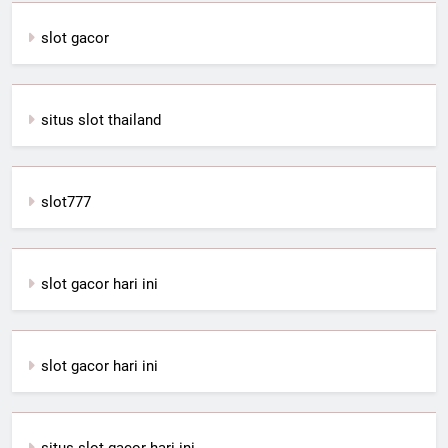
slot gacor
situs slot thailand
slot777
slot gacor hari ini
slot gacor hari ini
situs slot gacor hari ini