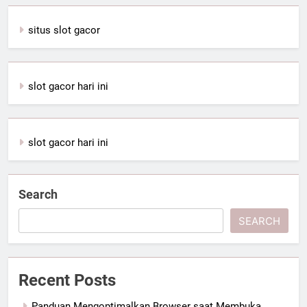
situs slot gacor
slot gacor hari ini
slot gacor hari ini
Search
SEARCH
Recent Posts
Panduan Mengoptimalkan Browser saat Membuka