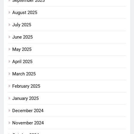
September 2025
August 2025
July 2025
June 2025
May 2025
April 2025
March 2025
February 2025
January 2025
December 2024
November 2024