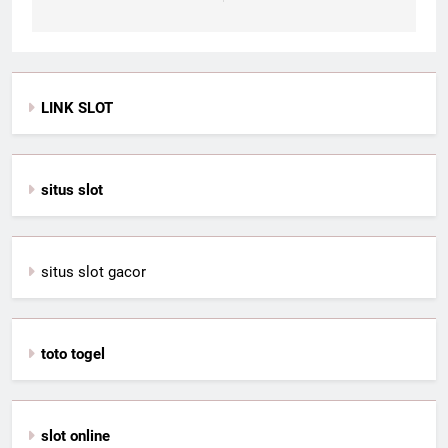
LINK SLOT
situs slot
situs slot gacor
toto togel
slot online