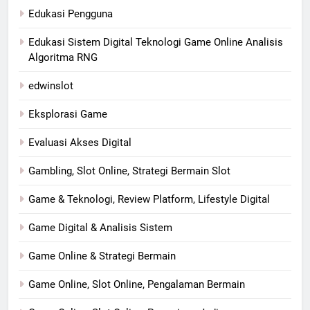
Edukasi Pengguna
Edukasi Sistem Digital Teknologi Game Online Analisis
Algoritma RNG
edwinslot
Eksplorasi Game
Evaluasi Akses Digital
Gambling, Slot Online, Strategi Bermain Slot
Game & Teknologi, Review Platform, Lifestyle Digital
Game Digital & Analisis Sistem
Game Online & Strategi Bermain
Game Online, Slot Online, Pengalaman Bermain