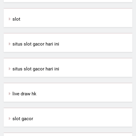
slot
situs slot gacor hari ini
situs slot gacor hari ini
live draw hk
slot gacor