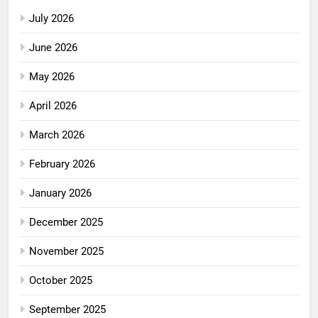
July 2026
June 2026
May 2026
April 2026
March 2026
February 2026
January 2026
December 2025
November 2025
October 2025
September 2025