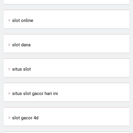
slot online
slot dana
situs slot
situs slot gacor hari ini
slot gacor 4d