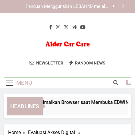
Skip
Terarah
Cara Menjelajahi Fitur EDWINSLOT secara Lebih
to
Efektif dan Terarah
content
Cara Menjelajahi Fitur LEBAH4D secara Lebih
Efektif
Panduan Mengoptimalkan Browser saat
Membuka EDWINSLOT secara Aman dan Efisien
Panduan Menggunakan LEBAH4D melalui
Berbagai Jenis Browser secara Nyaman dan
Alder Car Care
Terarah
Percayakan Perawatan Mobil Anda Pada
Cara Menjelajahi Fitur EDWINSLOT secara Lebih
NEWSLETTER
RANDOM NEWS
Efektif dan Terarah
Home
Alder Car Care Home. Layanan
Cara Menjelajahi Fitur LEBAH4D secara Lebih
Profesional Untuk Menjaga Performa
Efektif
MENU
Kendaraan.
nduan Mengoptimalkan Browser saat Membuka EDWINSLOT se
HEADLINES
eek Ago
Home
Evaluasi Akses Digital