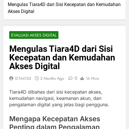
Mengulas Tiara4D dari Sisi Kecepatan dan Kemudahan
Akses Digital
EVALUASI AKSES DIGITAL
Mengulas Tiara4D dari Sisi
Kecepatan dan Kemudahan
Akses Digital
0
D764135
2 Months Ago
16 Mins
Tiara4D dibahas dari sisi kecepatan akses,
kemudahan navigasi, keamanan akun, dan
pengalaman digital yang jelas bagi pengguna.
Mengapa Kecepatan Akses
Penting dalam Pengalaman