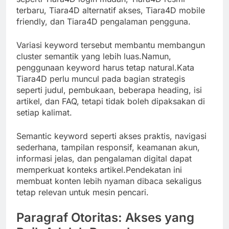
terbaru, Tiara4D alternatif akses, Tiara4D mobile
friendly, dan Tiara4D pengalaman pengguna.
Variasi keyword tersebut membantu membangun
cluster semantik yang lebih luas.Namun,
penggunaan keyword harus tetap natural.Kata
Tiara4D perlu muncul pada bagian strategis
seperti judul, pembukaan, beberapa heading, isi
artikel, dan FAQ, tetapi tidak boleh dipaksakan di
setiap kalimat.
Semantic keyword seperti akses praktis, navigasi
sederhana, tampilan responsif, keamanan akun,
informasi jelas, dan pengalaman digital dapat
memperkuat konteks artikel.Pendekatan ini
membuat konten lebih nyaman dibaca sekaligus
tetap relevan untuk mesin pencari.
Paragraf Otoritas: Akses yang