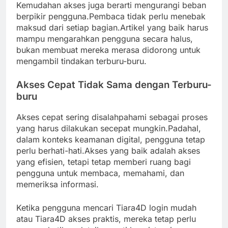
Kemudahan akses juga berarti mengurangi beban
berpikir pengguna.Pembaca tidak perlu menebak
maksud dari setiap bagian.Artikel yang baik harus
mampu mengarahkan pengguna secara halus,
bukan membuat mereka merasa didorong untuk
mengambil tindakan terburu-buru.
Akses Cepat Tidak Sama dengan Terburu-
buru
Akses cepat sering disalahpahami sebagai proses
yang harus dilakukan secepat mungkin.Padahal,
dalam konteks keamanan digital, pengguna tetap
perlu berhati-hati.Akses yang baik adalah akses
yang efisien, tetapi tetap memberi ruang bagi
pengguna untuk membaca, memahami, dan
memeriksa informasi.
Ketika pengguna mencari Tiara4D login mudah
atau Tiara4D akses praktis, mereka tetap perlu