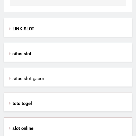
LINK SLOT
situs slot
situs slot gacor
toto togel
slot online