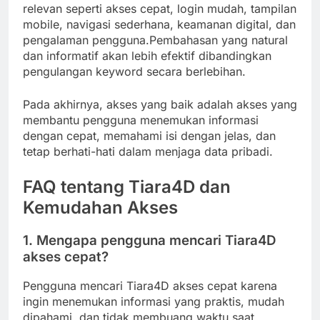
relevan seperti akses cepat, login mudah, tampilan
mobile, navigasi sederhana, keamanan digital, dan
pengalaman pengguna.Pembahasan yang natural
dan informatif akan lebih efektif dibandingkan
pengulangan keyword secara berlebihan.
Pada akhirnya, akses yang baik adalah akses yang
membantu pengguna menemukan informasi
dengan cepat, memahami isi dengan jelas, dan
tetap berhati-hati dalam menjaga data pribadi.
FAQ tentang Tiara4D dan
Kemudahan Akses
1. Mengapa pengguna mencari Tiara4D
akses cepat?
Pengguna mencari Tiara4D akses cepat karena
ingin menemukan informasi yang praktis, mudah
dipahami, dan tidak membuang waktu saat