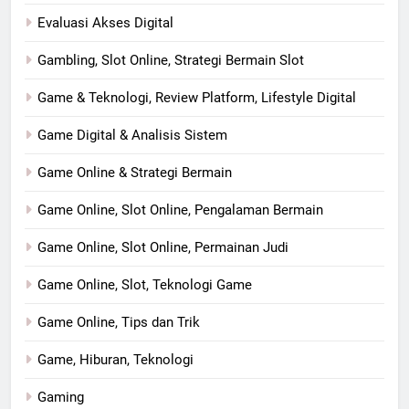
Evaluasi Akses Digital
Gambling, Slot Online, Strategi Bermain Slot
Game & Teknologi, Review Platform, Lifestyle Digital
Game Digital & Analisis Sistem
Game Online & Strategi Bermain
Game Online, Slot Online, Pengalaman Bermain
Game Online, Slot Online, Permainan Judi
Game Online, Slot, Teknologi Game
Game Online, Tips dan Trik
Game, Hiburan, Teknologi
Gaming