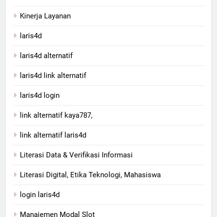
Kinerja Layanan
laris4d
laris4d alternatif
laris4d link alternatif
laris4d login
link alternatif kaya787,
link alternatif laris4d
Literasi Data & Verifikasi Informasi
Literasi Digital, Etika Teknologi, Mahasiswa
login laris4d
Manajemen Modal Slot