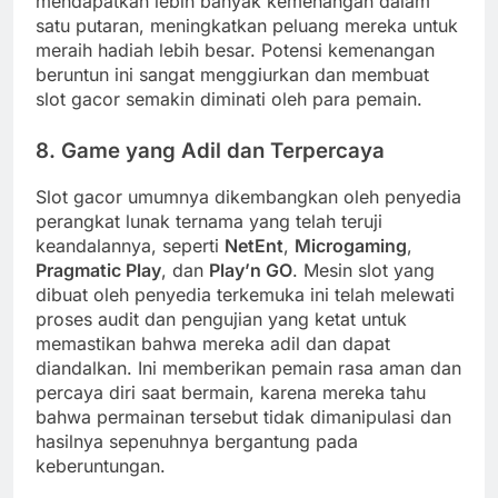
mendapatkan lebih banyak kemenangan dalam
satu putaran, meningkatkan peluang mereka untuk
meraih hadiah lebih besar. Potensi kemenangan
beruntun ini sangat menggiurkan dan membuat
slot gacor semakin diminati oleh para pemain.
8. Game yang Adil dan Terpercaya
Slot gacor umumnya dikembangkan oleh penyedia
perangkat lunak ternama yang telah teruji
keandalannya, seperti
NetEnt
,
Microgaming
,
Pragmatic Play
, dan
Play’n GO
. Mesin slot yang
dibuat oleh penyedia terkemuka ini telah melewati
proses audit dan pengujian yang ketat untuk
memastikan bahwa mereka adil dan dapat
diandalkan. Ini memberikan pemain rasa aman dan
percaya diri saat bermain, karena mereka tahu
bahwa permainan tersebut tidak dimanipulasi dan
hasilnya sepenuhnya bergantung pada
keberuntungan.