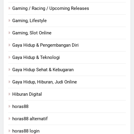
Gaming / Racing / Upcoming Releases
Gaming, Lifestyle
Gaming, Slot Online
Gaya Hidup & Pengembangan Diri
Gaya Hidup & Teknologi
Gaya Hidup Sehat & Kebugaran
Gaya Hidup, Hiburan, Judi Online
Hiburan Digital
horas88
horas88 alternatif
horas88 login