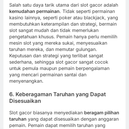
Salah satu daya tarik utama dari slot gacor adalah
kemudahan permainan
. Tidak seperti permainan
kasino lainnya, seperti poker atau blackjack, yang
membutuhkan keterampilan dan strategi, bermain
slot sangat mudah dan tidak memerlukan
pengetahuan khusus. Pemain hanya perlu memilih
mesin slot yang mereka sukai, menyesuaikan
taruhan mereka, dan memutar gulungan.
Keputusan dan strategi yang terlibat sangat
sederhana, sehingga slot gacor sangat cocok
untuk pemula maupun pemain berpengalaman
yang mencari permainan santai dan
menyenangkan.
6. Keberagaman Taruhan yang Dapat
Disesuaikan
Slot gacor biasanya menyediakan
beragam pilihan
taruhan
yang dapat disesuaikan dengan anggaran
pemain. Pemain dapat memilih taruhan yang