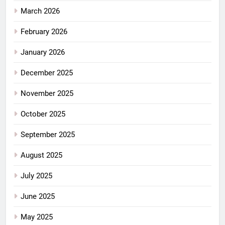
March 2026
February 2026
January 2026
December 2025
November 2025
October 2025
September 2025
August 2025
July 2025
June 2025
May 2025