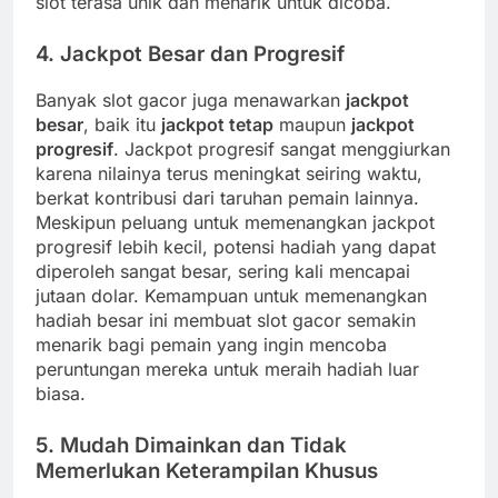
slot terasa unik dan menarik untuk dicoba.
4. Jackpot Besar dan Progresif
Banyak slot gacor juga menawarkan
jackpot
besar
, baik itu
jackpot tetap
maupun
jackpot
progresif
. Jackpot progresif sangat menggiurkan
karena nilainya terus meningkat seiring waktu,
berkat kontribusi dari taruhan pemain lainnya.
Meskipun peluang untuk memenangkan jackpot
progresif lebih kecil, potensi hadiah yang dapat
diperoleh sangat besar, sering kali mencapai
jutaan dolar. Kemampuan untuk memenangkan
hadiah besar ini membuat slot gacor semakin
menarik bagi pemain yang ingin mencoba
peruntungan mereka untuk meraih hadiah luar
biasa.
5. Mudah Dimainkan dan Tidak
Memerlukan Keterampilan Khusus