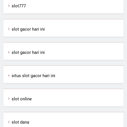
slot777
slot gacor hari ini
slot gacor hari ini
situs slot gacor hari ini
slot online
slot dana