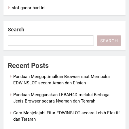
slot gacor hari ini
Search
SEARCH
Recent Posts
Panduan Mengoptimalkan Browser saat Membuka
EDWINSLOT secara Aman dan Efisien
Panduan Menggunakan LEBAH4D melalui Berbagai
Jenis Browser secara Nyaman dan Terarah
Cara Menjelajahi Fitur EDWINSLOT secara Lebih Efektif
dan Terarah