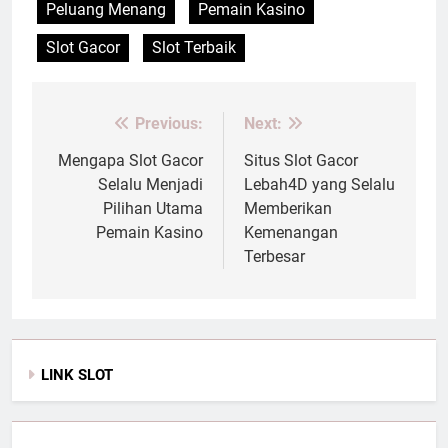
Peluang Menang
Pemain Kasino
Slot Gacor
Slot Terbaik
Previous:
Next:
Post
navigation
Mengapa Slot Gacor
Situs Slot Gacor
Selalu Menjadi
Lebah4D yang Selalu
Pilihan Utama
Memberikan
Pemain Kasino
Kemenangan
Terbesar
LINK SLOT