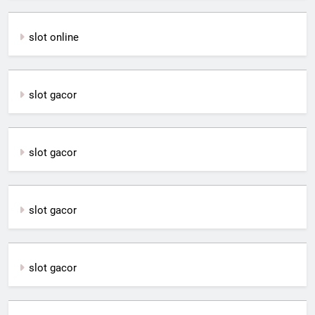
slot online
slot gacor
slot gacor
slot gacor
slot gacor