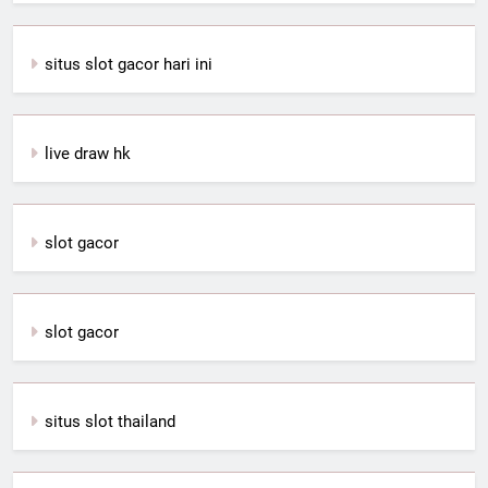
situs slot gacor hari ini
live draw hk
slot gacor
slot gacor
situs slot thailand