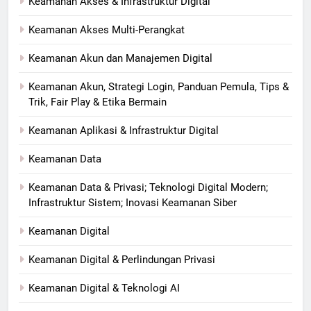
Keamanan Akses & Infrastruktur Digital
Keamanan Akses Multi-Perangkat
Keamanan Akun dan Manajemen Digital
Keamanan Akun, Strategi Login, Panduan Pemula, Tips &
Trik, Fair Play & Etika Bermain
Keamanan Aplikasi & Infrastruktur Digital
Keamanan Data
Keamanan Data & Privasi; Teknologi Digital Modern;
Infrastruktur Sistem; Inovasi Keamanan Siber
Keamanan Digital
Keamanan Digital & Perlindungan Privasi
Keamanan Digital & Teknologi AI