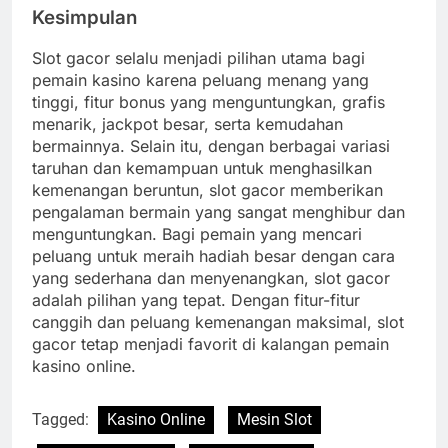
Kesimpulan
Slot gacor selalu menjadi pilihan utama bagi
pemain kasino karena peluang menang yang
tinggi, fitur bonus yang menguntungkan, grafis
menarik, jackpot besar, serta kemudahan
bermainnya. Selain itu, dengan berbagai variasi
taruhan dan kemampuan untuk menghasilkan
kemenangan beruntun, slot gacor memberikan
pengalaman bermain yang sangat menghibur dan
menguntungkan. Bagi pemain yang mencari
peluang untuk meraih hadiah besar dengan cara
yang sederhana dan menyenangkan, slot gacor
adalah pilihan yang tepat. Dengan fitur-fitur
canggih dan peluang kemenangan maksimal, slot
gacor tetap menjadi favorit di kalangan pemain
kasino online.
Tagged:
Kasino Online
Mesin Slot