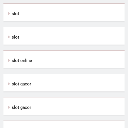
slot
slot
slot online
slot gacor
slot gacor