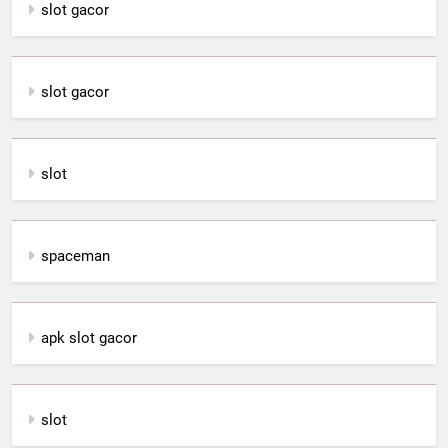
slot gacor
slot gacor
slot
spaceman
apk slot gacor
slot