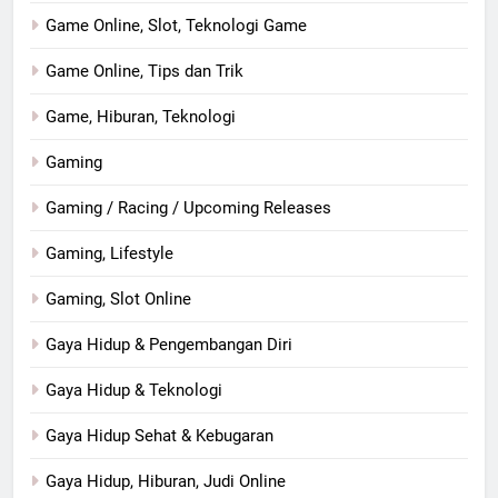
Game Online, Slot, Teknologi Game
Game Online, Tips dan Trik
Game, Hiburan, Teknologi
Gaming
Gaming / Racing / Upcoming Releases
Gaming, Lifestyle
Gaming, Slot Online
Gaya Hidup & Pengembangan Diri
Gaya Hidup & Teknologi
Gaya Hidup Sehat & Kebugaran
Gaya Hidup, Hiburan, Judi Online