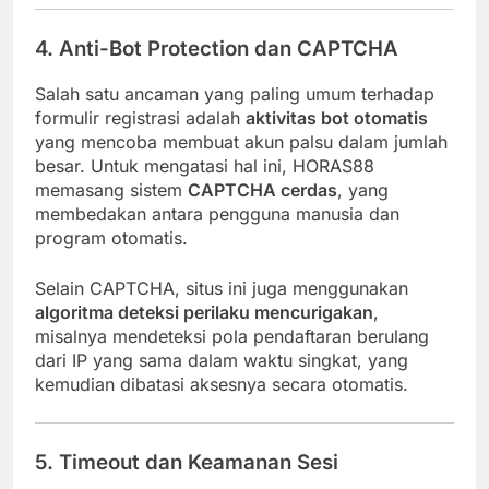
4.
Anti-Bot Protection dan CAPTCHA
Salah satu ancaman yang paling umum terhadap
formulir registrasi adalah
aktivitas bot otomatis
yang mencoba membuat akun palsu dalam jumlah
besar. Untuk mengatasi hal ini, HORAS88
memasang sistem
CAPTCHA cerdas
, yang
membedakan antara pengguna manusia dan
program otomatis.
Selain CAPTCHA, situs ini juga menggunakan
algoritma deteksi perilaku mencurigakan
,
misalnya mendeteksi pola pendaftaran berulang
dari IP yang sama dalam waktu singkat, yang
kemudian dibatasi aksesnya secara otomatis.
5.
Timeout dan Keamanan Sesi