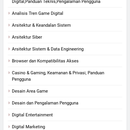
Digital,Panduan Teknis,Pengalaman Pengguna
Analisis Tren Game Digital
Arsitektur & Keandalan Sistem
Arsitektur Siber
Arsitektur Sistem & Data Engineering
Browser dan Kompatibilitas Akses
Casino & Gaming, Keamanan & Privasi, Panduan
Pengguna
Desain Area Game
Desain dan Pengalaman Pengguna
Digital Entertainment
Digital Marketing