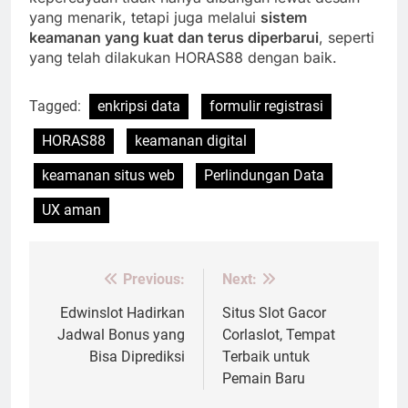
yang menarik, tetapi juga melalui
sistem
keamanan yang kuat dan terus diperbarui
, seperti
yang telah dilakukan HORAS88 dengan baik.
Tagged:
enkripsi data
formulir registrasi
HORAS88
keamanan digital
keamanan situs web
Perlindungan Data
UX aman
Previous:
Next:
Post
navigation
Edwinslot Hadirkan
Situs Slot Gacor
Jadwal Bonus yang
Corlaslot, Tempat
Bisa Diprediksi
Terbaik untuk
Pemain Baru