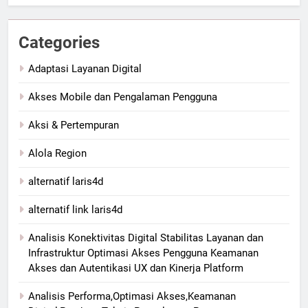
Categories
Adaptasi Layanan Digital
Akses Mobile dan Pengalaman Pengguna
Aksi & Pertempuran
Alola Region
alternatif laris4d
alternatif link laris4d
Analisis Konektivitas Digital Stabilitas Layanan dan
Infrastruktur Optimasi Akses Pengguna Keamanan
Akses dan Autentikasi UX dan Kinerja Platform
Analisis Performa,Optimasi Akses,Keamanan