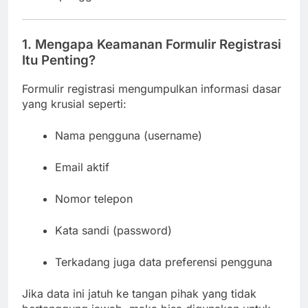
1.
Mengapa Keamanan Formulir Registrasi
Itu Penting?
Formulir registrasi mengumpulkan informasi dasar
yang krusial seperti:
Nama pengguna (username)
Email aktif
Nomor telepon
Kata sandi (password)
Terkadang juga data preferensi pengguna
Jika data ini jatuh ke tangan pihak yang tidak