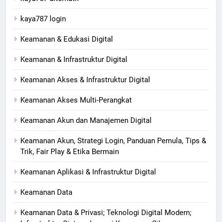
kaya787 login
Keamanan & Edukasi Digital
Keamanan & Infrastruktur Digital
Keamanan Akses & Infrastruktur Digital
Keamanan Akses Multi-Perangkat
Keamanan Akun dan Manajemen Digital
Keamanan Akun, Strategi Login, Panduan Pemula, Tips &
Trik, Fair Play & Etika Bermain
Keamanan Aplikasi & Infrastruktur Digital
Keamanan Data
Keamanan Data & Privasi; Teknologi Digital Modern;