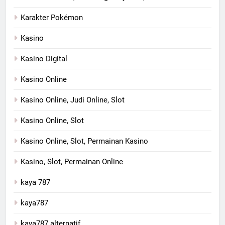
Karakter Pokémon
Kasino
Kasino Digital
Kasino Online
Kasino Online, Judi Online, Slot
Kasino Online, Slot
Kasino Online, Slot, Permainan Kasino
Kasino, Slot, Permainan Online
kaya 787
kaya787
kaya787 alternatif