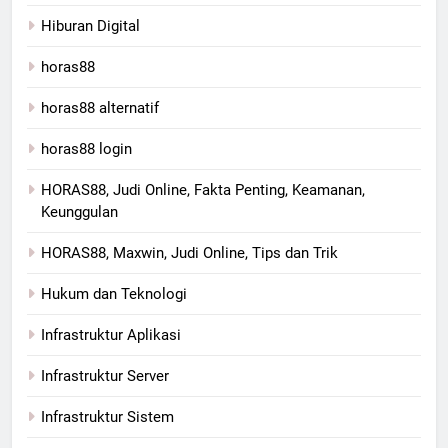
Hiburan Digital
horas88
horas88 alternatif
horas88 login
HORAS88, Judi Online, Fakta Penting, Keamanan,
Keunggulan
HORAS88, Maxwin, Judi Online, Tips dan Trik
Hukum dan Teknologi
Infrastruktur Aplikasi
Infrastruktur Server
Infrastruktur Sistem