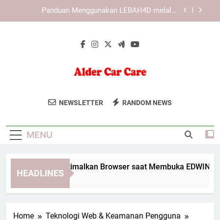
Skip
Terarah
Cara Menjelajahi Fitur EDWINSLOT secara Lebih
to
Efektif dan Terarah
content
Cara Menjelajahi Fitur LEBAH4D secara Lebih
Efektif
Panduan Mengoptimalkan Browser saat
Membuka EDWINSLOT secara Aman dan Efisien
Panduan Menggunakan LEBAH4D melalui
Berbagai Jenis Browser secara Nyaman dan
Alder Car Care
Terarah
Percayakan Perawatan Mobil Anda Pada
Cara Menjelajahi Fitur EDWINSLOT secara Lebih
NEWSLETTER
RANDOM NEWS
Efektif dan Terarah
Home
Alder Car Care Home. Layanan
Cara Menjelajahi Fitur LEBAH4D secara Lebih
Profesional Untuk Menjaga Performa
Efektif
MENU
Kendaraan.
nduan Mengoptimalkan Browser saat Membuka EDWINSLOT se
HEADLINES
Weeks Ago
Home
Teknologi Web & Keamanan Pengguna