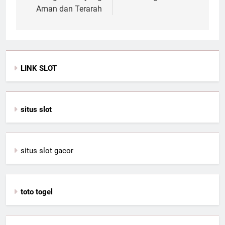
Aman dan Terarah
LINK SLOT
situs slot
situs slot gacor
toto togel