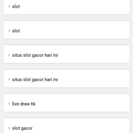
slot
slot
situs slot gacor hari ini
situs slot gacor hari ini
live draw hk
slot gacor