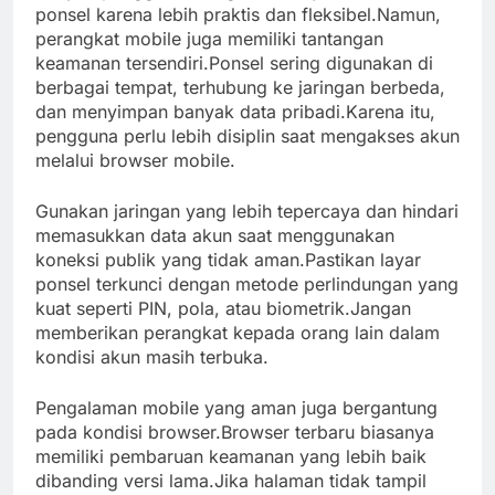
ponsel karena lebih praktis dan fleksibel.Namun,
perangkat mobile juga memiliki tantangan
keamanan tersendiri.Ponsel sering digunakan di
berbagai tempat, terhubung ke jaringan berbeda,
dan menyimpan banyak data pribadi.Karena itu,
pengguna perlu lebih disiplin saat mengakses akun
melalui browser mobile.
Gunakan jaringan yang lebih tepercaya dan hindari
memasukkan data akun saat menggunakan
koneksi publik yang tidak aman.Pastikan layar
ponsel terkunci dengan metode perlindungan yang
kuat seperti PIN, pola, atau biometrik.Jangan
memberikan perangkat kepada orang lain dalam
kondisi akun masih terbuka.
Pengalaman mobile yang aman juga bergantung
pada kondisi browser.Browser terbaru biasanya
memiliki pembaruan keamanan yang lebih baik
dibanding versi lama.Jika halaman tidak tampil