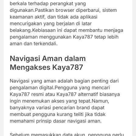
berkala terhadap perangkat yang
digunakan.Pastikan browser diperbarui, sistem
keamanan aktif, dan tidak ada aplikasi
mencurigakan yang berjalan di latar
belakang.Kebiasaan ini dapat membantu menjaga
pengalaman menggunakan Kaya787 tetap lebih
aman dan terkendali.
Navigasi Aman dalam
Mengakses Kaya787
Navigasi yang aman adalah bagian penting dari
pengalaman digital.Pengguna yang mencari
Kaya787 resmi atau Kaya787 alternatif biasanya
ingin menemukan akses yang tepat.Namun,
banyaknya variasi pencarian brand dapat
membuat pengguna kurang teliti jika tidak
memahami prinsip dasar navigasi aman.
Sebelum memasukkan data akun, pengguna perlu