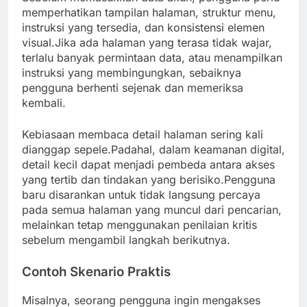
memperhatikan tampilan halaman, struktur menu,
instruksi yang tersedia, dan konsistensi elemen
visual.Jika ada halaman yang terasa tidak wajar,
terlalu banyak permintaan data, atau menampilkan
instruksi yang membingungkan, sebaiknya
pengguna berhenti sejenak dan memeriksa
kembali.
Kebiasaan membaca detail halaman sering kali
dianggap sepele.Padahal, dalam keamanan digital,
detail kecil dapat menjadi pembeda antara akses
yang tertib dan tindakan yang berisiko.Pengguna
baru disarankan untuk tidak langsung percaya
pada semua halaman yang muncul dari pencarian,
melainkan tetap menggunakan penilaian kritis
sebelum mengambil langkah berikutnya.
Contoh Skenario Praktis
Misalnya, seorang pengguna ingin mengakses