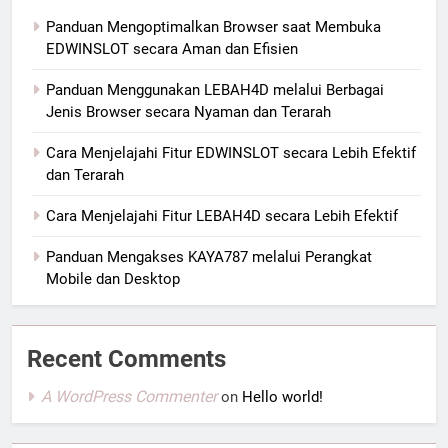
Panduan Mengoptimalkan Browser saat Membuka
EDWINSLOT secara Aman dan Efisien
Panduan Menggunakan LEBAH4D melalui Berbagai
Jenis Browser secara Nyaman dan Terarah
Cara Menjelajahi Fitur EDWINSLOT secara Lebih Efektif
dan Terarah
Cara Menjelajahi Fitur LEBAH4D secara Lebih Efektif
Panduan Mengakses KAYA787 melalui Perangkat
Mobile dan Desktop
Recent Comments
A WordPress Commenter
on
Hello world!