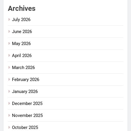
Archives
July 2026
June 2026
May 2026
April 2026
March 2026
February 2026
January 2026
December 2025
November 2025
October 2025