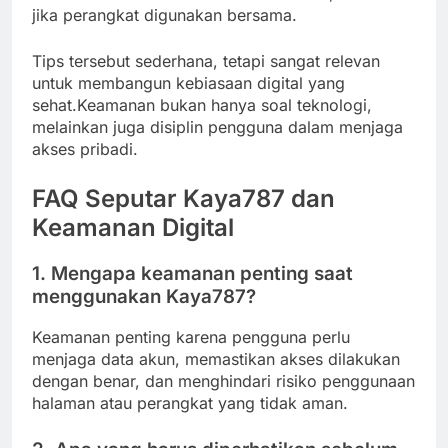
jika perangkat digunakan bersama.
Tips tersebut sederhana, tetapi sangat relevan
untuk membangun kebiasaan digital yang
sehat.Keamanan bukan hanya soal teknologi,
melainkan juga disiplin pengguna dalam menjaga
akses pribadi.
FAQ Seputar Kaya787 dan
Keamanan Digital
1. Mengapa keamanan penting saat
menggunakan Kaya787?
Keamanan penting karena pengguna perlu
menjaga data akun, memastikan akses dilakukan
dengan benar, dan menghindari risiko penggunaan
halaman atau perangkat yang tidak aman.