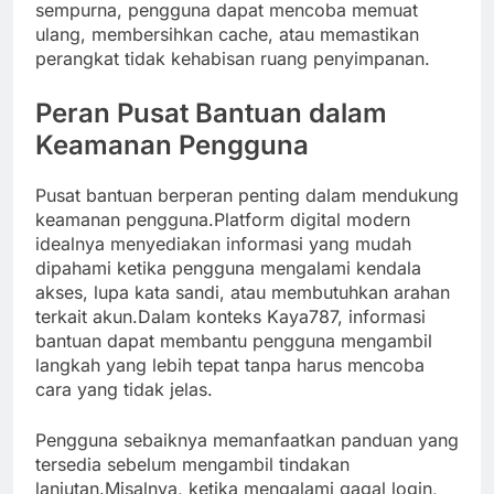
sempurna, pengguna dapat mencoba memuat
ulang, membersihkan cache, atau memastikan
perangkat tidak kehabisan ruang penyimpanan.
Peran Pusat Bantuan dalam
Keamanan Pengguna
Pusat bantuan berperan penting dalam mendukung
keamanan pengguna.Platform digital modern
idealnya menyediakan informasi yang mudah
dipahami ketika pengguna mengalami kendala
akses, lupa kata sandi, atau membutuhkan arahan
terkait akun.Dalam konteks Kaya787, informasi
bantuan dapat membantu pengguna mengambil
langkah yang lebih tepat tanpa harus mencoba
cara yang tidak jelas.
Pengguna sebaiknya memanfaatkan panduan yang
tersedia sebelum mengambil tindakan
lanjutan.Misalnya, ketika mengalami gagal login,