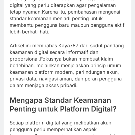
digital yang perlu diterapkan agar pengalaman
tetap nyaman.Karena itu, pembahasan mengenai
standar keamanan menjadi penting untuk
membantu pengguna baru maupun pengguna aktif
lebih berhati-hati.
Artikel ini membahas Kaya787 dari sudut pandang
keamanan digital secara informatif dan
proporsional.Fokusnya bukan membuat klaim
berlebihan, melainkan menjelaskan prinsip umum
keamanan platform modern, perlindungan akun,
privasi data, navigasi aman, dan peran pengguna
dalam menjaga akses pribadi.
Mengapa Standar Keamanan
Penting untuk Platform Digital?
Setiap platform digital yang melibatkan akun
pengguna perlu memperhatikan aspek