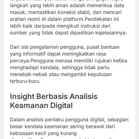
langkah yang lebih aman adalah memeriksa data
masuk, memastikan koneksi stabil, dan mencari
arahan resmi di dalam platform.Pendekatan ini
lebih baik daripada mengikuti instruksi dari
sumber yang tidak dapat dipastikan kejelasannya.
Dari sisi pengalaman pengguna, pusat bantuan
yang informatif dapat meningkatkan rasa
percaya.Pengguna merasa memiliki rujukan ketika
menghadapi kendala, sehingga tidak perlu
menebak-nebak atau mengambil keputusan
terburu-buru.
Insight Berbasis Analisis
Keamanan Digital
Dalam analisis perilaku pengguna digital, sebagian
besar kendala keamanan sering berawal dari
kebiasaan kecil yang kurang