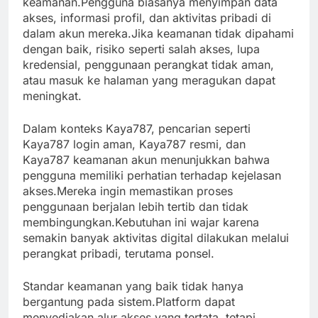
keamanan.Pengguna biasanya menyimpan data
akses, informasi profil, dan aktivitas pribadi di
dalam akun mereka.Jika keamanan tidak dipahami
dengan baik, risiko seperti salah akses, lupa
kredensial, penggunaan perangkat tidak aman,
atau masuk ke halaman yang meragukan dapat
meningkat.
Dalam konteks Kaya787, pencarian seperti
Kaya787 login aman, Kaya787 resmi, dan
Kaya787 keamanan akun menunjukkan bahwa
pengguna memiliki perhatian terhadap kejelasan
akses.Mereka ingin memastikan proses
penggunaan berjalan lebih tertib dan tidak
membingungkan.Kebutuhan ini wajar karena
semakin banyak aktivitas digital dilakukan melalui
perangkat pribadi, terutama ponsel.
Standar keamanan yang baik tidak hanya
bergantung pada sistem.Platform dapat
menyediakan alur akses yang tertata, tetapi