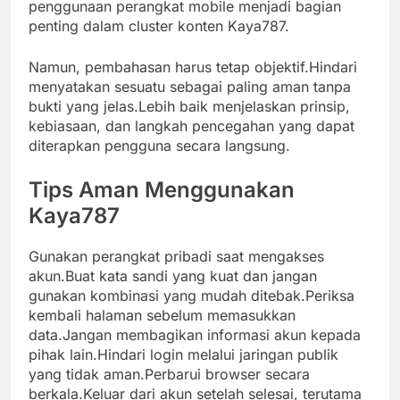
penggunaan perangkat mobile menjadi bagian
penting dalam cluster konten Kaya787.
Namun, pembahasan harus tetap objektif.Hindari
menyatakan sesuatu sebagai paling aman tanpa
bukti yang jelas.Lebih baik menjelaskan prinsip,
kebiasaan, dan langkah pencegahan yang dapat
diterapkan pengguna secara langsung.
Tips Aman Menggunakan
Kaya787
Gunakan perangkat pribadi saat mengakses
akun.Buat kata sandi yang kuat dan jangan
gunakan kombinasi yang mudah ditebak.Periksa
kembali halaman sebelum memasukkan
data.Jangan membagikan informasi akun kepada
pihak lain.Hindari login melalui jaringan publik
yang tidak aman.Perbarui browser secara
berkala.Keluar dari akun setelah selesai, terutama