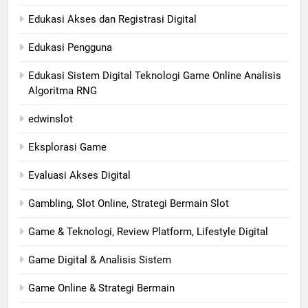
Edukasi Akses dan Registrasi Digital
Edukasi Pengguna
Edukasi Sistem Digital Teknologi Game Online Analisis
Algoritma RNG
edwinslot
Eksplorasi Game
Evaluasi Akses Digital
Gambling, Slot Online, Strategi Bermain Slot
Game & Teknologi, Review Platform, Lifestyle Digital
Game Digital & Analisis Sistem
Game Online & Strategi Bermain