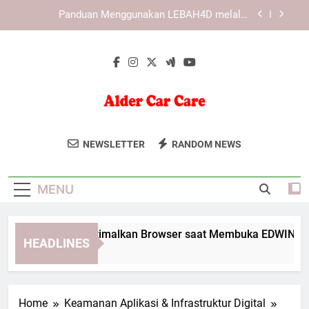
Skip
Terarah
Cara Menjelajahi Fitur EDWINSLOT secara Lebih
to
Efektif dan Terarah
content
Cara Menjelajahi Fitur LEBAH4D secara Lebih
Efektif
Panduan Mengoptimalkan Browser saat
Membuka EDWINSLOT secara Aman dan Efisien
Panduan Menggunakan LEBAH4D melalui
Berbagai Jenis Browser secara Nyaman dan
Alder Car Care
Terarah
Percayakan Perawatan Mobil Anda Pada
Cara Menjelajahi Fitur EDWINSLOT secara Lebih
NEWSLETTER
RANDOM NEWS
Efektif dan Terarah
Home
Alder Car Care Home. Layanan
Cara Menjelajahi Fitur LEBAH4D secara Lebih
Profesional Untuk Menjaga Performa
Efektif
MENU
Kendaraan.
nduan Mengoptimalkan Browser saat Membuka EDWINSLOT se
HEADLINES
Weeks Ago
Home
Keamanan Aplikasi & Infrastruktur Digital