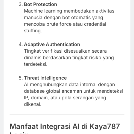
Bot Protection
Machine learning membedakan aktivitas
manusia dengan bot otomatis yang
mencoba brute force atau credential
stuffing.
Adaptive Authentication
Tingkat verifikasi disesuaikan secara
dinamis berdasarkan tingkat risiko yang
terdeteksi.
Threat Intelligence
AI menghubungkan data internal dengan
database global ancaman untuk mendeteksi
IP, domain, atau pola serangan yang
dikenal.
Manfaat Integrasi AI di Kaya787