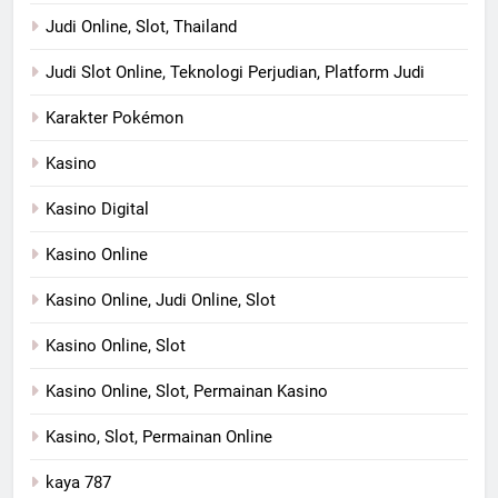
Judi Online, Slot, Thailand
Judi Slot Online, Teknologi Perjudian, Platform Judi
Karakter Pokémon
Kasino
Kasino Digital
Kasino Online
Kasino Online, Judi Online, Slot
Kasino Online, Slot
Kasino Online, Slot, Permainan Kasino
Kasino, Slot, Permainan Online
kaya 787