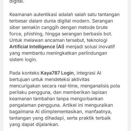
digital.
Keamanan autentikasi adalah salah satu tantangan
terbesar dalam dunia digital modern. Serangan
siber semakin canggih dengan metode brute
force, phishing, hingga serangan berbasis bot.
Untuk melawan ancaman tersebut, teknologi
Artificial Intelligence (AI)
menjadi solusi inovatif
yang membantu meningkatkan perlindungan
sistem login.
Pada konteks
Kaya787 Login
, integrasi AI
bertujuan untuk mendeteksi aktivitas
mencurigakan secara real-time, menganalisis pola
perilaku pengguna, dan memberikan lapisan
keamanan tambahan tanpa mengorbankan
pengalaman pengguna. Artikel ini menguraikan
bagaimana AI diimplementasikan, manfaatnya,
tantangan yang dihadapi, serta praktik terbaik
yang dapat dijalankan.