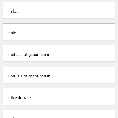
slot
slot
situs slot gacor hari ini
situs slot gacor hari ini
live draw hk