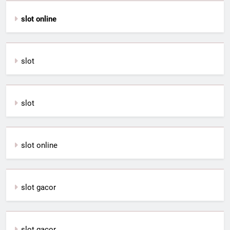
slot online
slot
slot
slot online
slot gacor
slot gacor