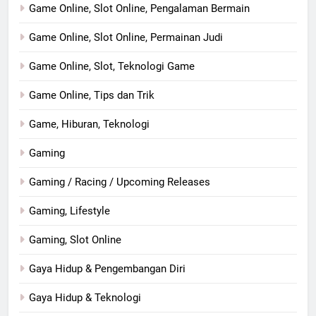
Game Online, Slot Online, Pengalaman Bermain
Game Online, Slot Online, Permainan Judi
Game Online, Slot, Teknologi Game
Game Online, Tips dan Trik
Game, Hiburan, Teknologi
Gaming
Gaming / Racing / Upcoming Releases
Gaming, Lifestyle
Gaming, Slot Online
Gaya Hidup & Pengembangan Diri
Gaya Hidup & Teknologi