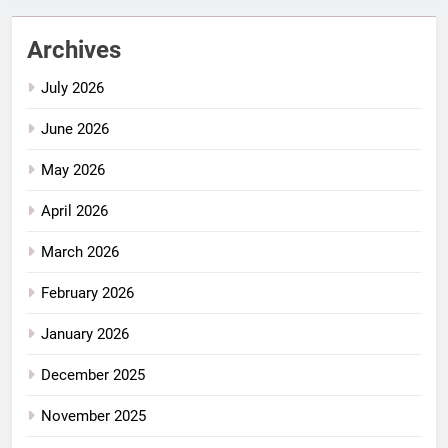
Archives
July 2026
June 2026
May 2026
April 2026
March 2026
February 2026
January 2026
December 2025
November 2025