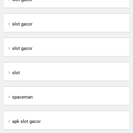
slot gacor
slot gacor
slot
spaceman
apk slot gacor