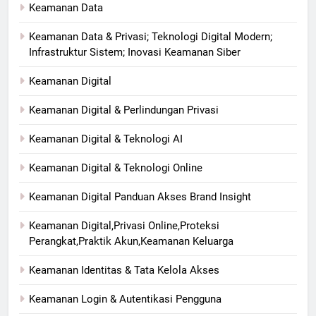
Keamanan Data
Keamanan Data & Privasi; Teknologi Digital Modern;
Infrastruktur Sistem; Inovasi Keamanan Siber
Keamanan Digital
Keamanan Digital & Perlindungan Privasi
Keamanan Digital & Teknologi AI
Keamanan Digital & Teknologi Online
Keamanan Digital Panduan Akses Brand Insight
Keamanan Digital,Privasi Online,Proteksi
Perangkat,Praktik Akun,Keamanan Keluarga
Keamanan Identitas & Tata Kelola Akses
Keamanan Login & Autentikasi Pengguna