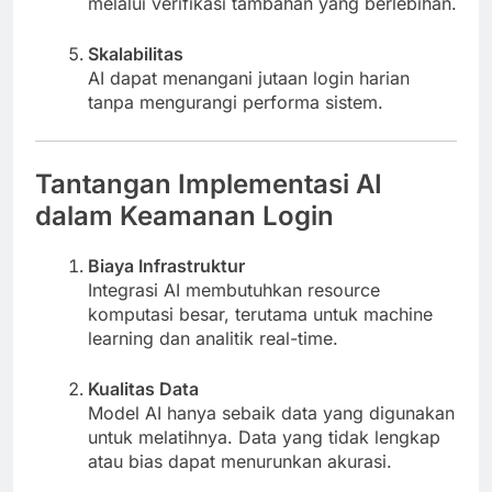
melalui verifikasi tambahan yang berlebihan.
Skalabilitas
AI dapat menangani jutaan login harian
tanpa mengurangi performa sistem.
Tantangan Implementasi AI
dalam Keamanan Login
Biaya Infrastruktur
Integrasi AI membutuhkan resource
komputasi besar, terutama untuk machine
learning dan analitik real-time.
Kualitas Data
Model AI hanya sebaik data yang digunakan
untuk melatihnya. Data yang tidak lengkap
atau bias dapat menurunkan akurasi.