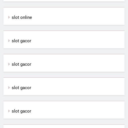
slot online
slot gacor
slot gacor
slot gacor
slot gacor