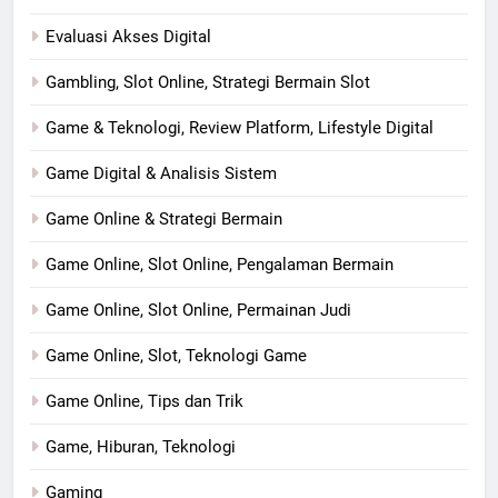
Evaluasi Akses Digital
Gambling, Slot Online, Strategi Bermain Slot
Game & Teknologi, Review Platform, Lifestyle Digital
Game Digital & Analisis Sistem
Game Online & Strategi Bermain
Game Online, Slot Online, Pengalaman Bermain
Game Online, Slot Online, Permainan Judi
Game Online, Slot, Teknologi Game
Game Online, Tips dan Trik
Game, Hiburan, Teknologi
Gaming