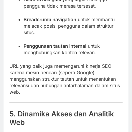
pengguna tidak merasa tersesat.
Breadcrumb navigation
untuk membantu
melacak posisi pengguna dalam struktur
situs.
Penggunaan tautan internal
untuk
menghubungkan konten relevan.
URL yang baik juga memengaruhi kinerja SEO
karena mesin pencari (seperti Google)
menggunakan struktur tautan untuk menentukan
relevansi dan hubungan antarhalaman dalam situs
web.
5. Dinamika Akses dan Analitik
Web