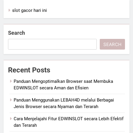
slot gacor hari ini
Search
SEARCH
Recent Posts
Panduan Mengoptimalkan Browser saat Membuka
EDWINSLOT secara Aman dan Efisien
Panduan Menggunakan LEBAH4D melalui Berbagai
Jenis Browser secara Nyaman dan Terarah
Cara Menjelajahi Fitur EDWINSLOT secara Lebih Efektif
dan Terarah