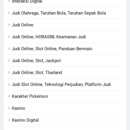
Interaksi Digital
Judi Olahraga, Taruhan Bola, Taruhan Sepak Bola
Judi Online
Judi Online, HORAS88, Keamanan Judi
Judi Online, Slot Online, Panduan Bermain
Judi Online, Slot, Jackpot
Judi Online, Slot, Thailand
Judi Slot Online, Teknologi Perjudian, Platform Judi
Karakter Pokémon
Kasino
Kasino Digital