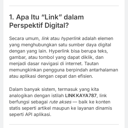
1. Apa Itu “Link” dalam
Perspektif Digital?
Secara umum,
link
atau
hyperlink
adalah elemen
yang menghubungkan satu sumber daya digital
dengan yang lain. Hyperlink bisa berupa teks,
gambar, atau tombol yang dapat diklik, dan
menjadi dasar navigasi di internet. Tautan
memungkinkan pengguna berpindah antarhalaman
atau aplikasi dengan cepat dan efisien.
Dalam banyak sistem, termasuk yang kita
analogikan dengan istilah
LINK KAYA787
, link
berfungsi sebagai
rute akses
— baik ke konten
statis seperti artikel maupun ke layanan dinamis
seperti API aplikasi.