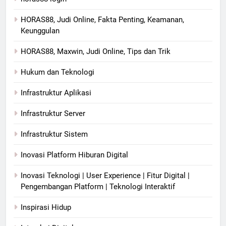
HORAS88, Judi Online, Fakta Penting, Keamanan,
Keunggulan
HORAS88, Maxwin, Judi Online, Tips dan Trik
Hukum dan Teknologi
Infrastruktur Aplikasi
Infrastruktur Server
Infrastruktur Sistem
Inovasi Platform Hiburan Digital
Inovasi Teknologi | User Experience | Fitur Digital |
Pengembangan Platform | Teknologi Interaktif
Inspirasi Hidup