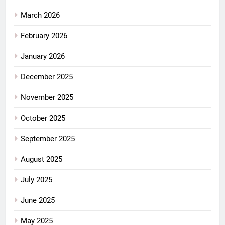
March 2026
February 2026
January 2026
December 2025
November 2025
October 2025
September 2025
August 2025
July 2025
June 2025
May 2025