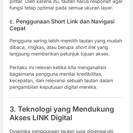
pintar. Oleh karena itu, tautan harus responsif agar
fungsi tetap optimal pada semua ukuran layar.
c. Penggunaan Short Link dan Navigasi
Cepat
Pengguna sering lebih memilih tautan yang mudah
dibaca, ringkas, atau berupa
short link
yang
langsung memberikan petunjuk tujuan akses.
Perilaku ini relevan ketika kita menganalisis
bagaimana pengguna menilai kredibilitas,
kecepatan, dan relevansi sebuah tautan dalam
pengambilan keputusan digital mereka.
3. Teknologi yang Mendukung
Akses LINK Digital
Dinamika penggunaan tautan juga dipengaruhi