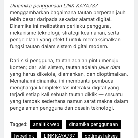
Dinamika penggunaan LINK KAYA787
menggambarkan bagaimana tautan berperan jauh
lebih besar daripada sekadar alamat digital.
Dinamika ini melibatkan perilaku pengguna,
mekanisme teknologi, strategi keamanan, serta
pengelolaan yang efektif untuk memaksimalkan
fungsi tautan dalam sistem digital modern.
Dari sisi pengguna, tautan adalah pintu menuju
konten; dari sisi sistem, tautan adalah
jalur data
yang harus dikelola, diamankan, dan dioptimalkan.
Memahami dinamika ini membantu pembaca
menghargai kompleksitas interaksi digital yang
terjadi setiap kali sebuah tautan diklik — sesuatu
yang tampak sederhana namun sarat makna dalam
pengalaman pengguna dan desain teknologi.
Tagged:
analitik web
dinamika penggunaan
hyperlink
LINK KAYA787
optimasi akses