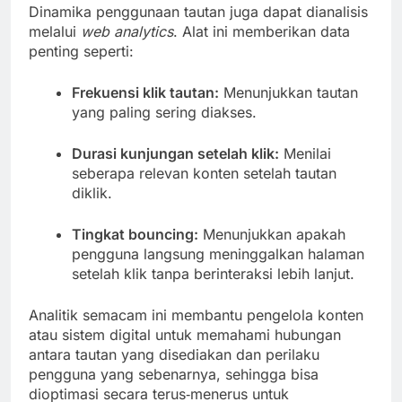
Dinamika penggunaan tautan juga dapat dianalisis
melalui
web analytics
. Alat ini memberikan data
penting seperti:
Frekuensi klik tautan:
Menunjukkan tautan
yang paling sering diakses.
Durasi kunjungan setelah klik:
Menilai
seberapa relevan konten setelah tautan
diklik.
Tingkat bouncing:
Menunjukkan apakah
pengguna langsung meninggalkan halaman
setelah klik tanpa berinteraksi lebih lanjut.
Analitik semacam ini membantu pengelola konten
atau sistem digital untuk memahami hubungan
antara tautan yang disediakan dan perilaku
pengguna yang sebenarnya, sehingga bisa
dioptimasi secara terus‑menerus untuk