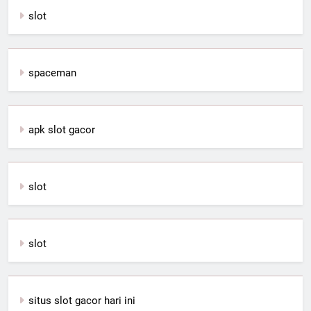
slot
spaceman
apk slot gacor
slot
slot
situs slot gacor hari ini