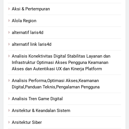
Aksi & Pertempuran
Alola Region
alternatif laris4d
alternatif link laris4d
Analisis Konektivitas Digital Stabilitas Layanan dan
Infrastruktur Optimasi Akses Pengguna Keamanan
Akses dan Autentikasi UX dan Kinerja Platform
Analisis Performa,Optimasi Akses,Keamanan
Digital,Panduan Teknis,Pengalaman Pengguna
Analisis Tren Game Digital
Arsitektur & Keandalan Sistem
Arsitektur Siber