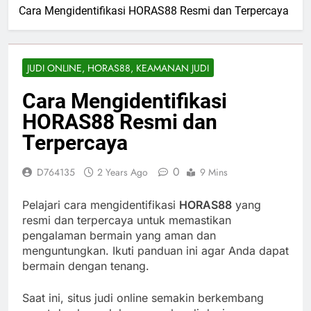
Cara Mengidentifikasi HORAS88 Resmi dan Terpercaya
JUDI ONLINE, HORAS88, KEAMANAN JUDI
Cara Mengidentifikasi
HORAS88 Resmi dan
Terpercaya
0
D764135
2 Years Ago
9 Mins
Pelajari cara mengidentifikasi
HORAS88
yang
resmi dan terpercaya untuk memastikan
pengalaman bermain yang aman dan
menguntungkan. Ikuti panduan ini agar Anda dapat
bermain dengan tenang.
Saat ini, situs judi online semakin berkembang