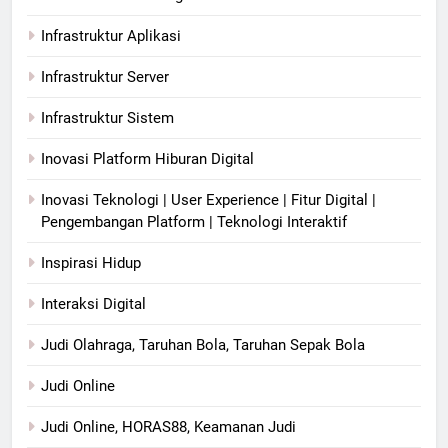
Infrastruktur Aplikasi
Infrastruktur Server
Infrastruktur Sistem
Inovasi Platform Hiburan Digital
Inovasi Teknologi | User Experience | Fitur Digital |
Pengembangan Platform | Teknologi Interaktif
Inspirasi Hidup
Interaksi Digital
Judi Olahraga, Taruhan Bola, Taruhan Sepak Bola
Judi Online
Judi Online, HORAS88, Keamanan Judi