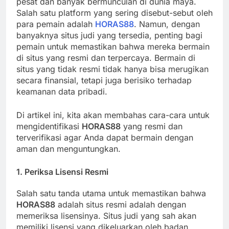
pesat dan banyak bermunculan di dunia maya.
Salah satu platform yang sering disebut-sebut oleh
para pemain adalah
HORAS88
. Namun, dengan
banyaknya situs judi yang tersedia, penting bagi
pemain untuk memastikan bahwa mereka bermain
di situs yang resmi dan terpercaya. Bermain di
situs yang tidak resmi tidak hanya bisa merugikan
secara finansial, tetapi juga berisiko terhadap
keamanan data pribadi.
Di artikel ini, kita akan membahas cara-cara untuk
mengidentifikasi
HORAS88
yang resmi dan
terverifikasi agar Anda dapat bermain dengan
aman dan menguntungkan.
1.
Periksa Lisensi Resmi
Salah satu tanda utama untuk memastikan bahwa
HORAS88
adalah situs resmi adalah dengan
memeriksa lisensinya. Situs judi yang sah akan
memiliki lisensi yang dikeluarkan oleh badan