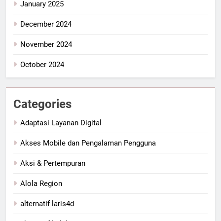
January 2025
December 2024
November 2024
October 2024
Categories
Adaptasi Layanan Digital
Akses Mobile dan Pengalaman Pengguna
Aksi & Pertempuran
Alola Region
alternatif laris4d