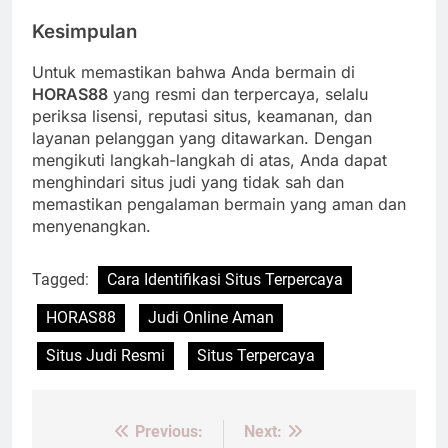
Kesimpulan
Untuk memastikan bahwa Anda bermain di
HORAS88
yang resmi dan terpercaya, selalu
periksa lisensi, reputasi situs, keamanan, dan
layanan pelanggan yang ditawarkan. Dengan
mengikuti langkah-langkah di atas, Anda dapat
menghindari situs judi yang tidak sah dan
memastikan pengalaman bermain yang aman dan
menyenangkan.
Tagged:
Cara Identifikasi Situs Terpercaya
HORAS88
Judi Online Aman
Situs Judi Resmi
Situs Terpercaya
Previous:
Next:
Post