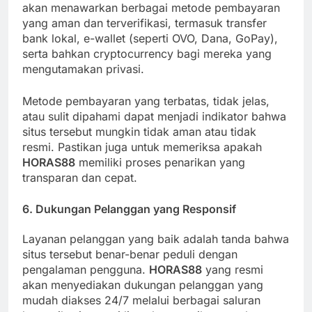
akan menawarkan berbagai metode pembayaran
yang aman dan terverifikasi, termasuk transfer
bank lokal, e-wallet (seperti OVO, Dana, GoPay),
serta bahkan cryptocurrency bagi mereka yang
mengutamakan privasi.
Metode pembayaran yang terbatas, tidak jelas,
atau sulit dipahami dapat menjadi indikator bahwa
situs tersebut mungkin tidak aman atau tidak
resmi. Pastikan juga untuk memeriksa apakah
HORAS88
memiliki proses penarikan yang
transparan dan cepat.
6.
Dukungan Pelanggan yang Responsif
Layanan pelanggan yang baik adalah tanda bahwa
situs tersebut benar-benar peduli dengan
pengalaman pengguna.
HORAS88
yang resmi
akan menyediakan dukungan pelanggan yang
mudah diakses 24/7 melalui berbagai saluran