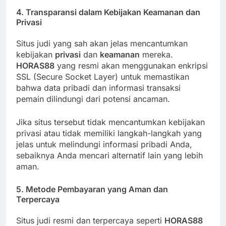
4.
Transparansi dalam Kebijakan Keamanan dan
Privasi
Situs judi yang sah akan jelas mencantumkan
kebijakan
privasi
dan
keamanan
mereka.
HORAS88
yang resmi akan menggunakan enkripsi
SSL (Secure Socket Layer) untuk memastikan
bahwa data pribadi dan informasi transaksi
pemain dilindungi dari potensi ancaman.
Jika situs tersebut tidak mencantumkan kebijakan
privasi atau tidak memiliki langkah-langkah yang
jelas untuk melindungi informasi pribadi Anda,
sebaiknya Anda mencari alternatif lain yang lebih
aman.
5.
Metode Pembayaran yang Aman dan
Terpercaya
Situs judi resmi dan terpercaya seperti
HORAS88