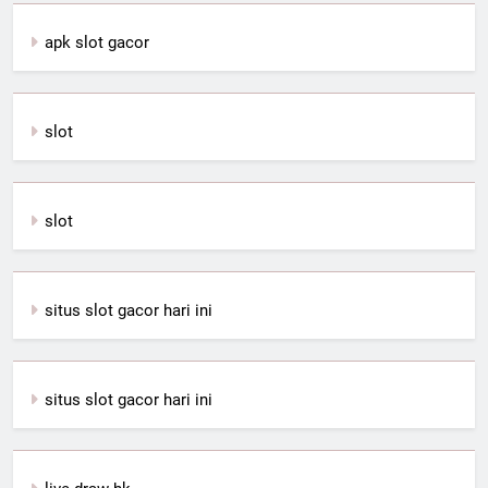
apk slot gacor
slot
slot
situs slot gacor hari ini
situs slot gacor hari ini