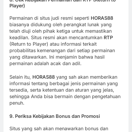
Player)
Permainan di situs judi resmi seperti
HORAS88
biasanya didukung oleh perangkat lunak yang
telah diuji oleh pihak ketiga untuk memastikan
keadilan. Situs resmi akan mencantumkan
RTP
(Return to Player) atau informasi terkait
probabilitas kemenangan dari setiap permainan
yang ditawarkan. Ini menjamin bahwa hasil
permainan adalah acak dan adil.
Selain itu,
HORAS88
yang sah akan memberikan
informasi tentang berbagai jenis permainan yang
tersedia, serta ketentuan dan aturan yang jelas,
sehingga Anda bisa bermain dengan pengetahuan
penuh.
9.
Periksa Kebijakan Bonus dan Promosi
Situs yang sah akan menawarkan bonus dan