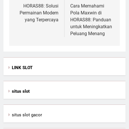
navigation
HORAS88: Solusi
Cara Memahami
Permainan Modern
Pola Maxwin di
yang Terpercaya
HORAS88: Panduan
untuk Meningkatkan
Peluang Menang
LINK SLOT
situs slot
situs slot gacor