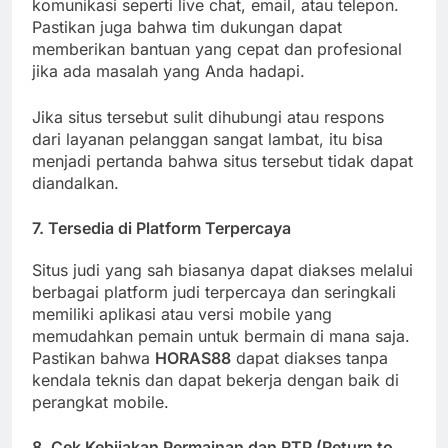
komunikasi seperti live chat, email, atau telepon.
Pastikan juga bahwa tim dukungan dapat
memberikan bantuan yang cepat dan profesional
jika ada masalah yang Anda hadapi.
Jika situs tersebut sulit dihubungi atau respons
dari layanan pelanggan sangat lambat, itu bisa
menjadi pertanda bahwa situs tersebut tidak dapat
diandalkan.
7.
Tersedia di Platform Terpercaya
Situs judi yang sah biasanya dapat diakses melalui
berbagai platform judi terpercaya dan seringkali
memiliki aplikasi atau versi mobile yang
memudahkan pemain untuk bermain di mana saja.
Pastikan bahwa
HORAS88
dapat diakses tanpa
kendala teknis dan dapat bekerja dengan baik di
perangkat mobile.
8.
Cek Kebijakan Permainan dan RTP (Return to