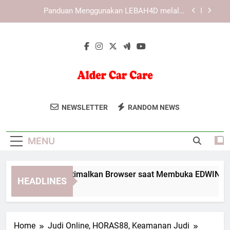
Skip
Terarah
Cara Menjelajahi Fitur EDWINSLOT secara Lebih
to
Efektif dan Terarah
content
Cara Menjelajahi Fitur LEBAH4D secara Lebih
Efektif
Panduan Mengoptimalkan Browser saat
Membuka EDWINSLOT secara Aman dan Efisien
Panduan Menggunakan LEBAH4D melalui
Berbagai Jenis Browser secara Nyaman dan
Alder Car Care
Terarah
Percayakan Perawatan Mobil Anda Pada
Cara Menjelajahi Fitur EDWINSLOT secara Lebih
NEWSLETTER
RANDOM NEWS
Efektif dan Terarah
Home
Alder Car Care Home. Layanan
Cara Menjelajahi Fitur LEBAH4D secara Lebih
Profesional Untuk Menjaga Performa
Efektif
MENU
Kendaraan.
nduan Mengoptimalkan Browser saat Membuka EDWINSLOT se
HEADLINES
Weeks Ago
Home
Judi Online, HORAS88, Keamanan Judi