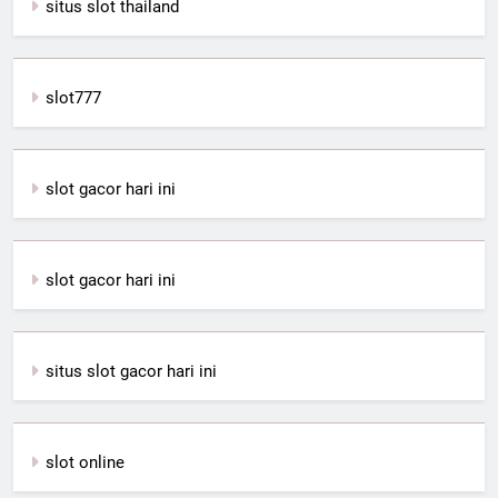
situs slot thailand
slot777
slot gacor hari ini
slot gacor hari ini
situs slot gacor hari ini
slot online