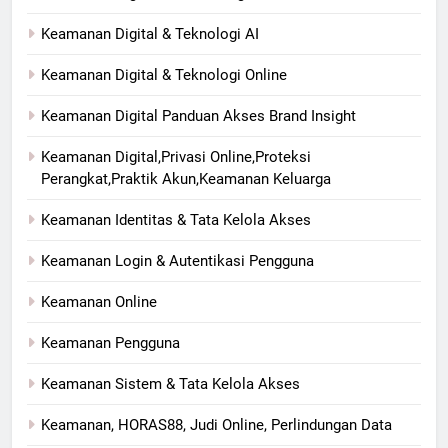
Keamanan Digital & Teknologi AI
Keamanan Digital & Teknologi Online
Keamanan Digital Panduan Akses Brand Insight
Keamanan Digital,Privasi Online,Proteksi
Perangkat,Praktik Akun,Keamanan Keluarga
Keamanan Identitas & Tata Kelola Akses
Keamanan Login & Autentikasi Pengguna
Keamanan Online
Keamanan Pengguna
Keamanan Sistem & Tata Kelola Akses
Keamanan, HORAS88, Judi Online, Perlindungan Data