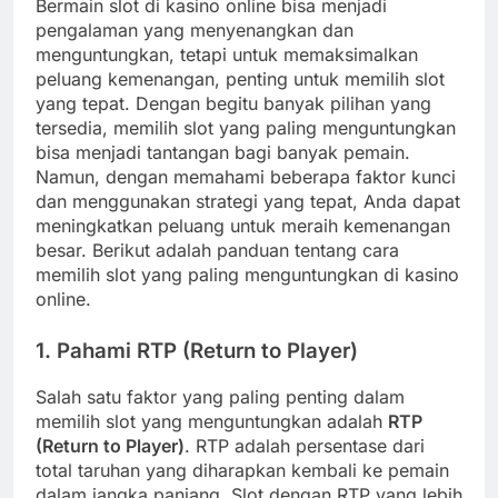
Bermain slot di kasino online bisa menjadi
pengalaman yang menyenangkan dan
menguntungkan, tetapi untuk memaksimalkan
peluang kemenangan, penting untuk memilih slot
yang tepat. Dengan begitu banyak pilihan yang
tersedia, memilih slot yang paling menguntungkan
bisa menjadi tantangan bagi banyak pemain.
Namun, dengan memahami beberapa faktor kunci
dan menggunakan strategi yang tepat, Anda dapat
meningkatkan peluang untuk meraih kemenangan
besar. Berikut adalah panduan tentang cara
memilih slot yang paling menguntungkan di kasino
online.
1.
Pahami RTP (Return to Player)
Salah satu faktor yang paling penting dalam
memilih slot yang menguntungkan adalah
RTP
(Return to Player)
. RTP adalah persentase dari
total taruhan yang diharapkan kembali ke pemain
dalam jangka panjang. Slot dengan RTP yang lebih