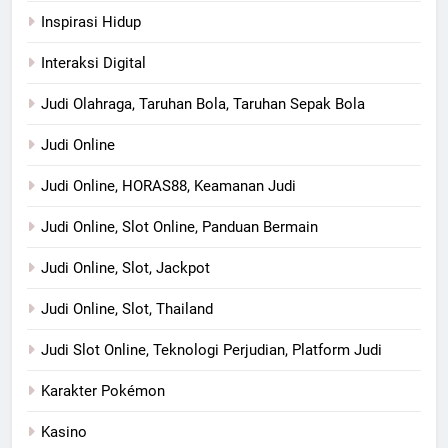
Inspirasi Hidup
Interaksi Digital
Judi Olahraga, Taruhan Bola, Taruhan Sepak Bola
Judi Online
Judi Online, HORAS88, Keamanan Judi
Judi Online, Slot Online, Panduan Bermain
Judi Online, Slot, Jackpot
Judi Online, Slot, Thailand
Judi Slot Online, Teknologi Perjudian, Platform Judi
Karakter Pokémon
Kasino