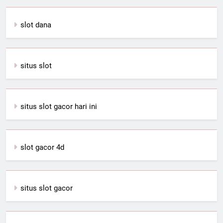
slot dana
situs slot
situs slot gacor hari ini
slot gacor 4d
situs slot gacor