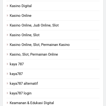
Kasino Digital
Kasino Online
Kasino Online, Judi Online, Slot
Kasino Online, Slot
Kasino Online, Slot, Permainan Kasino
Kasino, Slot, Permainan Online
kaya 787
kaya787
kaya787 alternatif
kaya787 login
Keamanan & Edukasi Digital