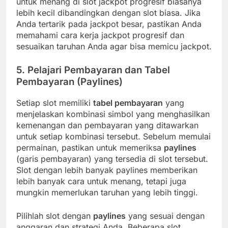
untuk menang di slot jackpot progresif biasanya
lebih kecil dibandingkan dengan slot biasa. Jika
Anda tertarik pada jackpot besar, pastikan Anda
memahami cara kerja jackpot progresif dan
sesuaikan taruhan Anda agar bisa memicu jackpot.
5.
Pelajari Pembayaran dan Tabel
Pembayaran (Paylines)
Setiap slot memiliki
tabel pembayaran
yang
menjelaskan kombinasi simbol yang menghasilkan
kemenangan dan pembayaran yang ditawarkan
untuk setiap kombinasi tersebut. Sebelum memulai
permainan, pastikan untuk memeriksa
paylines
(garis pembayaran) yang tersedia di slot tersebut.
Slot dengan lebih banyak paylines memberikan
lebih banyak cara untuk menang, tetapi juga
mungkin memerlukan taruhan yang lebih tinggi.
Pilihlah slot dengan
paylines
yang sesuai dengan
anggaran dan strategi Anda. Beberapa slot