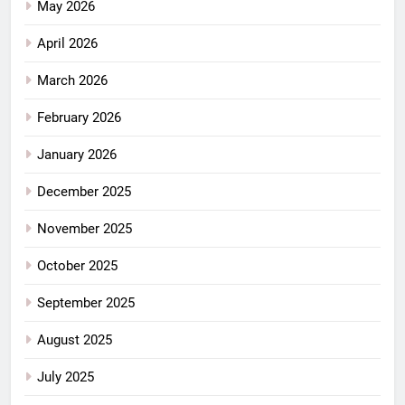
May 2026
April 2026
March 2026
February 2026
January 2026
December 2025
November 2025
October 2025
September 2025
August 2025
July 2025