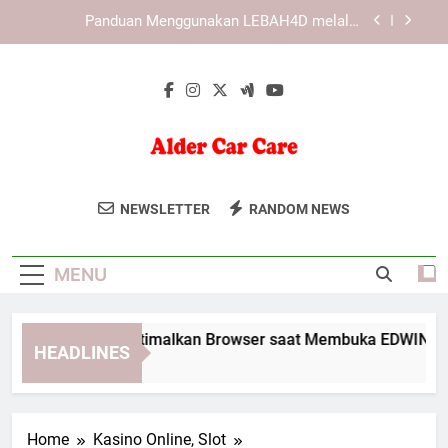
Skip
Terarah
Cara Menjelajahi Fitur EDWINSLOT secara Lebih
to
Efektif dan Terarah
content
Cara Menjelajahi Fitur LEBAH4D secara Lebih
Efektif
Panduan Mengoptimalkan Browser saat
Membuka EDWINSLOT secara Aman dan Efisien
Panduan Menggunakan LEBAH4D melalui
Berbagai Jenis Browser secara Nyaman dan
Alder Car Care
Terarah
Percayakan Perawatan Mobil Anda Pada
Cara Menjelajahi Fitur EDWINSLOT secara Lebih
NEWSLETTER
RANDOM NEWS
Efektif dan Terarah
Home
Alder Car Care Home. Layanan
Cara Menjelajahi Fitur LEBAH4D secara Lebih
Profesional Untuk Menjaga Performa
Efektif
MENU
Kendaraan.
nduan Mengoptimalkan Browser saat Membuka EDWINSLOT se
HEADLINES
Weeks Ago
Home
Kasino Online, Slot