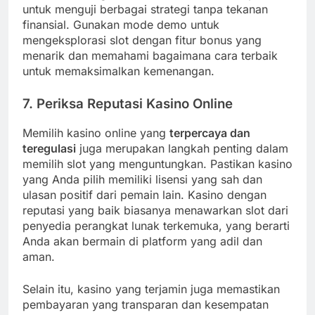
untuk menguji berbagai strategi tanpa tekanan
finansial. Gunakan mode demo untuk
mengeksplorasi slot dengan fitur bonus yang
menarik dan memahami bagaimana cara terbaik
untuk memaksimalkan kemenangan.
7.
Periksa Reputasi Kasino Online
Memilih kasino online yang
terpercaya dan
teregulasi
juga merupakan langkah penting dalam
memilih slot yang menguntungkan. Pastikan kasino
yang Anda pilih memiliki lisensi yang sah dan
ulasan positif dari pemain lain. Kasino dengan
reputasi yang baik biasanya menawarkan slot dari
penyedia perangkat lunak terkemuka, yang berarti
Anda akan bermain di platform yang adil dan
aman.
Selain itu, kasino yang terjamin juga memastikan
pembayaran yang transparan dan kesempatan