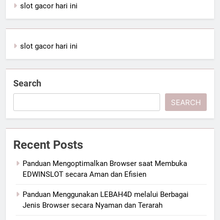
slot gacor hari ini
slot gacor hari ini
Search
SEARCH
Recent Posts
Panduan Mengoptimalkan Browser saat Membuka
EDWINSLOT secara Aman dan Efisien
Panduan Menggunakan LEBAH4D melalui Berbagai
Jenis Browser secara Nyaman dan Terarah