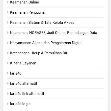
Keamanan Online
Keamanan Pengguna
Keamanan Sistem & Tata Kelola Akses
Keamanan, HORAS88, Judi Online, Perlindungan Data
Kenyamanan Akses dan Pengalaman Digital
Ketenangan Hidup & Pemulihan Diri
Kinerja Layanan
laris4d
laris4d alternatif
laris4d link alternatif
laris4d login