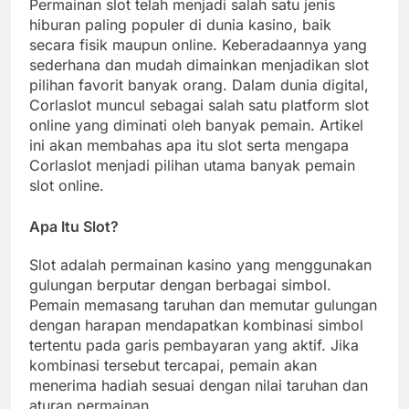
Permainan slot telah menjadi salah satu jenis
hiburan paling populer di dunia kasino, baik
secara fisik maupun online. Keberadaannya yang
sederhana dan mudah dimainkan menjadikan slot
pilihan favorit banyak orang. Dalam dunia digital,
Corlaslot muncul sebagai salah satu platform slot
online yang diminati oleh banyak pemain. Artikel
ini akan membahas apa itu slot serta mengapa
Corlaslot menjadi pilihan utama banyak pemain
slot online.
Apa Itu Slot?
Slot adalah permainan kasino yang menggunakan
gulungan berputar dengan berbagai simbol.
Pemain memasang taruhan dan memutar gulungan
dengan harapan mendapatkan kombinasi simbol
tertentu pada garis pembayaran yang aktif. Jika
kombinasi tersebut tercapai, pemain akan
menerima hadiah sesuai dengan nilai taruhan dan
aturan permainan.