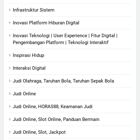
Infrastruktur Sistem
Inovasi Platform Hiburan Digital
Inovasi Teknologi | User Experience | Fitur Digital |
Pengembangan Platform | Teknologi Interaktif
Inspirasi Hidup
Interaksi Digital
Judi Olahraga, Taruhan Bola, Taruhan Sepak Bola
Judi Online
Judi Online, HORAS88, Keamanan Judi
Judi Online, Slot Online, Panduan Bermain
Judi Online, Slot, Jackpot