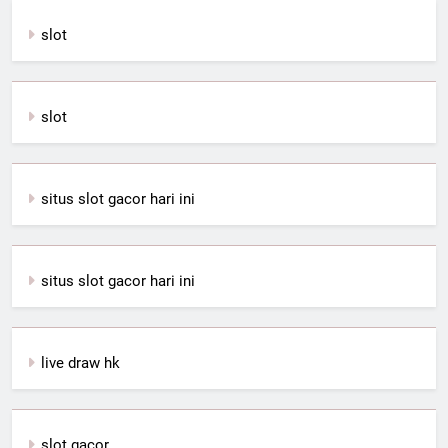
slot
slot
situs slot gacor hari ini
situs slot gacor hari ini
live draw hk
slot gacor