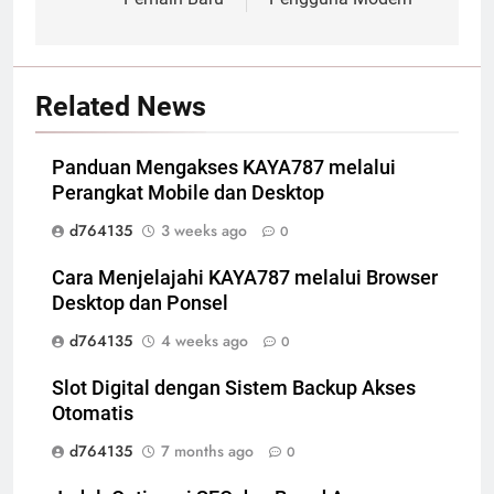
Related News
Panduan Mengakses KAYA787 melalui
Perangkat Mobile dan Desktop
d764135
3 weeks ago
0
Cara Menjelajahi KAYA787 melalui Browser
Desktop dan Ponsel
d764135
4 weeks ago
0
Slot Digital dengan Sistem Backup Akses
Otomatis
d764135
7 months ago
0