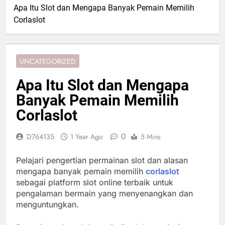
Apa Itu Slot dan Mengapa Banyak Pemain Memilih
Corlaslot
UNCATEGORIZED
Apa Itu Slot dan Mengapa
Banyak Pemain Memilih
Corlaslot
0
D764135
1 Year Ago
5 Mins
Pelajari pengertian permainan slot dan alasan
mengapa banyak pemain memilih
corlaslot
sebagai platform slot online terbaik untuk
pengalaman bermain yang menyenangkan dan
menguntungkan.