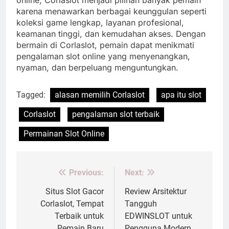
online, Corlaslot menjadi pilihan banyak pemain
karena menawarkan berbagai keunggulan seperti
koleksi game lengkap, layanan profesional,
keamanan tinggi, dan kemudahan akses. Dengan
bermain di Corlaslot, pemain dapat menikmati
pengalaman slot online yang menyenangkan,
nyaman, dan berpeluang menguntungkan.
Tagged:
alasan memilih Corlaslot
apa itu slot
Corlaslot
pengalaman slot terbaik
Permainan Slot Online
Previous:
Next:
Post
navigation
Situs Slot Gacor
Review Arsitektur
Corlaslot, Tempat
Tangguh
Terbaik untuk
EDWINSLOT untuk
Pemain Baru
Pengguna Modern