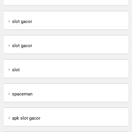
slot gacor
slot gacor
slot
spaceman
apk slot gacor