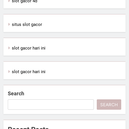
slot gacor 4d
situs slot gacor
slot gacor hari ini
slot gacor hari ini
Search
SEARCH