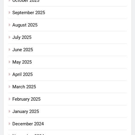
October 2025
September 2025
August 2025
July 2025
June 2025
May 2025
April 2025
March 2025
February 2025
January 2025
December 2024