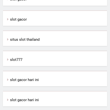
slot gacor
situs slot thailand
slot777
slot gacor hari ini
slot gacor hari ini