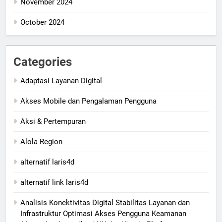
November 2024
October 2024
Categories
Adaptasi Layanan Digital
Akses Mobile dan Pengalaman Pengguna
Aksi & Pertempuran
Alola Region
alternatif laris4d
alternatif link laris4d
Analisis Konektivitas Digital Stabilitas Layanan dan
Infrastruktur Optimasi Akses Pengguna Keamanan