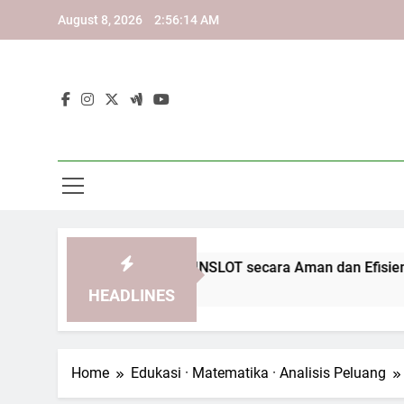
Skip
August 8, 2026
2:56:15 AM
to
content
Ald
Percayaka
at Membuka EDWINSLOT secara Aman dan Efisien
Pand
2 Wee
HEADLINES
Home
Edukasi · Matematika · Analisis Peluang