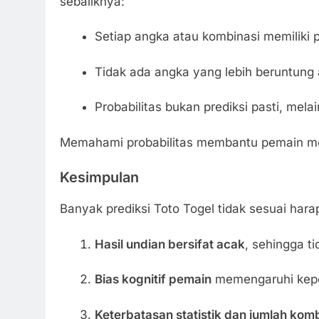
sebaliknya:
Setiap angka atau kombinasi memiliki p
Tidak ada angka yang lebih beruntung
Probabilitas bukan prediksi pasti, mel
Memahami probabilitas membantu pemain meli
Kesimpulan
Banyak prediksi Toto Togel tidak sesuai hara
Hasil undian bersifat acak
, sehingga ti
Bias kognitif pemain
memengaruhi kepe
Keterbatasan statistik dan jumlah kom