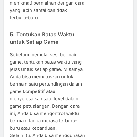
menikmati permainan dengan cara
yang lebih santai dan tidak
terburu-buru.
5. Tentukan Batas Waktu
untuk Setiap Game
Sebelum memulai sesi bermain
game, tentukan batas waktu yang
jelas untuk setiap game. Misalnya,
Anda bisa memutuskan untuk
bermain satu pertandingan dalam
game kompetitif atau
menyelesaikan satu level dalam
game petualangan. Dengan cara
ini, Anda bisa mengontrol waktu
bermain tanpa merasa terburu-
buru atau kecanduan.
Selain itu, Anda bisa menggunakan