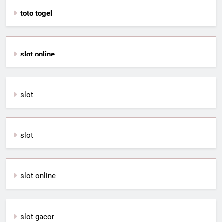
toto togel
slot online
slot
slot
slot online
slot gacor