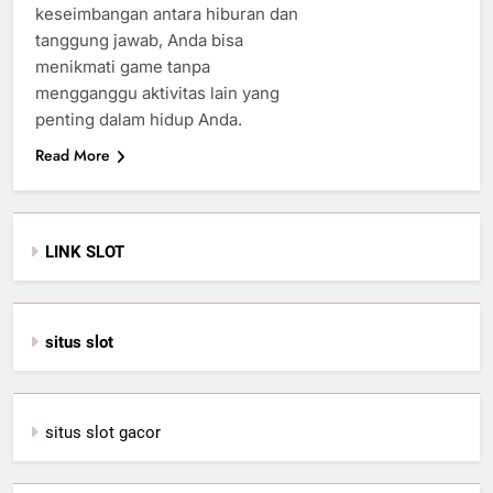
keseimbangan antara hiburan dan
tanggung jawab, Anda bisa
menikmati game tanpa
mengganggu aktivitas lain yang
penting dalam hidup Anda.
Read More
LINK SLOT
situs slot
situs slot gacor