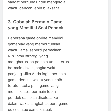
sangat berguna untuk mengelola
waktu dengan lebih bijaksana.
3. Cobalah Bermain Game
yang Memiliki Sesi Pendek
Beberapa game online memiliki
gameplay yang membutuhkan
waktu lama, seperti permainan
RPG atau strategi yang
mengharuskan pemain untuk terus
bermain dalam jangka waktu
panjang. Jika Anda ingin bermain
game dengan waktu yang lebih
teratur, coba pilih game yang
memiliki sesi bermain lebih
pendek dan bisa diselesaikan
dalam waktu singkat, seperti game
puzzle atau game kasual.