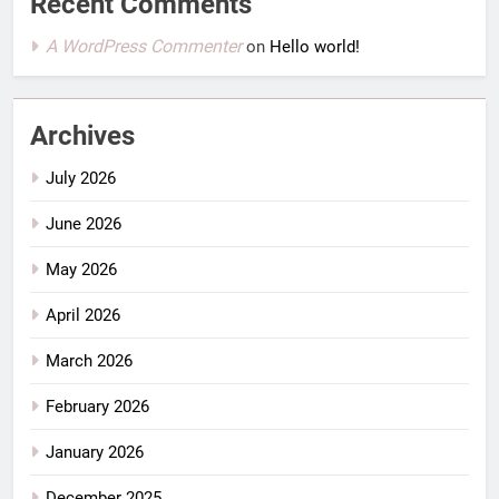
Recent Comments
A WordPress Commenter
on
Hello world!
Archives
July 2026
June 2026
May 2026
April 2026
March 2026
February 2026
January 2026
December 2025