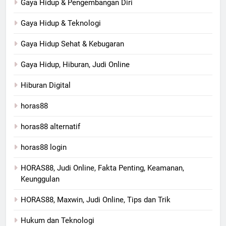
Gaya Hidup & Pengembangan Diri
Gaya Hidup & Teknologi
Gaya Hidup Sehat & Kebugaran
Gaya Hidup, Hiburan, Judi Online
Hiburan Digital
horas88
horas88 alternatif
horas88 login
HORAS88, Judi Online, Fakta Penting, Keamanan,
Keunggulan
HORAS88, Maxwin, Judi Online, Tips dan Trik
Hukum dan Teknologi