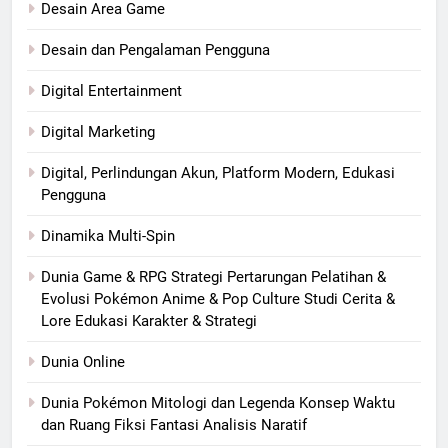
Desain Area Game
Desain dan Pengalaman Pengguna
Digital Entertainment
Digital Marketing
Digital, Perlindungan Akun, Platform Modern, Edukasi
Pengguna
Dinamika Multi-Spin
Dunia Game & RPG Strategi Pertarungan Pelatihan &
Evolusi Pokémon Anime & Pop Culture Studi Cerita &
Lore Edukasi Karakter & Strategi
Dunia Online
Dunia Pokémon Mitologi dan Legenda Konsep Waktu
dan Ruang Fiksi Fantasi Analisis Naratif