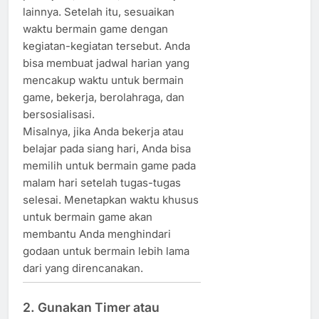
lainnya. Setelah itu, sesuaikan
waktu bermain game dengan
kegiatan-kegiatan tersebut. Anda
bisa membuat jadwal harian yang
mencakup waktu untuk bermain
game, bekerja, berolahraga, dan
bersosialisasi.
Misalnya, jika Anda bekerja atau
belajar pada siang hari, Anda bisa
memilih untuk bermain game pada
malam hari setelah tugas-tugas
selesai. Menetapkan waktu khusus
untuk bermain game akan
membantu Anda menghindari
godaan untuk bermain lebih lama
dari yang direncanakan.
2. Gunakan Timer atau