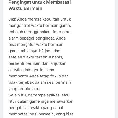
Pengingat untuk Membatasi
Waktu Bermain
Jika Anda merasa kesulitan untuk
mengontrol waktu bermain game,
cobalah menggunakan timer atau
alarm sebagai pengingat. Anda
bisa mengatur waktu bermain
game, misalnya 1-2 jam, dan
setelah waktu tersebut habis,
berhenti bermain dan lanjutkan
aktivitas lainnya. Ini akan
membantu Anda tetap fokus dan
tidak terjebak dalam sesi bermain
yang terlalu lama.
Selain itu, beberapa aplikasi atau
fitur dalam game juga menawarkan
pengaturan waktu yang dapat
membatasi sesi bermain, yang bisa