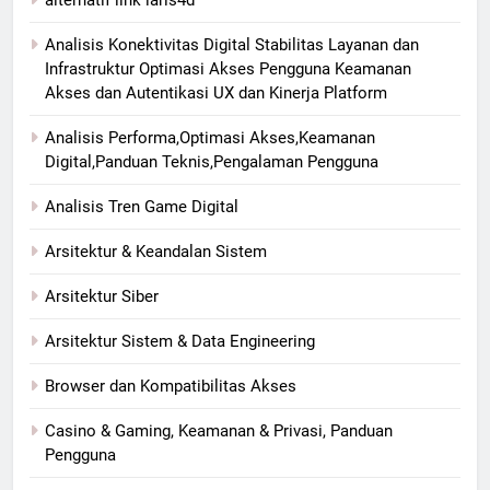
Analisis Konektivitas Digital Stabilitas Layanan dan
Infrastruktur Optimasi Akses Pengguna Keamanan
Akses dan Autentikasi UX dan Kinerja Platform
Analisis Performa,Optimasi Akses,Keamanan
Digital,Panduan Teknis,Pengalaman Pengguna
Analisis Tren Game Digital
Arsitektur & Keandalan Sistem
Arsitektur Siber
Arsitektur Sistem & Data Engineering
Browser dan Kompatibilitas Akses
Casino & Gaming, Keamanan & Privasi, Panduan
Pengguna