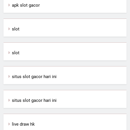
apk slot gacor
slot
slot
situs slot gacor hari ini
situs slot gacor hari ini
live draw hk