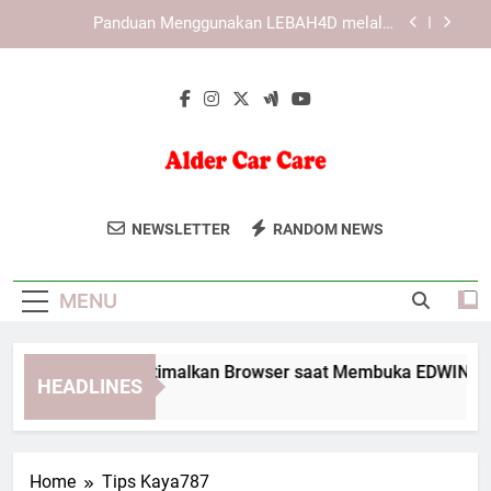
Skip
Terarah
Cara Menjelajahi Fitur EDWINSLOT secara Lebih
to
Efektif dan Terarah
content
Cara Menjelajahi Fitur LEBAH4D secara Lebih
Efektif
Panduan Mengoptimalkan Browser saat
Membuka EDWINSLOT secara Aman dan Efisien
Panduan Menggunakan LEBAH4D melalui
Berbagai Jenis Browser secara Nyaman dan
Alder Car Care
Terarah
Percayakan Perawatan Mobil Anda Pada
Cara Menjelajahi Fitur EDWINSLOT secara Lebih
NEWSLETTER
RANDOM NEWS
Efektif dan Terarah
Home
Alder Car Care Home. Layanan
Cara Menjelajahi Fitur LEBAH4D secara Lebih
Profesional Untuk Menjaga Performa
Efektif
MENU
Kendaraan.
nduan Mengoptimalkan Browser saat Membuka EDWINSLOT se
HEADLINES
Weeks Ago
Home
Tips Kaya787