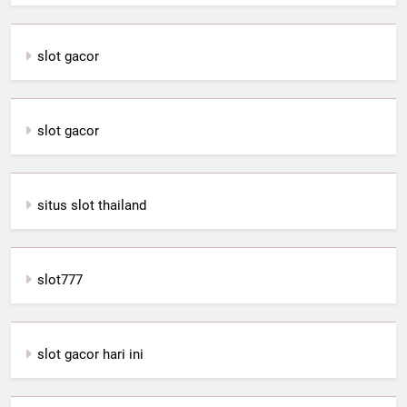
slot gacor
slot gacor
situs slot thailand
slot777
slot gacor hari ini