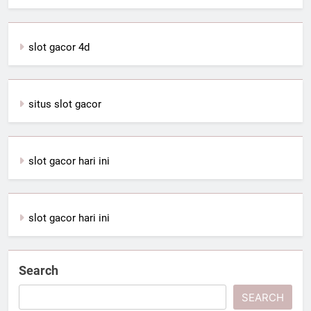
slot gacor 4d
situs slot gacor
slot gacor hari ini
slot gacor hari ini
Search
SEARCH