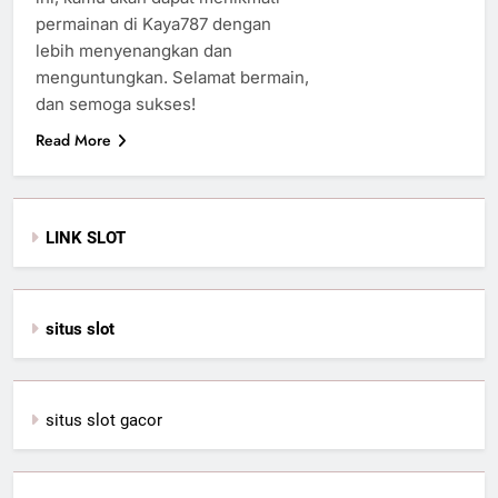
permainan di Kaya787 dengan
lebih menyenangkan dan
menguntungkan. Selamat bermain,
dan semoga sukses!
Read More
LINK SLOT
situs slot
situs slot gacor