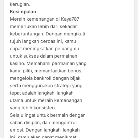
kerugian.
Kesimpulan
Meraih kemenangan di Kaya787
memerlukan lebih dari sekadar
keberuntungan. Dengan mengikuti
tujuh langkah cerdas ini, kamu
dapat meningkatkan peluangmu
untuk sukses dalam permainan
kasino. Memahami permainan yang
kamu pilih, memanfaatkan bonus,
mengelola bankroll dengan bijak,
serta menggunakan strategi yang
tepat adalah langkah-langkah
utama untuk meraih kemenangan
yang lebih konsisten.
Selalu ingat untuk bermain dengan
sabar, disiplin, dan mengontrol
emosi. Dengan langkah-langkah
ini, kamu akan dapat menikmati