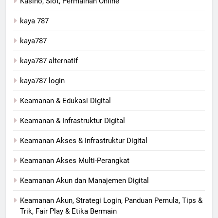
Kasino, Slot, Permainan Online
kaya 787
kaya787
kaya787 alternatif
kaya787 login
Keamanan & Edukasi Digital
Keamanan & Infrastruktur Digital
Keamanan Akses & Infrastruktur Digital
Keamanan Akses Multi-Perangkat
Keamanan Akun dan Manajemen Digital
Keamanan Akun, Strategi Login, Panduan Pemula, Tips &
Trik, Fair Play & Etika Bermain