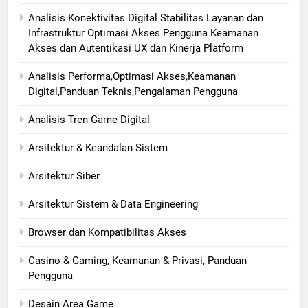
Analisis Konektivitas Digital Stabilitas Layanan dan
Infrastruktur Optimasi Akses Pengguna Keamanan
Akses dan Autentikasi UX dan Kinerja Platform
Analisis Performa,Optimasi Akses,Keamanan
Digital,Panduan Teknis,Pengalaman Pengguna
Analisis Tren Game Digital
Arsitektur & Keandalan Sistem
Arsitektur Siber
Arsitektur Sistem & Data Engineering
Browser dan Kompatibilitas Akses
Casino & Gaming, Keamanan & Privasi, Panduan
Pengguna
Desain Area Game