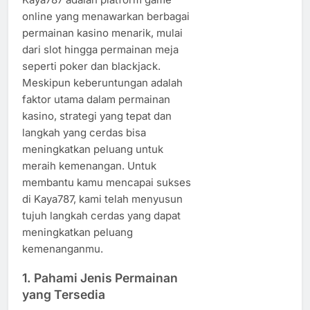
online yang menawarkan berbagai
permainan kasino menarik, mulai
dari slot hingga permainan meja
seperti poker dan blackjack.
Meskipun keberuntungan adalah
faktor utama dalam permainan
kasino, strategi yang tepat dan
langkah yang cerdas bisa
meningkatkan peluang untuk
meraih kemenangan. Untuk
membantu kamu mencapai sukses
di Kaya787, kami telah menyusun
tujuh langkah cerdas yang dapat
meningkatkan peluang
kemenanganmu.
1.
Pahami Jenis Permainan
yang Tersedia