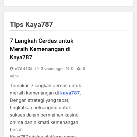
Tips Kaya787
7 Langkah Cerdas untuk
Meraih Kemenangan di
Kaya787
d764135
2 years ago
0
8
mins
Temukan 7 langkah cerdas untuk
meraih kemenangan di
kaya787
.
Dengan strategi yang tepat,
tingkatkan peluangmu untuk
sukses dalam permainan kasino
online dan nikmati kemenangan
besar.
Kaya787 adalah platform game