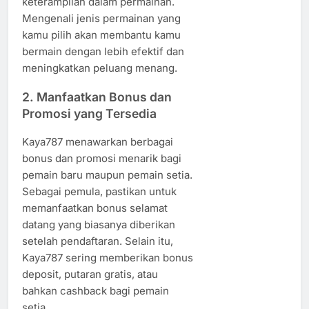
keterampilan dalam permainan.
Mengenali jenis permainan yang
kamu pilih akan membantu kamu
bermain dengan lebih efektif dan
meningkatkan peluang menang.
2.
Manfaatkan Bonus dan
Promosi yang Tersedia
Kaya787 menawarkan berbagai
bonus dan promosi menarik bagi
pemain baru maupun pemain setia.
Sebagai pemula, pastikan untuk
memanfaatkan bonus selamat
datang yang biasanya diberikan
setelah pendaftaran. Selain itu,
Kaya787 sering memberikan bonus
deposit, putaran gratis, atau
bahkan cashback bagi pemain
setia.