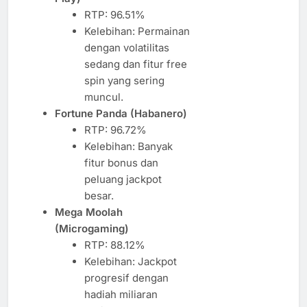
RTP: 96.51%
Kelebihan: Permainan
dengan volatilitas
sedang dan fitur free
spin yang sering
muncul.
Fortune Panda (Habanero)
RTP: 96.72%
Kelebihan: Banyak
fitur bonus dan
peluang jackpot
besar.
Mega Moolah
(Microgaming)
RTP: 88.12%
Kelebihan: Jackpot
progresif dengan
hadiah miliaran