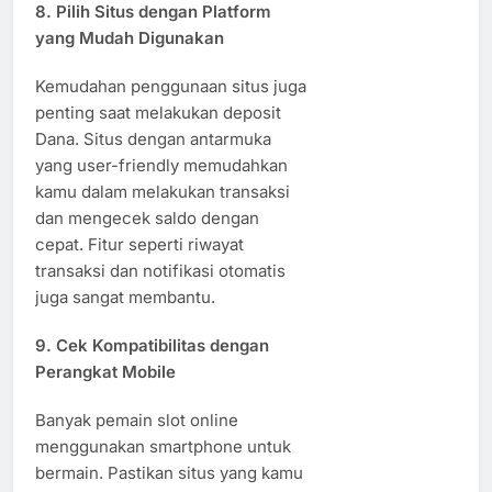
8. Pilih Situs dengan Platform
yang Mudah Digunakan
Kemudahan penggunaan situs juga
penting saat melakukan deposit
Dana. Situs dengan antarmuka
yang user-friendly memudahkan
kamu dalam melakukan transaksi
dan mengecek saldo dengan
cepat. Fitur seperti riwayat
transaksi dan notifikasi otomatis
juga sangat membantu.
9. Cek Kompatibilitas dengan
Perangkat Mobile
Banyak pemain slot online
menggunakan smartphone untuk
bermain. Pastikan situs yang kamu