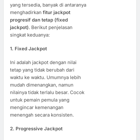
yang tersedia, banyak di antaranya
menghadirkan
fitur jackpot
progresif dan tetap (fixed
jackpot)
. Berikut penjelasan
singkat keduanya:
1.
Fixed Jackpot
Ini adalah jackpot dengan nilai
tetap yang tidak berubah dari
waktu ke waktu. Umumnya lebih
mudah dimenangkan, namun
nilainya tidak terlalu besar. Cocok
untuk pemain pemula yang
mengincar kemenangan
menengah secara konsisten.
2.
Progressive Jackpot