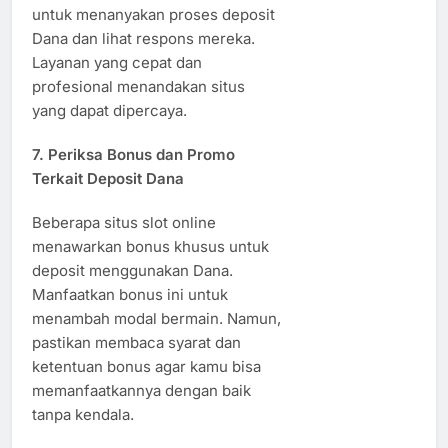
untuk menanyakan proses deposit
Dana dan lihat respons mereka.
Layanan yang cepat dan
profesional menandakan situs
yang dapat dipercaya.
7. Periksa Bonus dan Promo
Terkait Deposit Dana
Beberapa situs slot online
menawarkan bonus khusus untuk
deposit menggunakan Dana.
Manfaatkan bonus ini untuk
menambah modal bermain. Namun,
pastikan membaca syarat dan
ketentuan bonus agar kamu bisa
memanfaatkannya dengan baik
tanpa kendala.