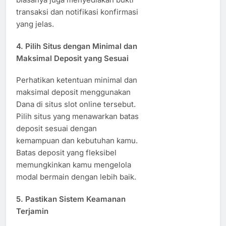
transaksi dan notifikasi konfirmasi
yang jelas.
4. Pilih Situs dengan Minimal dan
Maksimal Deposit yang Sesuai
Perhatikan ketentuan minimal dan
maksimal deposit menggunakan
Dana di situs slot online tersebut.
Pilih situs yang menawarkan batas
deposit sesuai dengan
kemampuan dan kebutuhan kamu.
Batas deposit yang fleksibel
memungkinkan kamu mengelola
modal bermain dengan lebih baik.
5. Pastikan Sistem Keamanan
Terjamin