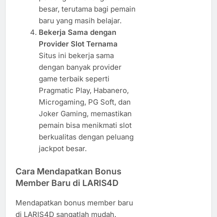
besar, terutama bagi pemain
baru yang masih belajar.
Bekerja Sama dengan
Provider Slot Ternama
Situs ini bekerja sama
dengan banyak provider
game terbaik seperti
Pragmatic Play, Habanero,
Microgaming, PG Soft, dan
Joker Gaming, memastikan
pemain bisa menikmati slot
berkualitas dengan peluang
jackpot besar.
Cara Mendapatkan Bonus
Member Baru di LARIS4D
Mendapatkan bonus member baru
di LARIS4D sangatlah mudah.