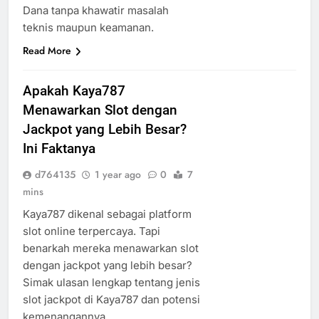
Dana tanpa khawatir masalah
teknis maupun keamanan.
Read More
Apakah Kaya787
Menawarkan Slot dengan
Jackpot yang Lebih Besar?
Ini Faktanya
d764135
1 year ago
0
7
mins
Kaya787 dikenal sebagai platform
slot online terpercaya. Tapi
benarkah mereka menawarkan slot
dengan jackpot yang lebih besar?
Simak ulasan lengkap tentang jenis
slot jackpot di Kaya787 dan potensi
kemenangannya.