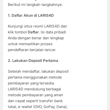
Berikut ini langkah-langkahnya:
1.
Daftar Akun di LARIS4D
Kunjungi situs resmi LARIS4D dan
klik tombol
Daftar
. Isi data pribadi
Anda dengan benar dan lengkap
untuk memastikan proses
pendaftaran berjalan lancar.
2.
Lakukan Deposit Pertama
Setelah mendaftar, lakukan deposit
pertama menggunakan metode
pembayaran yang tersedia.
LARIS4D mendukung berbagai
metode pembayaran yang aman
dan cepat seperti transfer bank
lokal, e-wallet (OVO, GoPay, Dana),