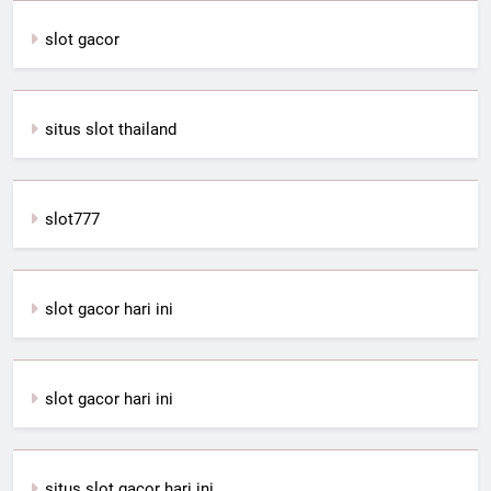
slot gacor
situs slot thailand
slot777
slot gacor hari ini
slot gacor hari ini
situs slot gacor hari ini