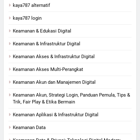
kaya787 alternatif
kaya787 login
Keamanan & Edukasi Digital
Keamanan & Infrastruktur Digital
Keamanan Akses & Infrastruktur Digital
Keamanan Akses Multi-Perangkat
Keamanan Akun dan Manajemen Digital
Keamanan Akun, Strategi Login, Panduan Pemula, Tips &
Trik, Fair Play & Etika Bermain
Keamanan Aplikasi & Infrastruktur Digital
Keamanan Data