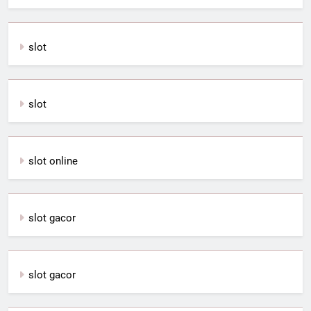
slot
slot
slot online
slot gacor
slot gacor