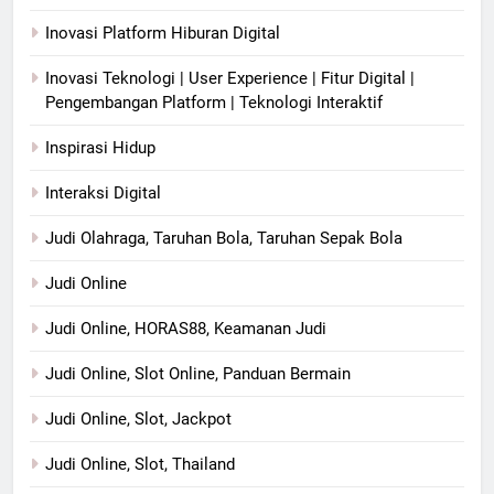
Inovasi Platform Hiburan Digital
Inovasi Teknologi | User Experience | Fitur Digital |
Pengembangan Platform | Teknologi Interaktif
Inspirasi Hidup
Interaksi Digital
Judi Olahraga, Taruhan Bola, Taruhan Sepak Bola
Judi Online
Judi Online, HORAS88, Keamanan Judi
Judi Online, Slot Online, Panduan Bermain
Judi Online, Slot, Jackpot
Judi Online, Slot, Thailand