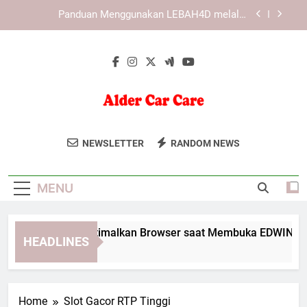
Skip
Terarah
Cara Menjelajahi Fitur EDWINSLOT secara Lebih
to
Efektif dan Terarah
content
Cara Menjelajahi Fitur LEBAH4D secara Lebih
Efektif
Panduan Mengoptimalkan Browser saat
Membuka EDWINSLOT secara Aman dan Efisien
Panduan Menggunakan LEBAH4D melalui
Berbagai Jenis Browser secara Nyaman dan
Alder Car Care
Terarah
Percayakan Perawatan Mobil Anda Pada
Cara Menjelajahi Fitur EDWINSLOT secara Lebih
NEWSLETTER
RANDOM NEWS
Efektif dan Terarah
Home
Alder Car Care Home. Layanan
Cara Menjelajahi Fitur LEBAH4D secara Lebih
Profesional Untuk Menjaga Performa
Efektif
MENU
Kendaraan.
anduan Mengoptimalkan Browser saat Membuka EDWINSLOT s
HEADLINES
 Weeks Ago
Home
Slot Gacor RTP Tinggi