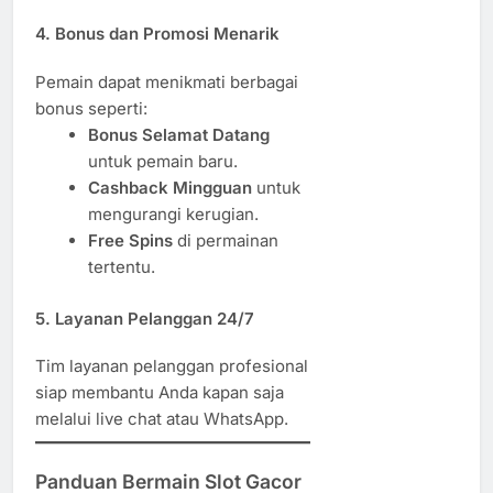
4. Bonus dan Promosi Menarik
Pemain dapat menikmati berbagai
bonus seperti:
Bonus Selamat Datang
untuk pemain baru.
Cashback Mingguan
untuk
mengurangi kerugian.
Free Spins
di permainan
tertentu.
5. Layanan Pelanggan 24/7
Tim layanan pelanggan profesional
siap membantu Anda kapan saja
melalui live chat atau WhatsApp.
Panduan Bermain Slot Gacor