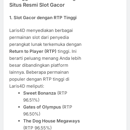
Situs Resmi Slot Gacor
1. Slot Gacor dengan RTP Tinggi
Laris4D menyediakan berbagai
permainan slot dari penyedia
perangkat lunak terkemuka dengan
Return to Player (RTP)
tinggi. Ini
berarti peluang menang Anda lebih
besar dibandingkan platform
lainnya. Beberapa permainan
populer dengan RTP tinggi di
Laris4D meliputi:
Sweet Bonanza
(RTP
96.51%)
Gates of Olympus
(RTP
96.50%)
The Dog House Megaways
(RTP 96.55%)