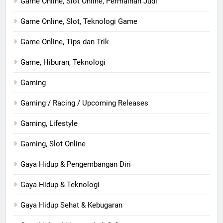
Game Online, Slot Online, Permainan Judi
Game Online, Slot, Teknologi Game
Game Online, Tips dan Trik
Game, Hiburan, Teknologi
Gaming
Gaming / Racing / Upcoming Releases
Gaming, Lifestyle
Gaming, Slot Online
Gaya Hidup & Pengembangan Diri
Gaya Hidup & Teknologi
Gaya Hidup Sehat & Kebugaran