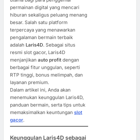
permainan digital yang mencari
hiburan sekaligus peluang menang
besar. Salah satu platform
terpercaya yang menawarkan
pengalaman bermain terbaik
adalah
Laris4D
. Sebagai situs
resmi slot gacor, Laris4D
menjanjikan
auto profit
dengan
berbagai fitur unggulan, seperti
RTP tinggi, bonus melimpah, dan
layanan premium.
Dalam artikel ini, Anda akan
menemukan keunggulan Laris4D,
panduan bermain, serta tips untuk
memaksimalkan keuntungan
slot
gacor
.
Keunggulan Laris4D sebagai