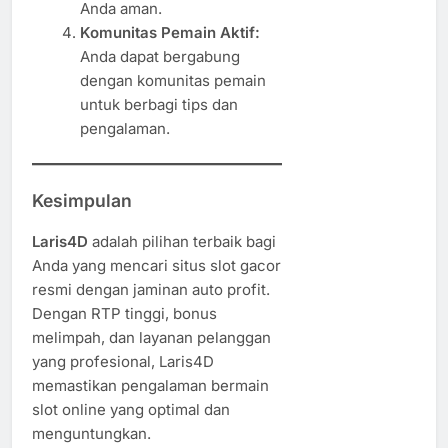
Anda aman.
Komunitas Pemain Aktif:
Anda dapat bergabung
dengan komunitas pemain
untuk berbagi tips dan
pengalaman.
Kesimpulan
Laris4D
adalah pilihan terbaik bagi
Anda yang mencari situs slot gacor
resmi dengan jaminan auto profit.
Dengan RTP tinggi, bonus
melimpah, dan layanan pelanggan
yang profesional, Laris4D
memastikan pengalaman bermain
slot online yang optimal dan
menguntungkan.