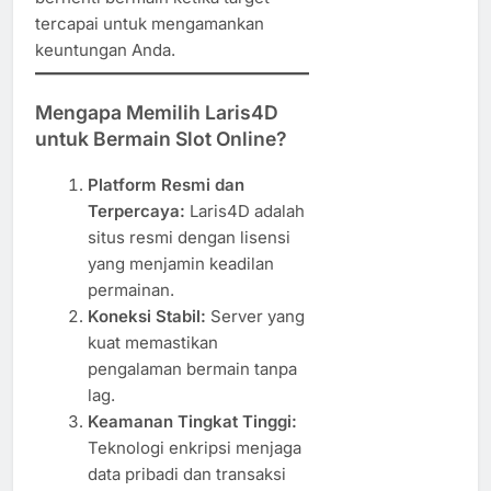
tercapai untuk mengamankan
keuntungan Anda.
Mengapa Memilih Laris4D
untuk Bermain Slot Online?
Platform Resmi dan
Terpercaya:
Laris4D adalah
situs resmi dengan lisensi
yang menjamin keadilan
permainan.
Koneksi Stabil:
Server yang
kuat memastikan
pengalaman bermain tanpa
lag.
Keamanan Tingkat Tinggi:
Teknologi enkripsi menjaga
data pribadi dan transaksi