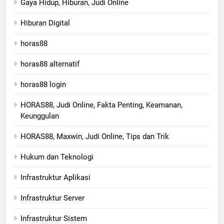
Gaya Hidup, Hiburan, Judi Online
Hiburan Digital
horas88
horas88 alternatif
horas88 login
HORAS88, Judi Online, Fakta Penting, Keamanan,
Keunggulan
HORAS88, Maxwin, Judi Online, Tips dan Trik
Hukum dan Teknologi
Infrastruktur Aplikasi
Infrastruktur Server
Infrastruktur Sistem