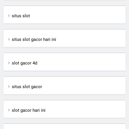
situs slot
situs slot gacor hari ini
slot gacor 4d
situs slot gacor
slot gacor hari ini