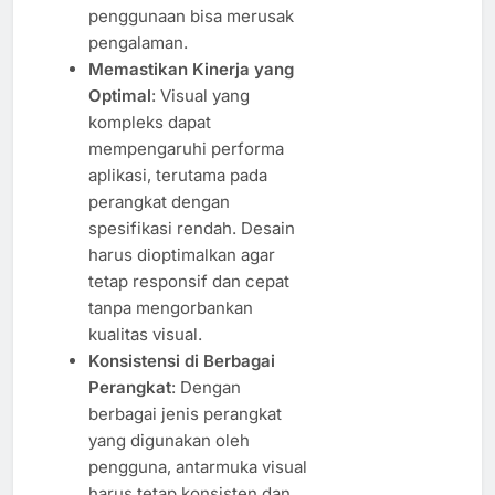
penggunaan bisa merusak
pengalaman.
Memastikan Kinerja yang
Optimal
: Visual yang
kompleks dapat
mempengaruhi performa
aplikasi, terutama pada
perangkat dengan
spesifikasi rendah. Desain
harus dioptimalkan agar
tetap responsif dan cepat
tanpa mengorbankan
kualitas visual.
Konsistensi di Berbagai
Perangkat
: Dengan
berbagai jenis perangkat
yang digunakan oleh
pengguna, antarmuka visual
harus tetap konsisten dan