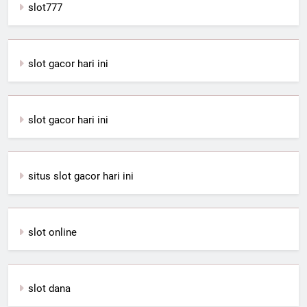
slot777
slot gacor hari ini
slot gacor hari ini
situs slot gacor hari ini
slot online
slot dana