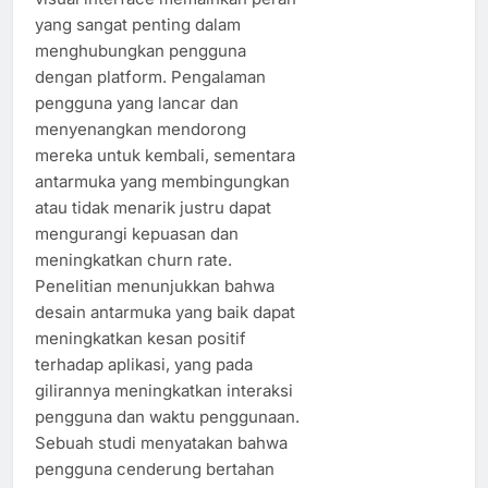
yang sangat penting dalam
menghubungkan pengguna
dengan platform. Pengalaman
pengguna yang lancar dan
menyenangkan mendorong
mereka untuk kembali, sementara
antarmuka yang membingungkan
atau tidak menarik justru dapat
mengurangi kepuasan dan
meningkatkan churn rate.
Penelitian menunjukkan bahwa
desain antarmuka yang baik dapat
meningkatkan kesan positif
terhadap aplikasi, yang pada
gilirannya meningkatkan interaksi
pengguna dan waktu penggunaan.
Sebuah studi menyatakan bahwa
pengguna cenderung bertahan