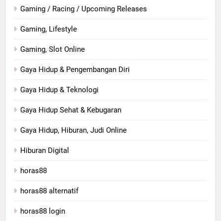
Gaming / Racing / Upcoming Releases
Gaming, Lifestyle
Gaming, Slot Online
Gaya Hidup & Pengembangan Diri
Gaya Hidup & Teknologi
Gaya Hidup Sehat & Kebugaran
Gaya Hidup, Hiburan, Judi Online
Hiburan Digital
horas88
horas88 alternatif
horas88 login