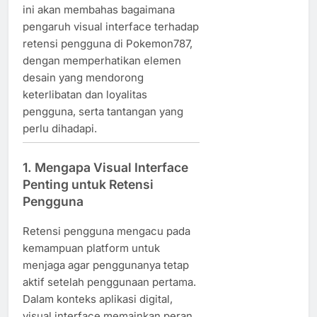
ini akan membahas bagaimana
pengaruh visual interface terhadap
retensi pengguna di Pokemon787,
dengan memperhatikan elemen
desain yang mendorong
keterlibatan dan loyalitas
pengguna, serta tantangan yang
perlu dihadapi.
1. Mengapa Visual Interface
Penting untuk Retensi
Pengguna
Retensi pengguna mengacu pada
kemampuan platform untuk
menjaga agar penggunanya tetap
aktif setelah penggunaan pertama.
Dalam konteks aplikasi digital,
visual interface memainkan peran