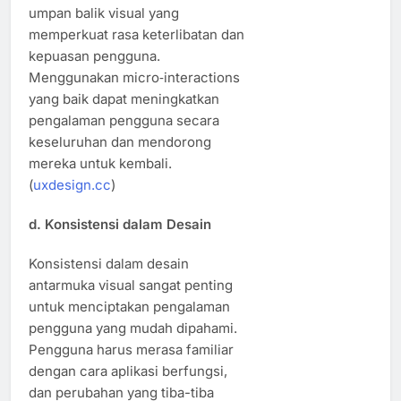
umpan balik visual yang
memperkuat rasa keterlibatan dan
kepuasan pengguna.
Menggunakan micro‑interactions
yang baik dapat meningkatkan
pengalaman pengguna secara
keseluruhan dan mendorong
mereka untuk kembali.
(
uxdesign.cc
)
d.
Konsistensi dalam Desain
Konsistensi dalam desain
antarmuka visual sangat penting
untuk menciptakan pengalaman
pengguna yang mudah dipahami.
Pengguna harus merasa familiar
dengan cara aplikasi berfungsi,
dan perubahan yang tiba-tiba