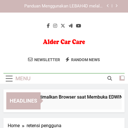
Skip
Terarah
Cara Menjelajahi Fitur EDWINSLOT secara Lebih
to
Efektif dan Terarah
content
Cara Menjelajahi Fitur LEBAH4D secara Lebih
Efektif
Panduan Mengoptimalkan Browser saat
Membuka EDWINSLOT secara Aman dan Efisien
Panduan Menggunakan LEBAH4D melalui
Berbagai Jenis Browser secara Nyaman dan
Alder Car Care
Terarah
Percayakan Perawatan Mobil Anda Pada
Cara Menjelajahi Fitur EDWINSLOT secara Lebih
NEWSLETTER
RANDOM NEWS
Efektif dan Terarah
Home
Alder Car Care Home. Layanan
Cara Menjelajahi Fitur LEBAH4D secara Lebih
Profesional Untuk Menjaga Performa
Efektif
MENU
Kendaraan.
nduan Mengoptimalkan Browser saat Membuka EDWINSLOT se
HEADLINES
Weeks Ago
Home
retensi pengguna