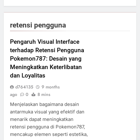
retensi pengguna
Pengaruh Visual Interface
terhadap Retensi Pengguna
Pokemon787: Desain yang
Meningkatkan Keterlibatan
dan Loyalitas
d764135
9 months
ago
0
8 mins
Menjelaskan bagaimana desain
antarmuka visual yang efektif dan
menarik dapat meningkatkan
retensi pengguna di Pokemon787,
mencakup elemen seperti estetika,