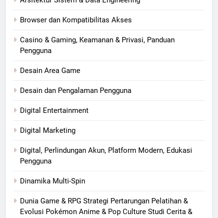
Arsitektur Sistem & Data Engineering
Browser dan Kompatibilitas Akses
Casino & Gaming, Keamanan & Privasi, Panduan
Pengguna
Desain Area Game
Desain dan Pengalaman Pengguna
Digital Entertainment
Digital Marketing
Digital, Perlindungan Akun, Platform Modern, Edukasi
Pengguna
Dinamika Multi-Spin
Dunia Game & RPG Strategi Pertarungan Pelatihan &
Evolusi Pokémon Anime & Pop Culture Studi Cerita &