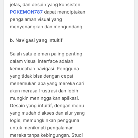
jelas, dan desain yang konsisten,
POKEMON787
dapat menciptakan
pengalaman visual yang
menyenangkan dan mengundang.
b.
Navigasi yang Intuitif
Salah satu elemen paling penting
dalam visual interface adalah
kemudahan navigasi. Pengguna
yang tidak bisa dengan cepat
menemukan apa yang mereka cari
akan merasa frustrasi dan lebih
mungkin meninggalkan aplikasi.
Desain yang intuitif, dengan menu
yang mudah diakses dan alur yang
logis, memungkinkan pengguna
untuk menikmati pengalaman
mereka tanpa kebingungan. Studi