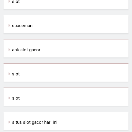
slot
spaceman
apk slot gacor
slot
slot
situs slot gacor hari ini