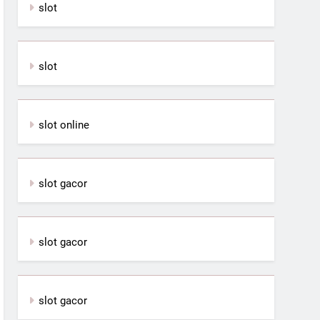
slot
slot
slot online
slot gacor
slot gacor
slot gacor