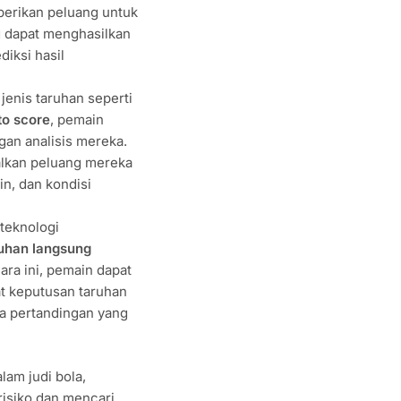
berikan peluang untuk
g dapat menghasilkan
iksi hasil
jenis taruhan seperti
to score
, pemain
gan analisis mereka.
lkan peluang mereka
n, dan kondisi
teknologi
uhan langsung
ra ini, pemain dapat
t keputusan taruhan
ka pertandingan yang
lam judi bola,
isiko dan mencari