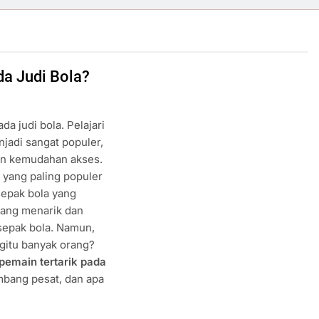
a Judi Bola?
a judi bola. Pelajari
jadi sangat populer,
dan kemudahan akses.
 yang paling populer
sepak bola yang
ang menarik dan
epak bola. Namun,
gitu banyak orang?
pemain tertarik pada
mbang pesat, dan apa