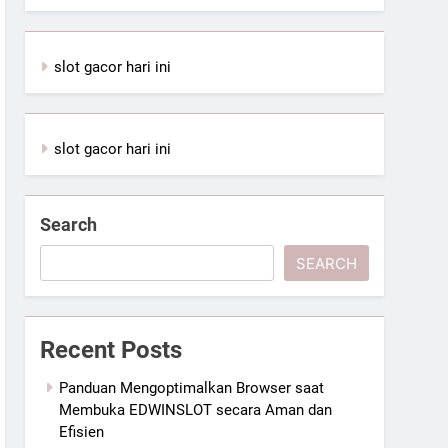
slot gacor hari ini
slot gacor hari ini
Search
SEARCH
Recent Posts
Panduan Mengoptimalkan Browser saat
Membuka EDWINSLOT secara Aman dan
Efisien