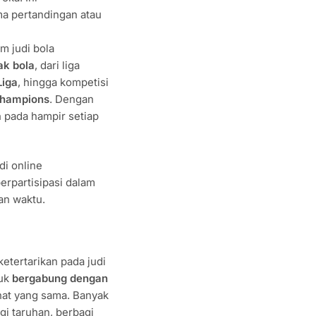
a pertandingan atau
rm judi bola
ak bola
, dari liga
Liga
, hingga kompetisi
Champions
. Dengan
h pada hampir setiap
di online
rpartisipasi dalam
an waktu.
etertarikan pada judi
tuk
bergabung dengan
at yang sama. Banyak
gi taruhan, berbagi