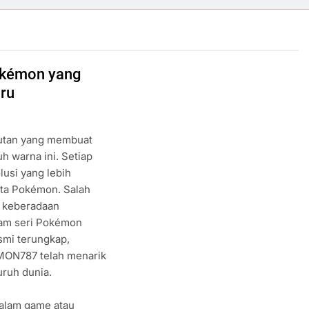
okémon yang
aru
jutan yang membuat
h warna ini. Setiap
usi yang lebih
sta Pokémon. Salah
h keberadaan
lam seri Pokémon
smi terungkap,
EMON787 telah menarik
uruh dunia.
alam game atau