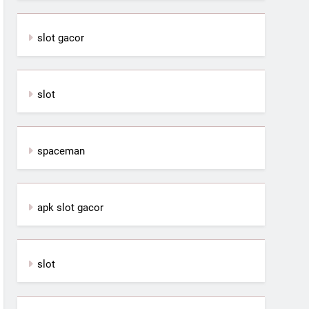
slot gacor
slot
spaceman
apk slot gacor
slot