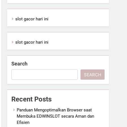
slot gacor hari ini
slot gacor hari ini
Search
SEARCH
Recent Posts
Panduan Mengoptimalkan Browser saat
Membuka EDWINSLOT secara Aman dan
Efisien