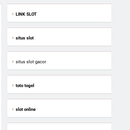
LINK SLOT
situs slot
situs slot gacor
toto togel
slot online