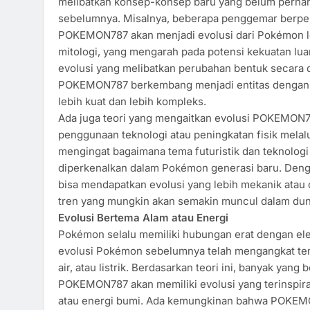
melibatkan konsep-konsep baru yang belum pernah 
sebelumnya. Misalnya, beberapa penggemar berp
POKEMON787 akan menjadi evolusi dari Pokémon l
mitologi, yang mengarah pada potensi kekuatan lua
evolusi yang melibatkan perubahan bentuk secara 
POKEMON787 berkembang menjadi entitas denga
lebih kuat dan lebih kompleks.
Ada juga teori yang mengaitkan evolusi POKEMON
penggunaan teknologi atau peningkatan fisik melalu
mengingat bagaimana tema futuristik dan teknolog
diperkenalkan dalam Pokémon generasi baru. Deng
bisa mendapatkan evolusi yang lebih mekanik at
tren yang mungkin akan semakin muncul dalam du
Evolusi Bertema Alam atau Energi
Pokémon selalu memiliki hubungan erat dengan el
evolusi Pokémon sebelumnya telah mengangkat tem
air, atau listrik. Berdasarkan teori ini, banyak yang 
POKEMON787 akan memiliki evolusi yang terinspira
atau energi bumi. Ada kemungkinan bahwa POKEM