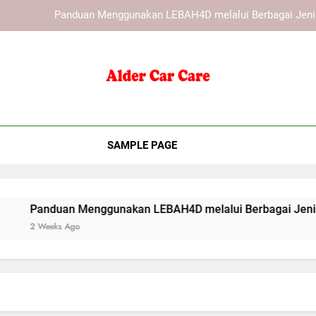
Panduan Menggunakan LEBAH4D melalui Berbagai Jeni
Cara Menjelajahi Fitur EDWIN
Cara Menjelaj
er Car Care Home
Panduan Mengoptimalkan Browser saat Membuka
n Perawatan Mobil Anda Pada Alder Car Care Home. Layanan P
Panduan Menggunakan LEBAH4D melalui Berbagai Jeni
SAMPLE PAGE
Cara Menjelajahi Fitur EDWIN
Cara Menjelaj
n Menggunakan LEBAH4D melalui Berbagai Jenis Browser se
 Ago