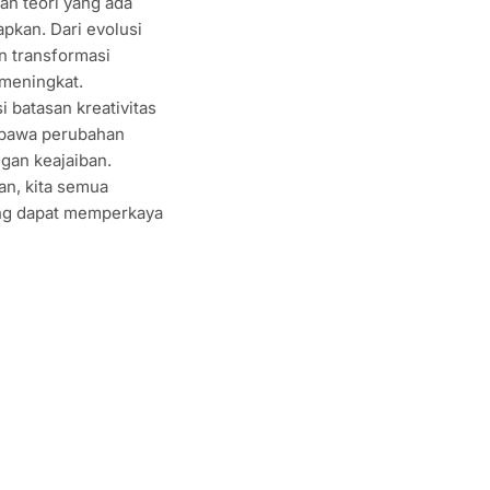
an teori yang ada
pkan. Dari evolusi
n transformasi
 meningkat.
i batasan kreativitas
mbawa perubahan
gan keajaiban.
an, kita semua
yang dapat memperkaya