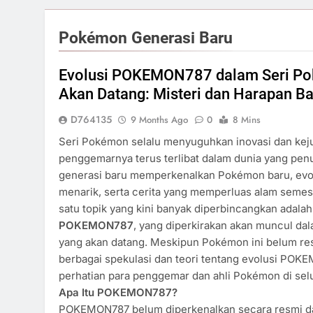
Pokémon Generasi Baru
Evolusi POKEMON787 dalam Seri P
Akan Datang: Misteri dan Harapan B
D764135
9 Months Ago
0
8 Mins
Seri Pokémon selalu menyuguhkan inovasi dan ke
penggemarnya terus terlibat dalam dunia yang penu
generasi baru memperkenalkan Pokémon baru, evol
menarik, serta cerita yang memperluas alam seme
satu topik yang kini banyak diperbincangkan adala
POKEMON787
, yang diperkirakan akan muncul da
yang akan datang. Meskipun Pokémon ini belum re
berbagai spekulasi dan teori tentang evolusi POK
perhatian para penggemar dan ahli Pokémon di sel
Apa Itu POKEMON787?
POKEMON787 belum diperkenalkan secara resmi d