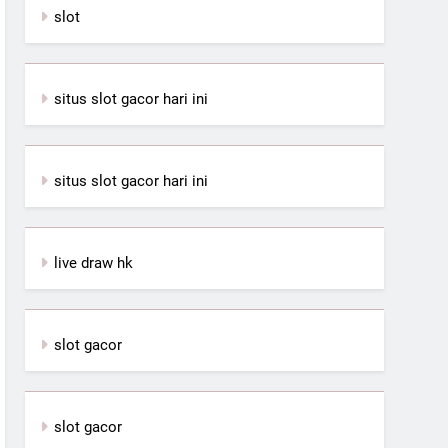
slot
situs slot gacor hari ini
situs slot gacor hari ini
live draw hk
slot gacor
slot gacor