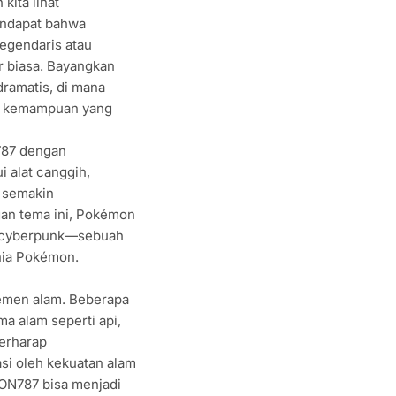
kita lihat
endapat bahwa
egendaris atau
r biasa. Bayangkan
dramatis, di mana
n kemampuan yang
787 dengan
i alat canggih,
i semakin
an tema ini, Pokémon
au cyberpunk—sebuah
nia Pokémon.
emen alam. Beberapa
a alam seperti api,
berharap
si oleh kekuatan alam
ON787 bisa menjadi