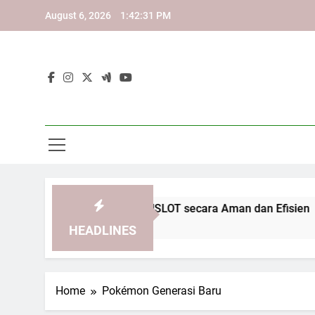
Skip
August 6, 2026
1:42:32 PM
to
content
Ald
Percayaka
 Membuka EDWINSLOT secara Aman dan Efisien
Pandua
2 Weeks
HEADLINES
Home
Pokémon Generasi Baru