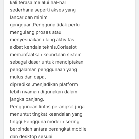
kali terasa melalui hal-hal
sederhana seperti akses yang
lancar dan minim
gangguan.Pengguna tidak perlu
mengulang proses atau
menyesuaikan ulang aktivitas
akibat kendala teknis.Corlaslot
memanfaatkan keandalan sistem
sebagai dasar untuk menciptakan
pengalaman penggunaan yang
mulus dan dapat
diprediksi,menjadikan platform
lebih nyaman digunakan dalam
jangka panjang.
Penggunaan lintas perangkat juga
menuntut tingkat keandalan yang
tinggi.Pengguna modern sering
berpindah antara perangkat mobile
dan desktop sesuai