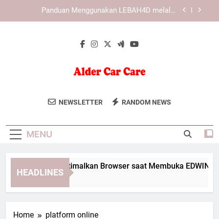
Skip
Terarah
Cara Menjelajahi Fitur EDWINSLOT secara Lebih
to
Efektif dan Terarah
content
Cara Menjelajahi Fitur LEBAH4D secara Lebih
Efektif
Panduan Mengoptimalkan Browser saat
Membuka EDWINSLOT secara Aman dan Efisien
Panduan Menggunakan LEBAH4D melalui
Berbagai Jenis Browser secara Nyaman dan
Alder Car Care
Terarah
Percayakan Perawatan Mobil Anda Pada
Cara Menjelajahi Fitur EDWINSLOT secara Lebih
NEWSLETTER
RANDOM NEWS
Efektif dan Terarah
Home
Alder Car Care Home. Layanan
Cara Menjelajahi Fitur LEBAH4D secara Lebih
Profesional Untuk Menjaga Performa
Efektif
MENU
Kendaraan.
nduan Mengoptimalkan Browser saat Membuka EDWINSLOT se
HEADLINES
Week Ago
Home
platform online