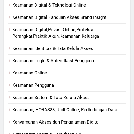
Keamanan Digital & Teknologi Online
Keamanan Digital Panduan Akses Brand Insight
Keamanan Digital,Privasi Online,Proteksi
Perangkat,Praktik Akun,Keamanan Keluarga
Keamanan Identitas & Tata Kelola Akses
Keamanan Login & Autentikasi Pengguna
Keamanan Online
Keamanan Pengguna
Keamanan Sistem & Tata Kelola Akses
Keamanan, HORAS88, Judi Online, Perlindungan Data
Kenyamanan Akses dan Pengalaman Digital