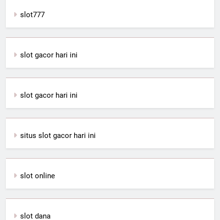
slot777
slot gacor hari ini
slot gacor hari ini
situs slot gacor hari ini
slot online
slot dana