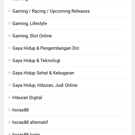
Gaming / Racing / Upcoming Releases
Gaming, Lifestyle
Gaming, Slot Online
Gaya Hidup & Pengembangan Diri
Gaya Hidup & Teknologi
Gaya Hidup Sehat & Kebugaran
Gaya Hidup, Hiburan, Judi Online
Hiburan Digital
horas88
horas88 alternatif
horas88 login