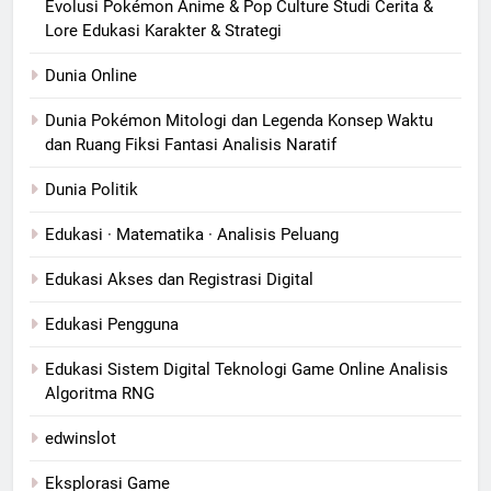
Evolusi Pokémon Anime & Pop Culture Studi Cerita &
Lore Edukasi Karakter & Strategi
Dunia Online
Dunia Pokémon Mitologi dan Legenda Konsep Waktu
dan Ruang Fiksi Fantasi Analisis Naratif
Dunia Politik
Edukasi · Matematika · Analisis Peluang
Edukasi Akses dan Registrasi Digital
Edukasi Pengguna
Edukasi Sistem Digital Teknologi Game Online Analisis
Algoritma RNG
edwinslot
Eksplorasi Game