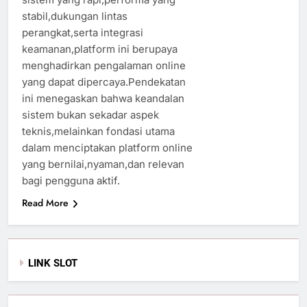
stabil,dukungan lintas
perangkat,serta integrasi
keamanan,platform ini berupaya
menghadirkan pengalaman online
yang dapat dipercaya.Pendekatan
ini menegaskan bahwa keandalan
sistem bukan sekadar aspek
teknis,melainkan fondasi utama
dalam menciptakan platform online
yang bernilai,nyaman,dan relevan
bagi pengguna aktif.
Read More
LINK SLOT