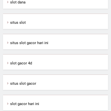
slot dana
situs slot
situs slot gacor hari ini
slot gacor 4d
situs slot gacor
slot gacor hari ini