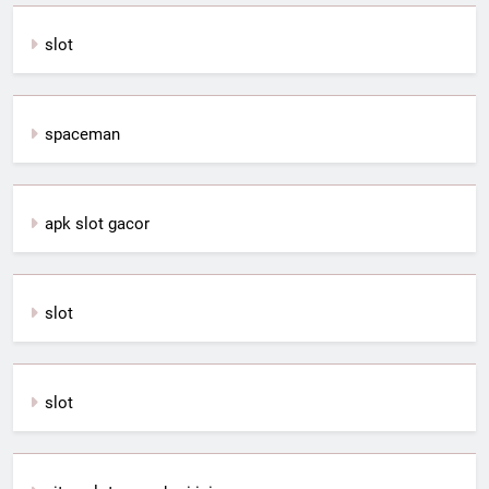
slot
spaceman
apk slot gacor
slot
slot