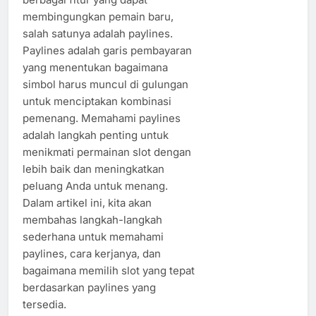
membingungkan pemain baru,
salah satunya adalah paylines.
Paylines adalah garis pembayaran
yang menentukan bagaimana
simbol harus muncul di gulungan
untuk menciptakan kombinasi
pemenang. Memahami paylines
adalah langkah penting untuk
menikmati permainan slot dengan
lebih baik dan meningkatkan
peluang Anda untuk menang.
Dalam artikel ini, kita akan
membahas langkah-langkah
sederhana untuk memahami
paylines, cara kerjanya, dan
bagaimana memilih slot yang tepat
berdasarkan paylines yang
tersedia.