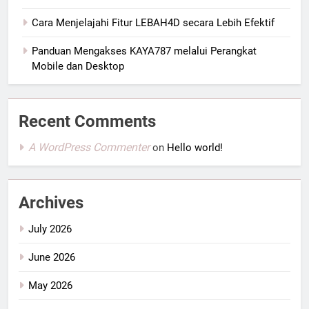
Cara Menjelajahi Fitur LEBAH4D secara Lebih Efektif
Panduan Mengakses KAYA787 melalui Perangkat
Mobile dan Desktop
Recent Comments
A WordPress Commenter
on
Hello world!
Archives
July 2026
June 2026
May 2026