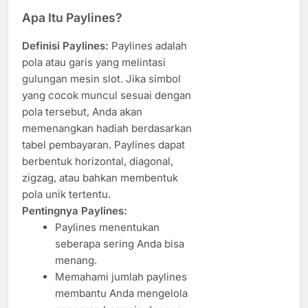
Apa Itu Paylines?
Definisi Paylines:
Paylines adalah
pola atau garis yang melintasi
gulungan mesin slot. Jika simbol
yang cocok muncul sesuai dengan
pola tersebut, Anda akan
memenangkan hadiah berdasarkan
tabel pembayaran. Paylines dapat
berbentuk horizontal, diagonal,
zigzag, atau bahkan membentuk
pola unik tertentu.
Pentingnya Paylines:
Paylines menentukan
seberapa sering Anda bisa
menang.
Memahami jumlah paylines
membantu Anda mengelola