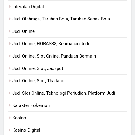
Interaksi Digital
Judi Olahraga, Taruhan Bola, Taruhan Sepak Bola
Judi Online
Judi Online, HORAS88, Keamanan Judi
Judi Online, Slot Online, Panduan Bermain
Judi Online, Slot, Jackpot
Judi Online, Slot, Thailand
Judi Slot Online, Teknologi Perjudian, Platform Judi
Karakter Pokémon
Kasino
Kasino Digital