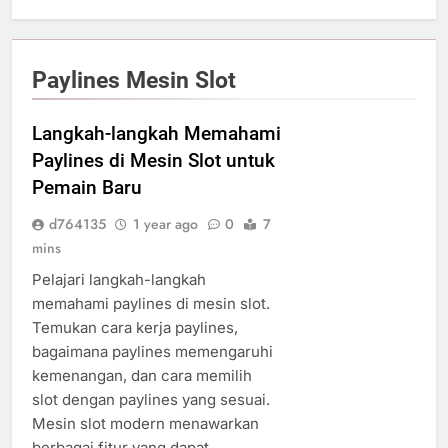
Paylines Mesin Slot
Langkah-langkah Memahami
Paylines di Mesin Slot untuk
Pemain Baru
d764135
1 year ago
0
7
mins
Pelajari langkah-langkah
memahami paylines di mesin slot.
Temukan cara kerja paylines,
bagaimana paylines memengaruhi
kemenangan, dan cara memilih
slot dengan paylines yang sesuai.
Mesin slot modern menawarkan
berbagai fitur yang dapat