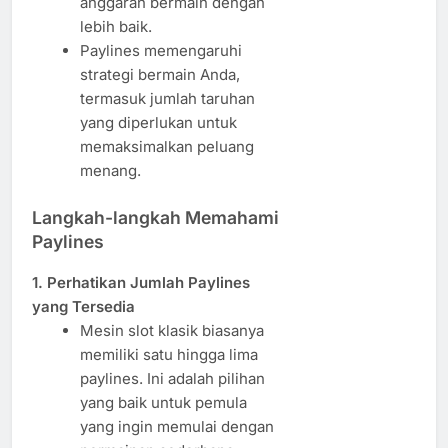
anggaran bermain dengan
lebih baik.
Paylines memengaruhi
strategi bermain Anda,
termasuk jumlah taruhan
yang diperlukan untuk
memaksimalkan peluang
menang.
Langkah-langkah Memahami
Paylines
1. Perhatikan Jumlah Paylines
yang Tersedia
Mesin slot klasik biasanya
memiliki satu hingga lima
paylines. Ini adalah pilihan
yang baik untuk pemula
yang ingin memulai dengan