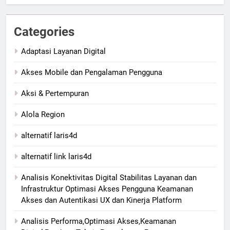
Categories
Adaptasi Layanan Digital
Akses Mobile dan Pengalaman Pengguna
Aksi & Pertempuran
Alola Region
alternatif laris4d
alternatif link laris4d
Analisis Konektivitas Digital Stabilitas Layanan dan
Infrastruktur Optimasi Akses Pengguna Keamanan
Akses dan Autentikasi UX dan Kinerja Platform
Analisis Performa,Optimasi Akses,Keamanan