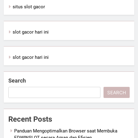
situs slot gacor
slot gacor hari ini
slot gacor hari ini
Search
SEARCH
Recent Posts
Panduan Mengoptimalkan Browser saat Membuka
EDWINSLOT secara Aman dan Efisien