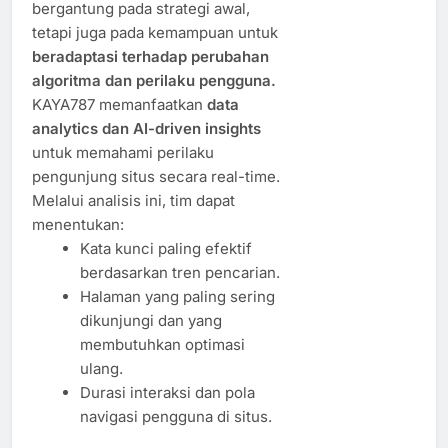
bergantung pada strategi awal,
tetapi juga pada kemampuan untuk
beradaptasi terhadap perubahan
algoritma dan perilaku pengguna.
KAYA787 memanfaatkan
data
analytics dan AI-driven insights
untuk memahami perilaku
pengunjung situs secara real-time.
Melalui analisis ini, tim dapat
menentukan:
Kata kunci paling efektif
berdasarkan tren pencarian.
Halaman yang paling sering
dikunjungi dan yang
membutuhkan optimasi
ulang.
Durasi interaksi dan pola
navigasi pengguna di situs.