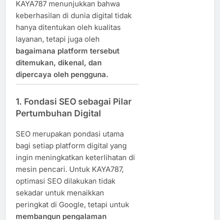
KAYA787 menunjukkan bahwa
keberhasilan di dunia digital tidak
hanya ditentukan oleh kualitas
layanan, tetapi juga oleh
bagaimana platform tersebut
ditemukan, dikenal, dan
dipercaya oleh pengguna.
1. Fondasi SEO sebagai Pilar
Pertumbuhan Digital
SEO merupakan pondasi utama
bagi setiap platform digital yang
ingin meningkatkan keterlihatan di
mesin pencari. Untuk KAYA787,
optimasi SEO dilakukan tidak
sekadar untuk menaikkan
peringkat di Google, tetapi untuk
membangun pengalaman