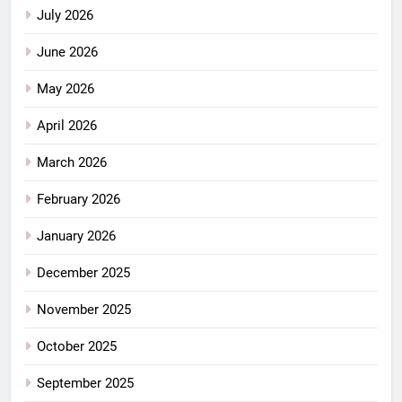
July 2026
June 2026
May 2026
April 2026
March 2026
February 2026
January 2026
December 2025
November 2025
October 2025
September 2025