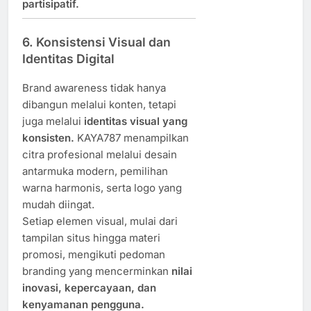
partisipatif.
6. Konsistensi Visual dan
Identitas Digital
Brand awareness tidak hanya
dibangun melalui konten, tetapi
juga melalui
identitas visual yang
konsisten.
KAYA787 menampilkan
citra profesional melalui desain
antarmuka modern, pemilihan
warna harmonis, serta logo yang
mudah diingat.
Setiap elemen visual, mulai dari
tampilan situs hingga materi
promosi, mengikuti pedoman
branding yang mencerminkan
nilai
inovasi, kepercayaan, dan
kenyamanan pengguna.