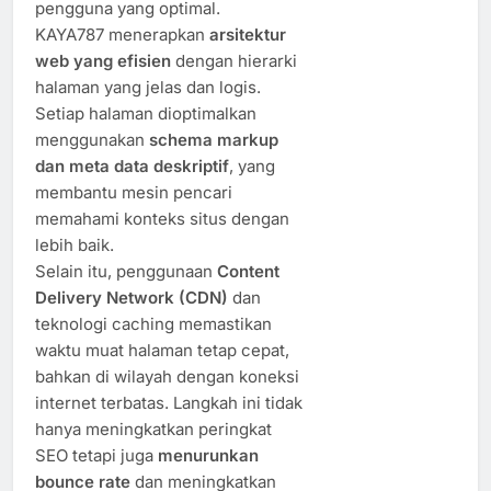
pengguna yang optimal.
KAYA787 menerapkan
arsitektur
web yang efisien
dengan hierarki
halaman yang jelas dan logis.
Setiap halaman dioptimalkan
menggunakan
schema markup
dan meta data deskriptif
, yang
membantu mesin pencari
memahami konteks situs dengan
lebih baik.
Selain itu, penggunaan
Content
Delivery Network (CDN)
dan
teknologi caching memastikan
waktu muat halaman tetap cepat,
bahkan di wilayah dengan koneksi
internet terbatas. Langkah ini tidak
hanya meningkatkan peringkat
SEO tetapi juga
menurunkan
bounce rate
dan meningkatkan