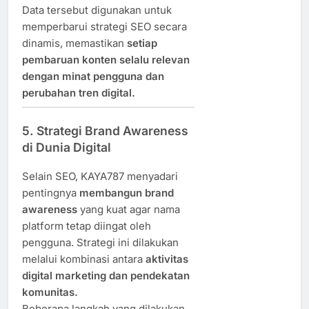
Data tersebut digunakan untuk
memperbarui strategi SEO secara
dinamis, memastikan
setiap
pembaruan konten selalu relevan
dengan minat pengguna dan
perubahan tren digital.
5. Strategi Brand Awareness
di Dunia Digital
Selain SEO, KAYA787 menyadari
pentingnya
membangun brand
awareness
yang kuat agar nama
platform tetap diingat oleh
pengguna. Strategi ini dilakukan
melalui kombinasi antara
aktivitas
digital marketing dan pendekatan
komunitas.
Beberapa langkah yang dilakukan