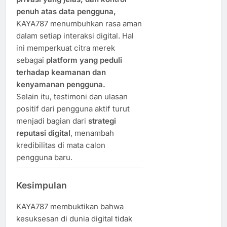
penuh atas data pengguna,
KAYA787 menumbuhkan rasa aman
dalam setiap interaksi digital. Hal
ini memperkuat citra merek
sebagai
platform yang peduli
terhadap keamanan dan
kenyamanan pengguna.
Selain itu, testimoni dan ulasan
positif dari pengguna aktif turut
menjadi bagian dari
strategi
reputasi digital
, menambah
kredibilitas di mata calon
pengguna baru.
Kesimpulan
KAYA787 membuktikan bahwa
kesuksesan di dunia digital tidak