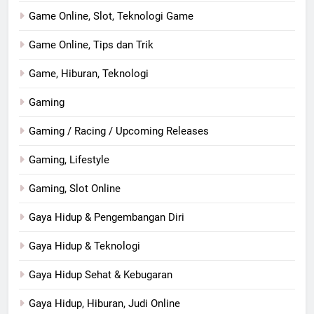
Game Online, Slot, Teknologi Game
Game Online, Tips dan Trik
Game, Hiburan, Teknologi
Gaming
Gaming / Racing / Upcoming Releases
Gaming, Lifestyle
Gaming, Slot Online
Gaya Hidup & Pengembangan Diri
Gaya Hidup & Teknologi
Gaya Hidup Sehat & Kebugaran
Gaya Hidup, Hiburan, Judi Online