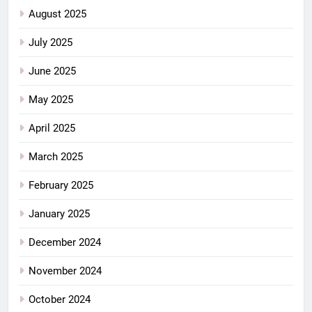
August 2025
July 2025
June 2025
May 2025
April 2025
March 2025
February 2025
January 2025
December 2024
November 2024
October 2024