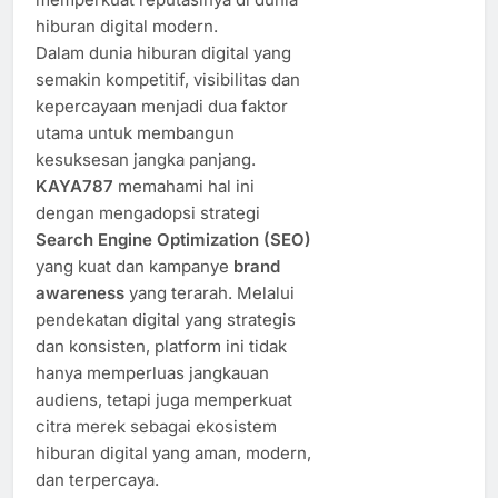
hiburan digital modern.
Dalam dunia hiburan digital yang
semakin kompetitif, visibilitas dan
kepercayaan menjadi dua faktor
utama untuk membangun
kesuksesan jangka panjang.
KAYA787
memahami hal ini
dengan mengadopsi strategi
Search Engine Optimization (SEO)
yang kuat dan kampanye
brand
awareness
yang terarah. Melalui
pendekatan digital yang strategis
dan konsisten, platform ini tidak
hanya memperluas jangkauan
audiens, tetapi juga memperkuat
citra merek sebagai ekosistem
hiburan digital yang aman, modern,
dan terpercaya.