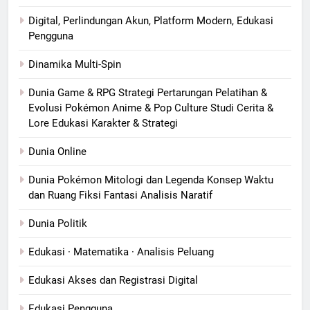
Digital, Perlindungan Akun, Platform Modern, Edukasi
Pengguna
Dinamika Multi-Spin
Dunia Game & RPG Strategi Pertarungan Pelatihan &
Evolusi Pokémon Anime & Pop Culture Studi Cerita &
Lore Edukasi Karakter & Strategi
Dunia Online
Dunia Pokémon Mitologi dan Legenda Konsep Waktu
dan Ruang Fiksi Fantasi Analisis Naratif
Dunia Politik
Edukasi · Matematika · Analisis Peluang
Edukasi Akses dan Registrasi Digital
Edukasi Pengguna