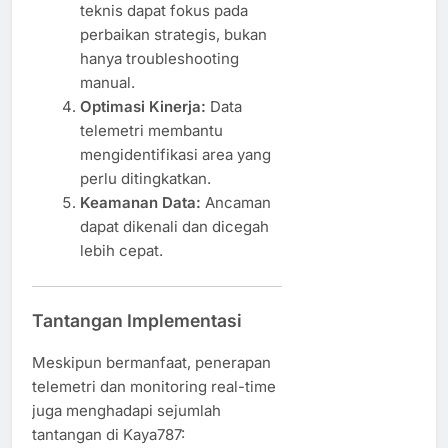
teknis dapat fokus pada
perbaikan strategis, bukan
hanya troubleshooting
manual.
Optimasi Kinerja:
Data
telemetri membantu
mengidentifikasi area yang
perlu ditingkatkan.
Keamanan Data:
Ancaman
dapat dikenali dan dicegah
lebih cepat.
Tantangan Implementasi
Meskipun bermanfaat, penerapan
telemetri dan monitoring real-time
juga menghadapi sejumlah
tantangan di Kaya787: