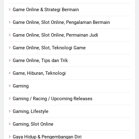
Game Online & Strategi Bermain
Game Online, Slot Online, Pengalaman Bermain
Game Online, Slot Online, Permainan Judi
Game Online, Slot, Teknologi Game
Game Online, Tips dan Trik
Game, Hiburan, Teknologi
Gaming
Gaming / Racing / Upcoming Releases
Gaming, Lifestyle
Gaming, Slot Online
Gaya Hidup & Pengembangan Diri