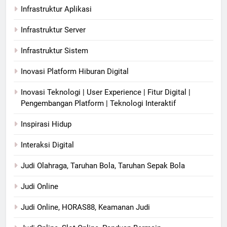
Infrastruktur Aplikasi
Infrastruktur Server
Infrastruktur Sistem
Inovasi Platform Hiburan Digital
Inovasi Teknologi | User Experience | Fitur Digital |
Pengembangan Platform | Teknologi Interaktif
Inspirasi Hidup
Interaksi Digital
Judi Olahraga, Taruhan Bola, Taruhan Sepak Bola
Judi Online
Judi Online, HORAS88, Keamanan Judi