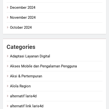
December 2024
November 2024
October 2024
Categories
Adaptasi Layanan Digital
Akses Mobile dan Pengalaman Pengguna
Aksi & Pertempuran
Alola Region
alternatif laris4d
alternatif link laris4d