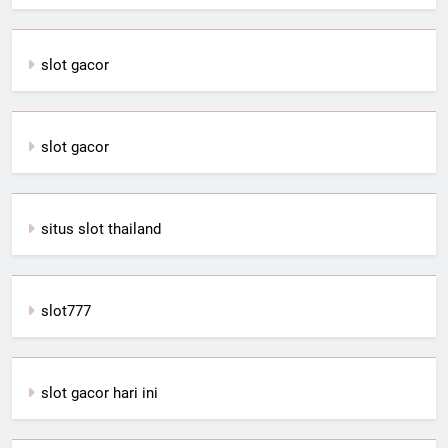
slot gacor
slot gacor
situs slot thailand
slot777
slot gacor hari ini