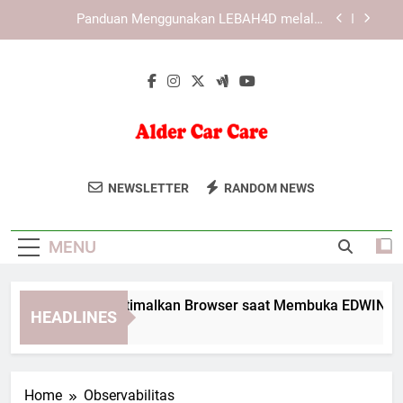
Skip
Terarah
Cara Menjelajahi Fitur EDWINSLOT secara Lebih
to
Efektif dan Terarah
content
Cara Menjelajahi Fitur LEBAH4D secara Lebih
Efektif
Panduan Mengoptimalkan Browser saat
Membuka EDWINSLOT secara Aman dan Efisien
Panduan Menggunakan LEBAH4D melalui
Berbagai Jenis Browser secara Nyaman dan
Alder Car Care
Terarah
Percayakan Perawatan Mobil Anda Pada
Cara Menjelajahi Fitur EDWINSLOT secara Lebih
NEWSLETTER
RANDOM NEWS
Efektif dan Terarah
Home
Alder Car Care Home. Layanan
Cara Menjelajahi Fitur LEBAH4D secara Lebih
Profesional Untuk Menjaga Performa
Efektif
MENU
Kendaraan.
nduan Mengoptimalkan Browser saat Membuka EDWINSLOT se
HEADLINES
Weeks Ago
Home
Observabilitas