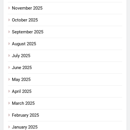
November 2025
October 2025
September 2025
August 2025
July 2025
June 2025
May 2025
April 2025
March 2025
February 2025
January 2025