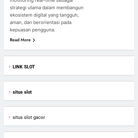
monitoring real-time sebagai
strategi utama dalam membangun
ekosistem digital yang tangguh,
aman, dan berorientasi pada
kepuasan pengguna.
Read More
LINK SLOT
situs slot
situs slot gacor