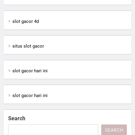
slot gacor 4d
situs slot gacor
slot gacor hari ini
slot gacor hari ini
Search
SEARCH