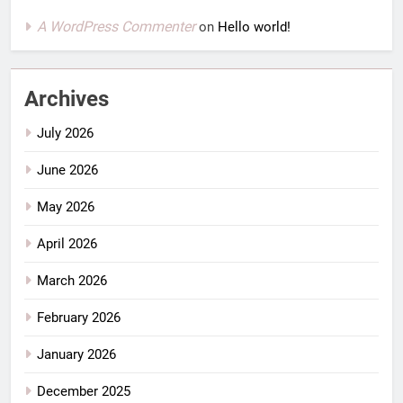
A WordPress Commenter
on
Hello world!
Archives
July 2026
June 2026
May 2026
April 2026
March 2026
February 2026
January 2026
December 2025