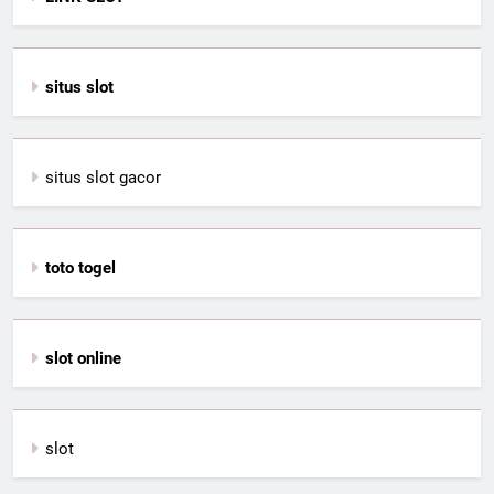
situs slot
situs slot gacor
toto togel
slot online
slot