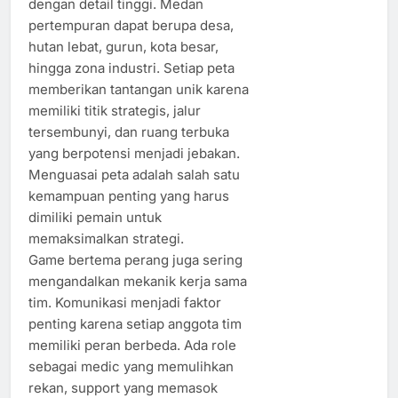
dengan detail tinggi. Medan
pertempuran dapat berupa desa,
hutan lebat, gurun, kota besar,
hingga zona industri. Setiap peta
memberikan tantangan unik karena
memiliki titik strategis, jalur
tersembunyi, dan ruang terbuka
yang berpotensi menjadi jebakan.
Menguasai peta adalah salah satu
kemampuan penting yang harus
dimiliki pemain untuk
memaksimalkan strategi.
Game bertema perang juga sering
mengandalkan mekanik kerja sama
tim. Komunikasi menjadi faktor
penting karena setiap anggota tim
memiliki peran berbeda. Ada role
sebagai medic yang memulihkan
rekan, support yang memasok