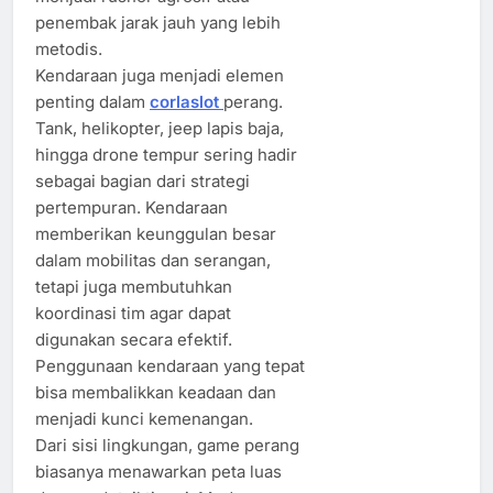
penembak jarak jauh yang lebih
metodis.
Kendaraan juga menjadi elemen
penting dalam
corlaslot
perang.
Tank, helikopter, jeep lapis baja,
hingga drone tempur sering hadir
sebagai bagian dari strategi
pertempuran. Kendaraan
memberikan keunggulan besar
dalam mobilitas dan serangan,
tetapi juga membutuhkan
koordinasi tim agar dapat
digunakan secara efektif.
Penggunaan kendaraan yang tepat
bisa membalikkan keadaan dan
menjadi kunci kemenangan.
Dari sisi lingkungan, game perang
biasanya menawarkan peta luas