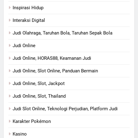
Inspirasi Hidup
Interaksi Digital
Judi Olahraga, Taruhan Bola, Taruhan Sepak Bola
Judi Online
Judi Online, HORAS88, Keamanan Judi
Judi Online, Slot Online, Panduan Bermain
Judi Online, Slot, Jackpot
Judi Online, Slot, Thailand
Judi Slot Online, Teknologi Perjudian, Platform Judi
Karakter Pokémon
Kasino