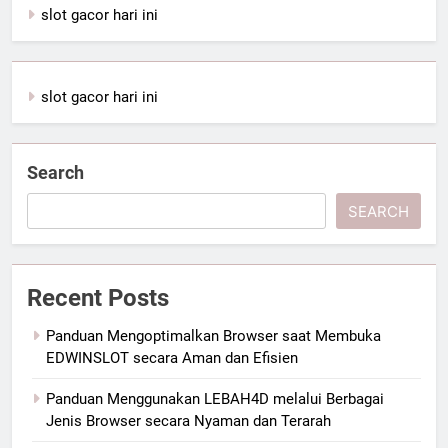
slot gacor hari ini
slot gacor hari ini
Search
SEARCH
Recent Posts
Panduan Mengoptimalkan Browser saat Membuka
EDWINSLOT secara Aman dan Efisien
Panduan Menggunakan LEBAH4D melalui Berbagai
Jenis Browser secara Nyaman dan Terarah