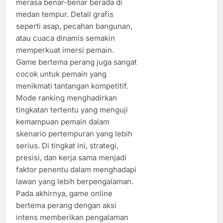
merasa benar-benar berada di
medan tempur. Detail grafis
seperti asap, pecahan bangunan,
atau cuaca dinamis semakin
memperkuat imersi pemain.
Game bertema perang juga sangat
cocok untuk pemain yang
menikmati tantangan kompetitif.
Mode ranking menghadirkan
tingkatan tertentu yang menguji
kemampuan pemain dalam
skenario pertempuran yang lebih
serius. Di tingkat ini, strategi,
presisi, dan kerja sama menjadi
faktor penentu dalam menghadapi
lawan yang lebih berpengalaman.
Pada akhirnya, game online
bertema perang dengan aksi
intens memberikan pengalaman