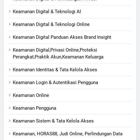
Keamanan Digital & Teknologi AI
Keamanan Digital & Teknologi Online
Keamanan Digital Panduan Akses Brand Insight
Keamanan Digital,Privasi Online,Proteksi
Perangkat,Praktik Akun,Keamanan Keluarga
Keamanan Identitas & Tata Kelola Akses
Keamanan Login & Autentikasi Pengguna
Keamanan Online
Keamanan Pengguna
Keamanan Sistem & Tata Kelola Akses
Keamanan, HORAS88, Judi Online, Perlindungan Data