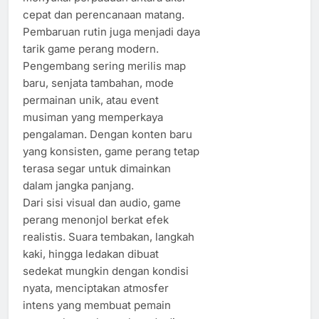
cepat dan perencanaan matang.
Pembaruan rutin juga menjadi daya
tarik game perang modern.
Pengembang sering merilis map
baru, senjata tambahan, mode
permainan unik, atau event
musiman yang memperkaya
pengalaman. Dengan konten baru
yang konsisten, game perang tetap
terasa segar untuk dimainkan
dalam jangka panjang.
Dari sisi visual dan audio, game
perang menonjol berkat efek
realistis. Suara tembakan, langkah
kaki, hingga ledakan dibuat
sedekat mungkin dengan kondisi
nyata, menciptakan atmosfer
intens yang membuat pemain