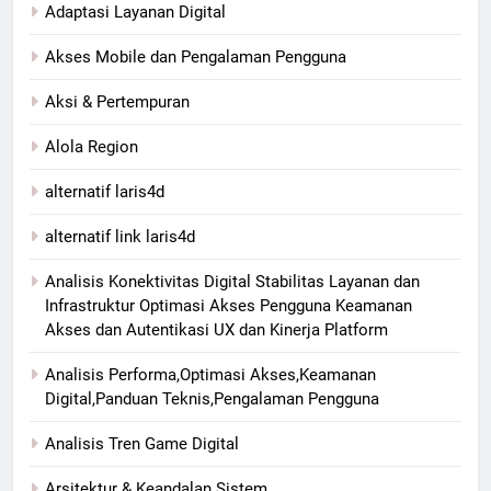
Adaptasi Layanan Digital
Akses Mobile dan Pengalaman Pengguna
Aksi & Pertempuran
Alola Region
alternatif laris4d
alternatif link laris4d
Analisis Konektivitas Digital Stabilitas Layanan dan
Infrastruktur Optimasi Akses Pengguna Keamanan
Akses dan Autentikasi UX dan Kinerja Platform
Analisis Performa,Optimasi Akses,Keamanan
Digital,Panduan Teknis,Pengalaman Pengguna
Analisis Tren Game Digital
Arsitektur & Keandalan Sistem