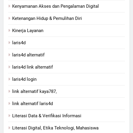
Kenyamanan Akses dan Pengalaman Digital
Ketenangan Hidup & Pemulihan Diri
Kinerja Layanan
laris4d
laris4d alternatif
laris4d link alternatif
laris4d login
link alternatif kaya787,
link alternatif laris4d
Literasi Data & Verifikasi Informasi
Literasi Digital, Etika Teknologi, Mahasiswa